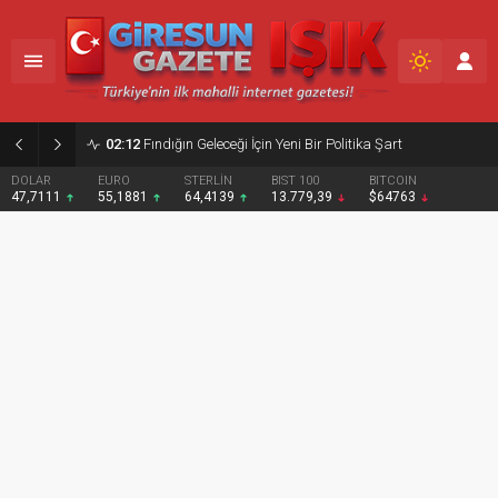
02:12
Fındığın Geleceği İçin Yeni Bir Politika Şart
DOLAR
EURO
STERLİN
BIST 100
BITCOIN
47,7111
55,1881
64,4139
13.779,39
$64763