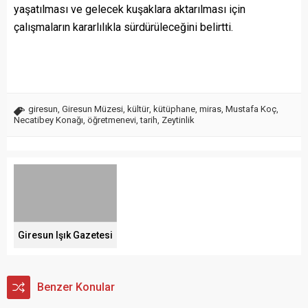
yaşatılması ve gelecek kuşaklara aktarılması için
çalışmaların kararlılıkla sürdürüleceğini belirtti.
giresun
,
Giresun Müzesi
,
kültür
,
kütüphane
,
miras
,
Mustafa Koç
,
Necatibey Konağı
,
öğretmenevi
,
tarih
,
Zeytinlik
Giresun Işık Gazetesi
Benzer Konular