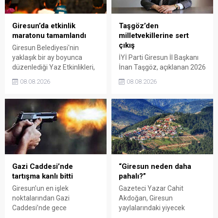
Giresun’da etkinlik
Taşgöz’den
maratonu tamamlandı
milletvekillerine sert
çıkış
Giresun Belediyesi'nin
yaklaşık bir ay boyunca
İYİ Parti Giresun İl Başkanı
düzenlediği Yaz Etkinlikleri,
İnan Taşgöz, açıklanan 2026
binlerce vatandaşı kültür,
yılı fındık alım fiyatı
08.08.2026
08.08.2026
sanat ve eğlenceyle
üzerinden iktidar
buluşturdu. Yoğun ilgi gören
milletvekillerini sert sözlerle
organizasyonun ardından
eleştirdi. Taşgöz, üreticinin
Kadın El Emeği Pazarı'nın
emeğinin karşılığını
süresi de 16 Ağustos'a
alamadığını savunarak,
kadar uzatıldı.
Giresun milletvekillerini
sessiz kalmakla suçladı.
Gazi Caddesi’nde
“Giresun neden daha
tartışma kanlı bitti
pahalı?”
Giresun’un en işlek
Gazeteci Yazar Cahit
noktalarından Gazi
Akdoğan, Giresun
Caddesi’nde gece
yaylalarındaki yiyecek
saatlerinde çıkan silahlı
fiyatlarının çevre illere göre