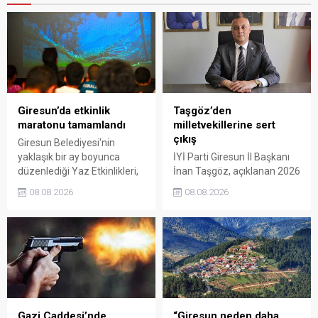
Giresun’da etkinlik
Taşgöz’den
maratonu tamamlandı
milletvekillerine sert
çıkış
Giresun Belediyesi'nin
yaklaşık bir ay boyunca
İYİ Parti Giresun İl Başkanı
düzenlediği Yaz Etkinlikleri,
İnan Taşgöz, açıklanan 2026
binlerce vatandaşı kültür,
yılı fındık alım fiyatı
08.08.2026
08.08.2026
sanat ve eğlenceyle
üzerinden iktidar
buluşturdu. Yoğun ilgi gören
milletvekillerini sert sözlerle
organizasyonun ardından
eleştirdi. Taşgöz, üreticinin
Kadın El Emeği Pazarı'nın
emeğinin karşılığını
süresi de 16 Ağustos'a
alamadığını savunarak,
kadar uzatıldı.
Giresun milletvekillerini
sessiz kalmakla suçladı.
Gazi Caddesi’nde
“Giresun neden daha