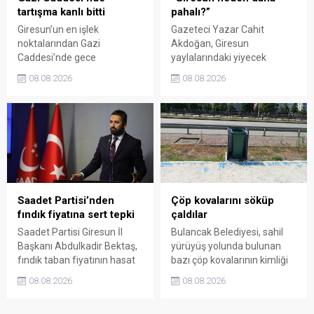
tartışma kanlı bitti
pahalı?”
Giresun’un en işlek
Gazeteci Yazar Cahit
noktalarından Gazi
Akdoğan, Giresun
Caddesi’nde gece
yaylalarındaki yiyecek
saatlerinde çıkan silahlı
fiyatlarının çevre illere göre
08.08.2026
08.08.2026
kavgada A.E. ayağından
belirgin biçimde yüksek
vuruldu. Olay sonrası
olduğunu savunarak Giresun
bölgede kısa süreli panik
Valiliği, Tarım ve Orman İl
yaşanırken polis geniş çaplı
Müdürlüğü ile ilgili kurumları
soruşturma başlattı.
denetime çağırdı. Akdoğan,
yüzde 50’ye ulaşan fiyat
farklarının araştırılması
gerektiğini söyledi.
Saadet Partisi’nden
Çöp kovalarını söküp
fındık fiyatına sert tepki
çaldılar
Saadet Partisi Giresun İl
Bulancak Belediyesi, sahil
Başkanı Abdulkadir Bektaş,
yürüyüş yolunda bulunan
fındık taban fiyatının hasat
bazı çöp kovalarının kimliği
başlamasına rağmen
belirsiz kişi ya da kişilerce
08.08.2026
08.08.2026
açıklanmamasına tepki
sökülerek çalındığını açıkladı.
gösterdi. Bektaş,
Belediye, kamu malına zarar