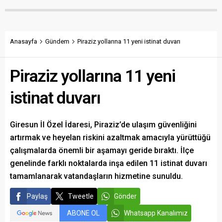
maliyetlerin katlandığını
verenlerin tespiti için
belirterek üreticiyi memnun
vatandaşlardan ihbar
edecek taban fiyatın en az
desteği istedi.
350 lira olması gerektiğini
savundu.
Anasayfa
Gündem
Piraziz yollarına 11 yeni istinat duvarı
Piraziz yollarına 11 yeni
istinat duvarı
Giresun İl Özel İdaresi, Piraziz’de ulaşım güvenliğini
artırmak ve heyelan riskini azaltmak amacıyla yürüttüğü
çalışmalarda önemli bir aşamayı geride bıraktı. İlçe
genelinde farklı noktalarda inşa edilen 11 istinat duvarı
tamamlanarak vatandaşların hizmetine sunuldu.
Paylaş
Tweetle
Gönder
ABONE OL
Whatsapp Kanalımız