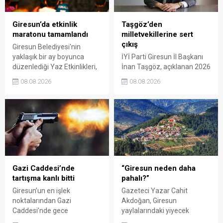
Giresun’da etkinlik
Taşgöz’den
maratonu tamamlandı
milletvekillerine sert
çıkış
Giresun Belediyesi'nin
yaklaşık bir ay boyunca
İYİ Parti Giresun İl Başkanı
düzenlediği Yaz Etkinlikleri,
İnan Taşgöz, açıklanan 2026
binlerce vatandaşı kültür,
yılı fındık alım fiyatı
08.08.2026
08.08.2026
sanat ve eğlenceyle
üzerinden iktidar
buluşturdu. Yoğun ilgi gören
milletvekillerini sert sözlerle
organizasyonun ardından
eleştirdi. Taşgöz, üreticinin
Kadın El Emeği Pazarı'nın
emeğinin karşılığını
süresi de 16 Ağustos'a
alamadığını savunarak,
kadar uzatıldı.
Giresun milletvekillerini
sessiz kalmakla suçladı.
Gazi Caddesi’nde
“Giresun neden daha
tartışma kanlı bitti
pahalı?”
Giresun’un en işlek
Gazeteci Yazar Cahit
noktalarından Gazi
Akdoğan, Giresun
Caddesi’nde gece
yaylalarındaki yiyecek
saatlerinde çıkan silahlı
fiyatlarının çevre illere göre