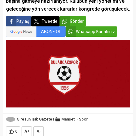
başına gitmeye hazırlanıyor. Kulübün yeni yönetimi ve
geleceğine yön verecek kararlar kongrede görüşülecek.
Paylaş
Tweetle
Gönder
ABONE OL
Whatsapp Kanalımız
Giresun Işık Gazetesi
Manşet
-
Spor
A
A
0
+
-