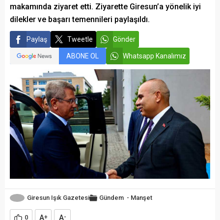
makamında ziyaret etti. Ziyarette Giresun’a yönelik iyi
dilekler ve başarı temennileri paylaşıldı.
Paylaş
Tweetle
Gönder
ABONE OL
Whatsapp Kanalımız
Giresun Işık Gazetesi
Gündem
-
Manşet
A
A
0
+
-