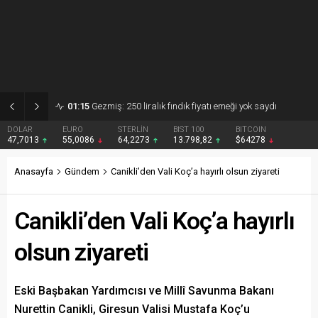
01:15
Gezmiş: 250 liralık fındık fiyatı emeği yok saydı
DOLAR
EURO
STERLİN
BIST 100
BITCOIN
47,7013
55,0086
64,2273
13.798,82
$64278
Anasayfa
Gündem
Canikli’den Vali Koç’a hayırlı olsun ziyareti
Canikli’den Vali Koç’a hayırlı
olsun ziyareti
Eski Başbakan Yardımcısı ve Millî Savunma Bakanı
Nurettin Canikli, Giresun Valisi Mustafa Koç’u