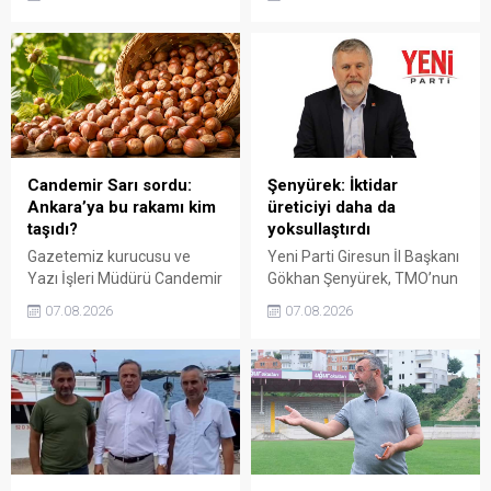
karşısında yetersiz kaldığını
Açıklanan rakamın üreticinin
belirterek, üreticinin
artan maliyetlerini
emeğinin korunmasını
karşılamadığını belirten
istedi. Karaibrahim,
Gezmiş, “Üreticiyi yok
sürdürülebilir üretim için
sayanı, günü geldiğinde
fiyat politikasının yeniden
üretici de yok sayacaktır”
değerlendirilmesi gerektiğini
dedi.
söyledi.
Candemir Sarı sordu:
Şenyürek: İktidar
Ankara’ya bu rakamı kim
üreticiyi daha da
taşıdı?
yoksullaştırdı
Gazetemiz kurucusu ve
Yeni Parti Giresun İl Başkanı
Yazı İşleri Müdürü Candemir
Gökhan Şenyürek, TMO’nun
Sarı, fındık fiyatı
Giresun kalite fındık için
07.08.2026
07.08.2026
tartışmalarını köşesine
açıkladığı 255 liralık fiyatı
taşıdı. Üretim maliyetinin
“sefalet fiyatı” olarak
300 liraya ulaştığı bir
nitelendirdi. Artışın yıllık
dönemde Ankara’ya 240
enflasyonun altında kaldığını
liralık fiyat teklifi
belirten Şenyürek, kararın
götürüldüğü iddiasını
üreticiyi değil tekelleri
gündeme getiren Sarı,
koruduğunu savundu.
Giresun milletvekillerini açık