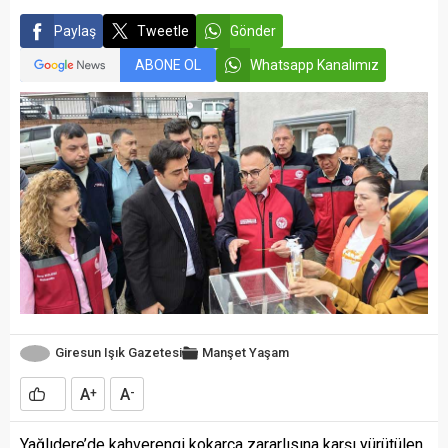
Paylaş
Tweetle
Gönder
ABONE OL
Whatsapp Kanalımız
Giresun Işık Gazetesi
Manşet
Yaşam
A
A
+
-
Yağlıdere’de kahverengi kokarca zararlısına karşı yürütülen