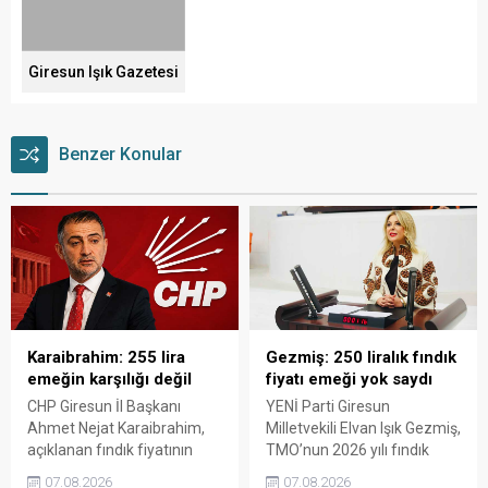
Giresun Işık Gazetesi
Benzer Konular
Karaibrahim: 255 lira
Gezmiş: 250 liralık fındık
emeğin karşılığı değil
fiyatı emeği yok saydı
CHP Giresun İl Başkanı
YENİ Parti Giresun
Ahmet Nejat Karaibrahim,
Milletvekili Elvan Işık Gezmiş,
açıklanan fındık fiyatının
TMO’nun 2026 yılı fındık
artan üretim maliyetleri
fiyatına sert tepki gösterdi.
07.08.2026
07.08.2026