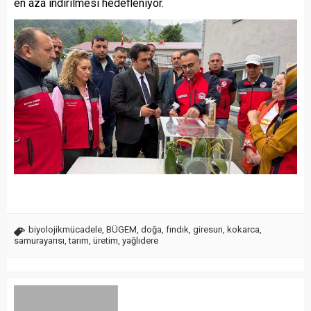
en aza indirilmesi hedefleniyor.
biyolojikmücadele
,
BÜGEM
,
doğa
,
fındık
,
giresun
,
kokarca
,
samurayarısı
,
tarım
,
üretim
,
yağlıdere