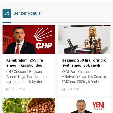
Benzer Konular
Karaibrahim: 255 lira
Gezmiş: 250 liralık fındık
emeğin karşılığı değil
fiyatı emeği yok saydı
CHP Giresun İl Başkanı
YENİ Parti Giresun
Ahmet Nejat Karaibrahim,
Milletvekili Elvan Işık Gezmiş,
açıklanan fındık fiyatının
TMO’nun 2026 yılı fındık
artan üretim maliyetleri
fiyatına sert tepki gösterdi.
07.08.2026
07.08.2026
karşısında yetersiz kaldığını
Açıklanan rakamın üreticinin
belirterek, üreticinin
artan maliyetlerini
emeğinin korunmasını
karşılamadığını belirten
istedi. Karaibrahim,
Gezmiş, “Üreticiyi yok
sürdürülebilir üretim için
sayanı, günü geldiğinde