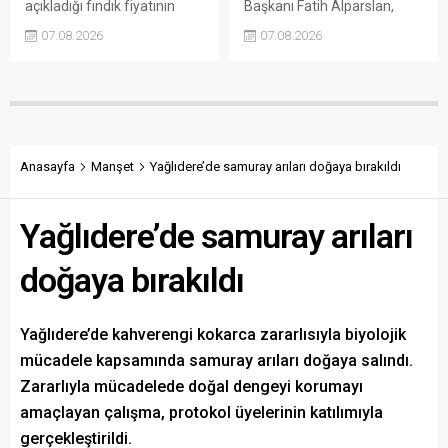
açıkladığı fındık fiyatının
Başkanı Fatih Alparslan,
üreticinin maliyetlerini
transferden altyapıya,
07.08.2026
07.08.2026
karşılamadığını söyledi.
tesisleşmeden kurumsal
Torun, fiyatın yeniden
yapılanmaya kadar birçok
belirlenmesini isterken,
alanda önemli adımlar
“Üreticinin alın terini yabancı
attıklarını belirterek iş
kartellere teslim etmeyin”
insanlarını, esnafı, sivil
çağrısında bulundu.
toplum kuruluşlarını ve
taraftarları kulübe destek
Anasayfa
Manşet
Yağlıdere’de samuray arıları doğaya bırakıldı
olmaya çağırdı.
Yağlıdere’de samuray arıları
doğaya bırakıldı
Yağlıdere’de kahverengi kokarca zararlısıyla biyolojik
mücadele kapsamında samuray arıları doğaya salındı.
Zararlıyla mücadelede doğal dengeyi korumayı
amaçlayan çalışma, protokol üyelerinin katılımıyla
gerçekleştirildi.