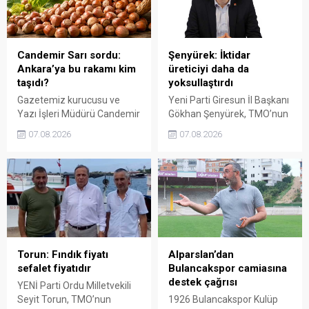
fiyat politikasının yeniden
üretici de yok sayacaktır”
değerlendirilmesi gerektiğini
dedi.
söyledi.
Candemir Sarı sordu:
Şenyürek: İktidar
Ankara’ya bu rakamı kim
üreticiyi daha da
taşıdı?
yoksullaştırdı
Gazetemiz kurucusu ve
Yeni Parti Giresun İl Başkanı
Yazı İşleri Müdürü Candemir
Gökhan Şenyürek, TMO’nun
Sarı, fındık fiyatı
Giresun kalite fındık için
07.08.2026
07.08.2026
tartışmalarını köşesine
açıkladığı 255 liralık fiyatı
taşıdı. Üretim maliyetinin
“sefalet fiyatı” olarak
300 liraya ulaştığı bir
nitelendirdi. Artışın yıllık
dönemde Ankara’ya 240
enflasyonun altında kaldığını
liralık fiyat teklifi
belirten Şenyürek, kararın
götürüldüğü iddiasını
üreticiyi değil tekelleri
gündeme getiren Sarı,
koruduğunu savundu.
Giresun milletvekillerini açık
ve net bir cevap vermeye
Torun: Fındık fiyatı
Alparslan’dan
çağırdı.
sefalet fiyatıdır
Bulancakspor camiasına
destek çağrısı
YENİ Parti Ordu Milletvekili
Seyit Torun, TMO’nun
1926 Bulancakspor Kulüp