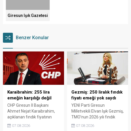
Giresun Işık Gazetesi
Benzer Konular
Karaibrahim: 255 lira
Gezmiş: 250 liralık fındık
emeğin karşılığı değil
fiyatı emeği yok saydı
CHP Giresun İl Başkanı
YENİ Parti Giresun
Ahmet Nejat Karaibrahim,
Milletvekili Elvan Işık Gezmiş,
açıklanan fındık fiyatının
TMO’nun 2026 yılı fındık
artan üretim maliyetleri
fiyatına sert tepki gösterdi.
07.08.2026
07.08.2026
karşısında yetersiz kaldığını
Açıklanan rakamın üreticinin