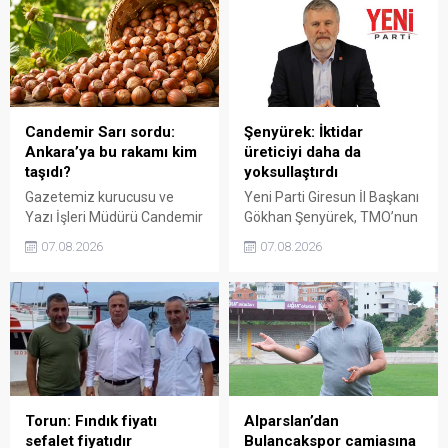
emeğinin korunmasını
karşılamadığını belirten
istedi. Karaibrahim,
Gezmiş, “Üreticiyi yok
sürdürülebilir üretim için
sayanı, günü geldiğinde
fiyat politikasının yeniden
üretici de yok sayacaktır”
değerlendirilmesi gerektiğini
dedi.
söyledi.
Candemir Sarı sordu:
Şenyürek: İktidar
Ankara’ya bu rakamı kim
üreticiyi daha da
taşıdı?
yoksullaştırdı
Gazetemiz kurucusu ve
Yeni Parti Giresun İl Başkanı
Yazı İşleri Müdürü Candemir
Gökhan Şenyürek, TMO’nun
Sarı, fındık fiyatı
Giresun kalite fındık için
07.08.2026
07.08.2026
tartışmalarını köşesine
açıkladığı 255 liralık fiyatı
taşıdı. Üretim maliyetinin
“sefalet fiyatı” olarak
300 liraya ulaştığı bir
nitelendirdi. Artışın yıllık
dönemde Ankara’ya 240
enflasyonun altında kaldığını
liralık fiyat teklifi
belirten Şenyürek, kararın
götürüldüğü iddiasını
üreticiyi değil tekelleri
gündeme getiren Sarı,
koruduğunu savundu.
Giresun milletvekillerini açık
ve net bir cevap vermeye
Torun: Fındık fiyatı
Alparslan’dan
çağırdı.
sefalet fiyatıdır
Bulancakspor camiasına