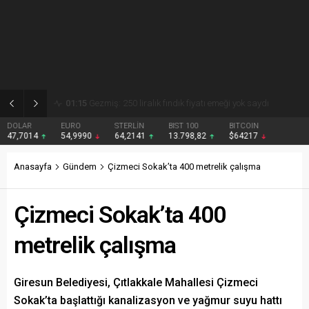
01:15
Gezmiş: 250 liralık fındık fiyatı emeği yok saydı
DOLAR
EURO
STERLİN
BIST 100
BITCOIN
47,7014
54,9990
64,2141
13.798,82
$64217
Anasayfa
Gündem
Çizmeci Sokak’ta 400 metrelik çalışma
Çizmeci Sokak’ta 400
metrelik çalışma
Giresun Belediyesi, Çıtlakkale Mahallesi Çizmeci
Sokak’ta başlattığı kanalizasyon ve yağmur suyu hattı