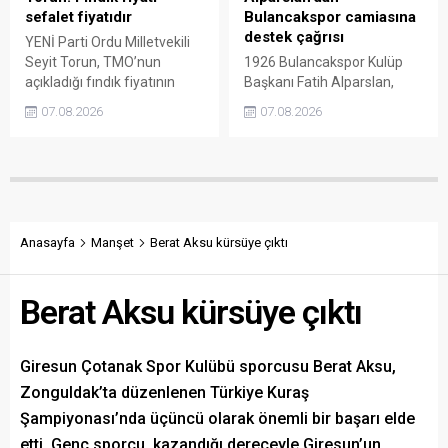
çağırdı.
sefalet fiyatıdır
Bulancakspor camiasına
destek çağrısı
YENİ Parti Ordu Milletvekili
Seyit Torun, TMO’nun
1926 Bulancakspor Kulüp
açıkladığı fındık fiyatının
Başkanı Fatih Alparslan,
üreticinin maliyetlerini
transferden altyapıya,
07.08.2026
07.08.2026
karşılamadığını söyledi.
tesisleşmeden kurumsal
Torun, fiyatın yeniden
yapılanmaya kadar birçok
belirlenmesini isterken,
alanda önemli adımlar
“Üreticinin alın terini yabancı
attıklarını belirterek iş
kartellere teslim etmeyin”
insanlarını, esnafı, sivil
çağrısında bulundu.
toplum kuruluşlarını ve
taraftarları kulübe destek
Anasayfa
Manşet
Berat Aksu kürsüye çıktı
olmaya çağırdı.
Berat Aksu kürsüye çıktı
Giresun Çotanak Spor Kulübü sporcusu Berat Aksu,
Zonguldak’ta düzenlenen Türkiye Kuraş
Şampiyonası’nda üçüncü olarak önemli bir başarı elde
etti. Genç sporcu, kazandığı dereceyle Giresun’un