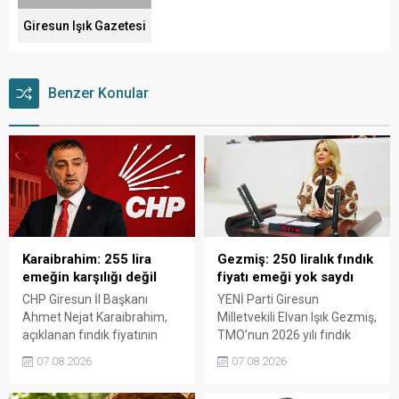
Giresun Işık Gazetesi
Benzer Konular
Karaibrahim: 255 lira
Gezmiş: 250 liralık fındık
emeğin karşılığı değil
fiyatı emeği yok saydı
CHP Giresun İl Başkanı
YENİ Parti Giresun
Ahmet Nejat Karaibrahim,
Milletvekili Elvan Işık Gezmiş,
açıklanan fındık fiyatının
TMO’nun 2026 yılı fındık
artan üretim maliyetleri
fiyatına sert tepki gösterdi.
07.08.2026
07.08.2026
karşısında yetersiz kaldığını
Açıklanan rakamın üreticinin
belirterek, üreticinin
artan maliyetlerini