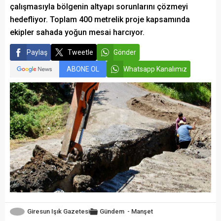
çalışmasıyla bölgenin altyapı sorunlarını çözmeyi
hedefliyor. Toplam 400 metrelik proje kapsamında
ekipler sahada yoğun mesai harcıyor.
Paylaş
Tweetle
Gönder
ABONE OL
Whatsapp Kanalımız
Giresun Işık Gazetesi
Gündem
-
Manşet