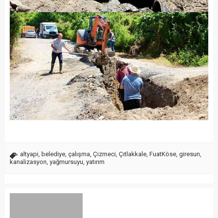
altyapi
,
belediye
,
çalışma
,
Çizmeci
,
Çıtlakkale
,
FuatKöse
,
giresun
,
kanalizasyon
,
yağmursuyu
,
yatırım