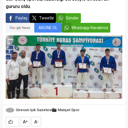
gururu oldu.
Paylaş
Tweetle
Gönder
ABONE OL
Whatsapp Kanalımız
Giresun Işık Gazetesi
Manşet
Spor
A
A
+
-