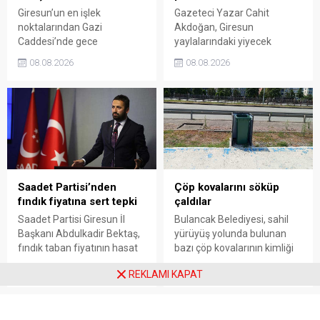
Giresun’un en işlek
Gazeteci Yazar Cahit
noktalarından Gazi
Akdoğan, Giresun
Caddesi’nde gece
yaylalarındaki yiyecek
saatlerinde çıkan silahlı
fiyatlarının çevre illere göre
08.08.2026
08.08.2026
kavgada A.E. ayağından
belirgin biçimde yüksek
vuruldu. Olay sonrası
olduğunu savunarak Giresun
bölgede kısa süreli panik
Valiliği, Tarım ve Orman İl
yaşanırken polis geniş çaplı
Müdürlüğü ile ilgili kurumları
soruşturma başlattı.
denetime çağırdı. Akdoğan,
yüzde 50’ye ulaşan fiyat
farklarının araştırılması
gerektiğini söyledi.
Saadet Partisi’nden
Çöp kovalarını söküp
fındık fiyatına sert tepki
çaldılar
Saadet Partisi Giresun İl
Bulancak Belediyesi, sahil
Başkanı Abdulkadir Bektaş,
yürüyüş yolunda bulunan
fındık taban fiyatının hasat
bazı çöp kovalarının kimliği
başlamasına rağmen
belirsiz kişi ya da kişilerce
08.08.2026
08.08.2026
REKLAMI KAPAT
açıklanmamasına tepki
sökülerek çalındığını açıkladı.
gösterdi. Bektaş,
Belediye, kamu malına zarar
maliyetlerin katlandığını
verenlerin tespiti için
belirterek üreticiyi memnun
vatandaşlardan ihbar