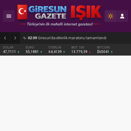
02:09
Giresun’da etkinlik maratonu tamamlandı
DOLAR
EURO
STERLİN
BIST 100
BITCOIN
47,7111
55,1881
64,4139
13.779,39
$65041