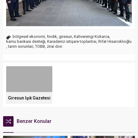
bölgesel ekonomi
,
fındık
,
giresun
,
Kahverengi Kokarca
,
kamu bankası desteği
,
Karadeniz istişare toplantısı
,
Rıfat Hisarcıklıoğlu
,
tarım sorunları
,
TOBB
,
zirai don
Giresun Işık Gazetesi
Benzer Konular