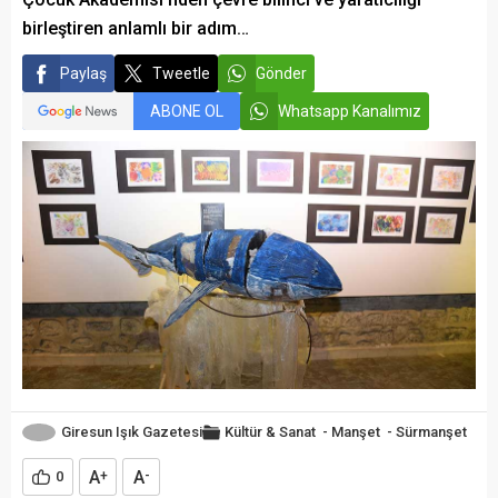
birleştiren anlamlı bir adım…
Paylaş
Tweetle
Gönder
ABONE OL
Whatsapp Kanalımız
Giresun Işık Gazetesi
Kültür & Sanat
-
Manşet
-
Sürmanşet
A
A
0
+
-