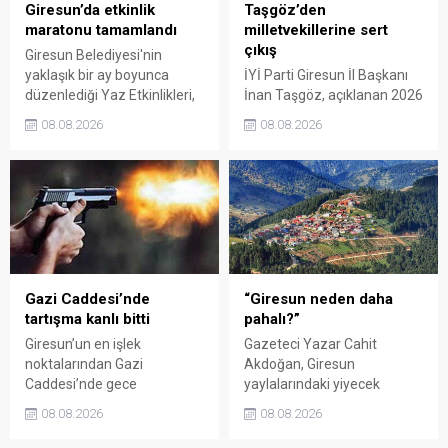
Giresun’da etkinlik
Taşgöz’den
maratonu tamamlandı
milletvekillerine sert
çıkış
Giresun Belediyesi'nin
yaklaşık bir ay boyunca
İYİ Parti Giresun İl Başkanı
düzenlediği Yaz Etkinlikleri,
İnan Taşgöz, açıklanan 2026
binlerce vatandaşı kültür,
yılı fındık alım fiyatı
08.08.2026
08.08.2026
sanat ve eğlenceyle
üzerinden iktidar
buluşturdu. Yoğun ilgi gören
milletvekillerini sert sözlerle
organizasyonun ardından
eleştirdi. Taşgöz, üreticinin
Kadın El Emeği Pazarı'nın
emeğinin karşılığını
süresi de 16 Ağustos'a
alamadığını savunarak,
kadar uzatıldı.
Giresun milletvekillerini
sessiz kalmakla suçladı.
Gazi Caddesi’nde
“Giresun neden daha
tartışma kanlı bitti
pahalı?”
Giresun’un en işlek
Gazeteci Yazar Cahit
noktalarından Gazi
Akdoğan, Giresun
Caddesi’nde gece
yaylalarındaki yiyecek
saatlerinde çıkan silahlı
fiyatlarının çevre illere göre
08.08.2026
08.08.2026
kavgada A.E. ayağından
belirgin biçimde yüksek
vuruldu. Olay sonrası
olduğunu savunarak Giresun