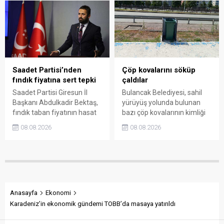
bölgede kısa süreli panik
Valiliği, Tarım ve Orman İl
yaşanırken polis geniş çaplı
Müdürlüğü ile ilgili kurumları
soruşturma başlattı.
denetime çağırdı. Akdoğan,
yüzde 50’ye ulaşan fiyat
farklarının araştırılması
gerektiğini söyledi.
Saadet Partisi’nden
Çöp kovalarını söküp
fındık fiyatına sert tepki
çaldılar
Saadet Partisi Giresun İl
Bulancak Belediyesi, sahil
Başkanı Abdulkadir Bektaş,
yürüyüş yolunda bulunan
fındık taban fiyatının hasat
bazı çöp kovalarının kimliği
başlamasına rağmen
belirsiz kişi ya da kişilerce
08.08.2026
08.08.2026
açıklanmamasına tepki
sökülerek çalındığını açıkladı.
gösterdi. Bektaş,
Belediye, kamu malına zarar
maliyetlerin katlandığını
verenlerin tespiti için
belirterek üreticiyi memnun
vatandaşlardan ihbar
edecek taban fiyatın en az
desteği istedi.
350 lira olması gerektiğini
savundu.
Anasayfa
Ekonomi
Karadeniz’in ekonomik gündemi TOBB’da masaya yatırıldı