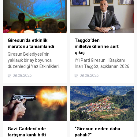
Giresun’da etkinlik
Taşgöz’den
maratonu tamamlandı
milletvekillerine sert
çıkış
Giresun Belediyesi'nin
yaklaşık bir ay boyunca
İYİ Parti Giresun İl Başkanı
düzenlediği Yaz Etkinlikleri,
İnan Taşgöz, açıklanan 2026
binlerce vatandaşı kültür,
yılı fındık alım fiyatı
08.08.2026
08.08.2026
sanat ve eğlenceyle
üzerinden iktidar
buluşturdu. Yoğun ilgi gören
milletvekillerini sert sözlerle
organizasyonun ardından
eleştirdi. Taşgöz, üreticinin
Kadın El Emeği Pazarı'nın
emeğinin karşılığını
süresi de 16 Ağustos'a
alamadığını savunarak,
kadar uzatıldı.
Giresun milletvekillerini
sessiz kalmakla suçladı.
Gazi Caddesi’nde
“Giresun neden daha
tartışma kanlı bitti
pahalı?”