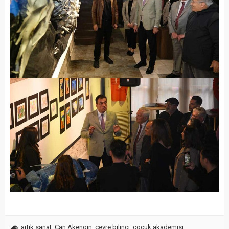
artık sanat
,
Can Akengin
,
çevre bilinci
,
çocuk akademisi
,