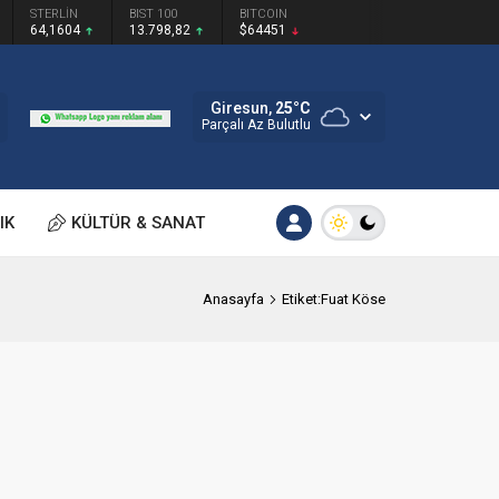
STERLİN
BIST 100
BITCOIN
64,1604
13.798,82
$64451
Giresun,
25
°C
Parçalı Az Bulutlu
IK
KÜLTÜR & SANAT
Anasayfa
Etiket:Fuat Köse