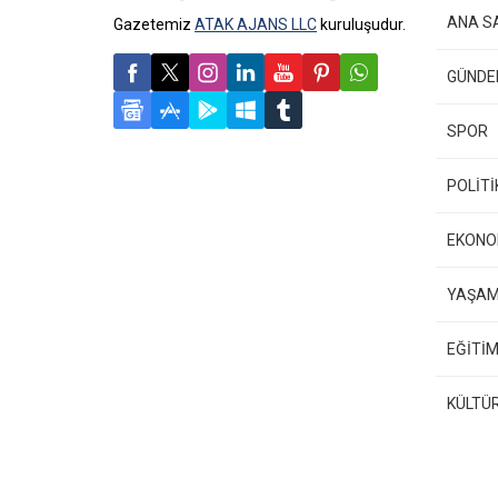
ANA S
Gazetemiz
ATAK AJANS LLC
kuruluşudur.
GÜND
SPOR
POLİTİ
EKONO
YAŞA
EĞİTİM
KÜLTÜ