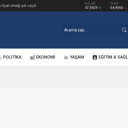
GRAM ALTIN
DOLAR
EURO
k fiyatı emeği yok saydı
6.493,17
47,5929
54,9560
POLİTİKA
EKONOMİ
YAŞAM
EĞİTİM & SAĞL