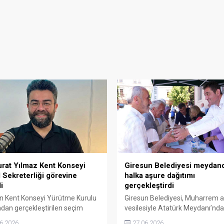
urat Yılmaz Kent Konseyi
Giresun Belediyesi meydan
 Sekreterliği görevine
halka aşure dağıtımı
i
gerçekleştirdi
n Kent Konseyi Yürütme Kurulu
Giresun Belediyesi, Muharrem a
ndan gerçekleştirilen seçim
vesilesiyle Atatürk Meydanı’nda
nda, konseyin yeni genel
kurduğu stantta vatandaşlara 
6.2026
27.06.2026