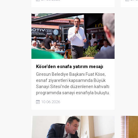
öğretmen, yoğun geçen bir dönemin
sekret
ardından yaz tatiline adım atmanın
mutluluğunu yaşadı.
Köse’den esnafa yatırım mesajı
Giresun Belediye Başkanı Fuat Köse,
esnaf ziyaretleri kapsamında Büyük
Sanayi Sitesi’nde düzenlenen kahvaltı
programında sanayi esnafıyla buluştu.
Yerel ekonominin önemli
10.06.2026
merkezlerinden biri olan bölgede
esnafın sorunlarını ve taleplerini
dinleyen Köse, üretim ve istihdam
sağlayan işletmelerin her zaman
yanında olduklarını ifade etti. Başkan
Köse, ekonomik şartların zorlaştığı bir