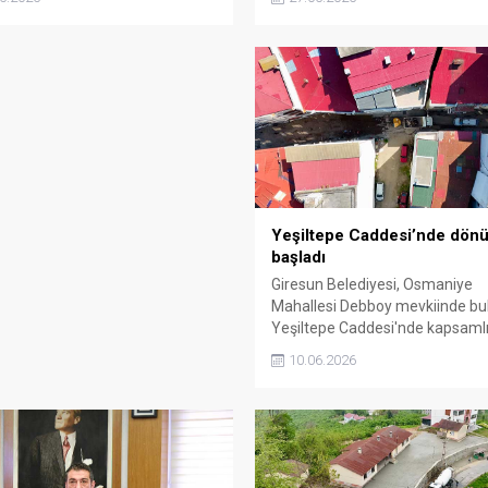
eri Ali Murat Yılmaz oldu.
ikramında bulunarak birlik ve
beraberlik mesajı verdi.
Yeşiltepe Caddesi’nde dön
başladı
Giresun Belediyesi, Osmaniye
Mahallesi Debboy mevkiinde bu
Yeşiltepe Caddesi'nde kapsaml
yenileme çalışması başlattı. Uz
10.06.2026
yıllardır bakım görmeyen cadden
etapta 100 metrelik bölümü m
bir görünüme kavuşturulacak.