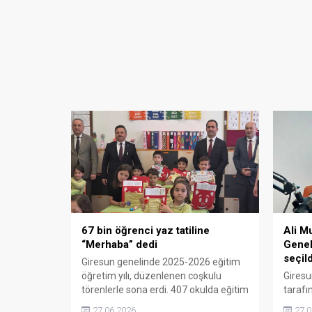
67 bin öğrenci yaz tatiline
Ali M
“Merhaba” dedi
Genel
seçild
Giresun genelinde 2025-2026 eğitim
öğretim yılı, düzenlenen coşkulu
Giresu
törenlerle sona erdi. 407 okulda eğitim
tarafı
gören 67 bin 656 öğrenci ve 6 bin 204
sonucu
27.06.2026
27.0