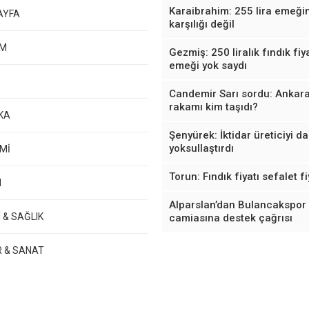
Karaibrahim: 255 lira emeği
AYFA
karşılığı değil
EM
Gezmiş: 250 liralık fındık fiya
emeği yok saydı
Candemir Sarı sordu: Ankara
rakamı kim taşıdı?
KA
Şenyürek: İktidar üreticiyi d
yoksullaştırdı
Mİ
Torun: Fındık fiyatı sefalet fi
M
Alparslan’dan Bulancakspor
 & SAĞLIK
camiasına destek çağrısı
R & SANAT