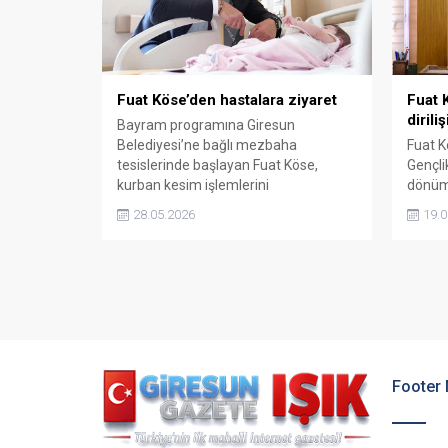
dönemde üretmeye devam...
Fuat Köse’den hastalara ziyaret
Fuat 
dirili
Bayram programına Giresun
Belediyesi’ne bağlı mezbaha
Fuat K
tesislerinde başlayan Fuat Köse,
Gençli
kurban kesim işlemlerini
dönümü
gerçekleştiren vatandaşlarla bir araya
mesajd
28.05.2026
19.0
geldi. Vatandaşlara ücretsiz hizmet
mücade
verilen mezbahada çalışan personelle
yenide
de görüşen Köse, özverili
söyled
çalışmalarından dolayı çalışanlara
teşekkür etti. Başkan Köse yaptığı
açıklamada, bayramın ilk gününde
hem vatandaşlarla hem de belediye
personeliyle bir araya gelmenin...
Footer