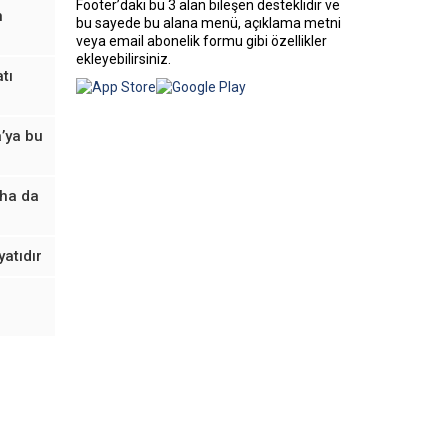
Footer’daki bu 3 alan bileşen desteklidir ve
n
bu sayede bu alana menü, açıklama metni
veya email abonelik formu gibi özellikler
ekleyebilirsiniz.
tı
’ya bu
aha da
yatıdır