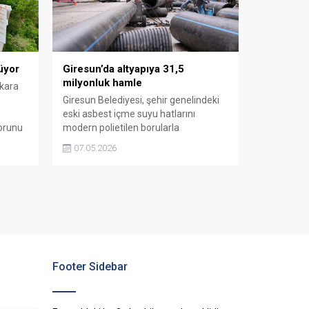
üyor
Giresun’da altyapıya 31,5
milyonluk hamle
ykara
Giresun Belediyesi, şehir genelindeki
e
eski asbest içme suyu hatlarını
orunu
modern polietilen borularla
rın
değiştirmeye başladı.
07.05.2026
Teyyaredüzü’nde ilk etapta sona
yaklaşılırken, Atatürk Lisesi ile G-City
arasındaki ikinci etap çalışmaları da
resmen başladı.
Footer Sidebar