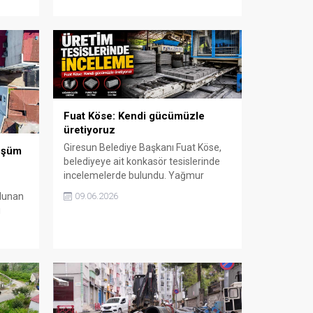
Fuat Köse: Kendi gücümüzle
üretiyoruz
Giresun Belediye Başkanı Fuat Köse,
üşüm
belediyeye ait konkasör tesislerinde
incelemelerde bulundu. Yağmur
oluğu, parke taşı ve bordür üretiminin
lunan
09.06.2026
aralıksız sürdüğünü belirten Köse,
ı
üretimin hem maliyetleri
un
düşürdüğünü hem de hizmetlerin
in ilk
daha hızlı ulaştırılmasını sağladığını
odern
söyledi.