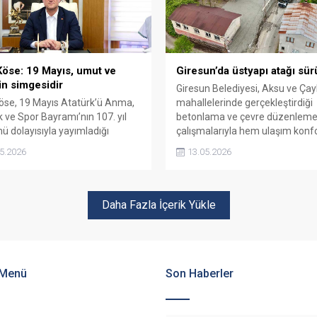
Köse: 19 Mayıs, umut ve
Giresun’da üstyapı atağı sür
şin simgesidir
Giresun Belediyesi, Aksu ve Ça
öse, 19 Mayıs Atatürk’ü Anma,
mahallelerinde gerçekleştirdiği
k ve Spor Bayramı’nın 107. yıl
betonlama ve çevre düzenlem
 dolayısıyla yayımladığı
çalışmalarıyla hem ulaşım konf
a, 19 Mayıs’ın bağımsızlık
artırdı hem de yeni sosyal alanla
5.2026
13.05.2026
lesinin ilk adımı ve milletin
önünü açtı.
n dirilişinin simgesi olduğunu
i.
Daha Fazla İçerik Yükle
 Menü
Son Haberler