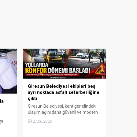
Giresun Belediyesi ekipleri beş
ayrı noktada asfalt seferberliğine
çıktı
da
Giresun Belediyesi, kent genelindeki
ulaşım ağını daha güvenli ve modern
bir yapıya kavuşturmak amacıyla
yı
27.06.2026
başlattığı sıcak asfalt çalışmalarını hız
kesmeden sürdürüyor.
aşure