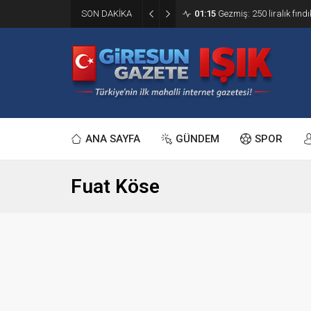
SON DAKİKA
01:15
Gezmiş: 250 liralık fındı
ANA SAYFA
GÜNDEM
SPOR
Fuat Köse