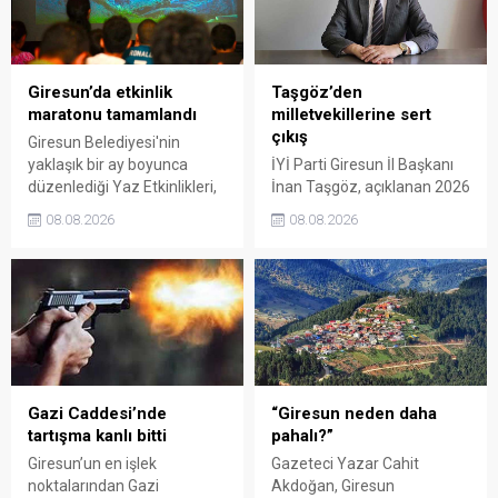
Giresun’da etkinlik
Taşgöz’den
maratonu tamamlandı
milletvekillerine sert
çıkış
Giresun Belediyesi'nin
yaklaşık bir ay boyunca
İYİ Parti Giresun İl Başkanı
düzenlediği Yaz Etkinlikleri,
İnan Taşgöz, açıklanan 2026
binlerce vatandaşı kültür,
yılı fındık alım fiyatı
08.08.2026
08.08.2026
sanat ve eğlenceyle
üzerinden iktidar
buluşturdu. Yoğun ilgi gören
milletvekillerini sert sözlerle
organizasyonun ardından
eleştirdi. Taşgöz, üreticinin
Kadın El Emeği Pazarı'nın
emeğinin karşılığını
süresi de 16 Ağustos'a
alamadığını savunarak,
kadar uzatıldı.
Giresun milletvekillerini
sessiz kalmakla suçladı.
Gazi Caddesi’nde
“Giresun neden daha
tartışma kanlı bitti
pahalı?”
Giresun’un en işlek
Gazeteci Yazar Cahit
noktalarından Gazi
Akdoğan, Giresun