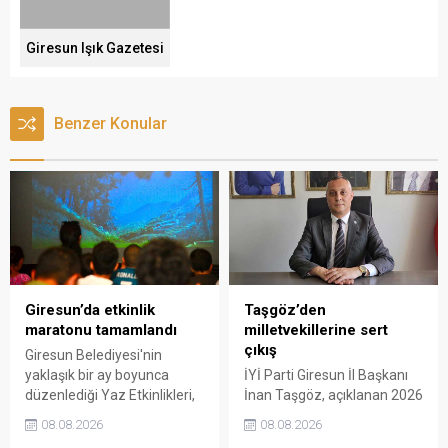
Giresun Işık Gazetesi
Benzer Konular
Giresun’da etkinlik
Taşgöz’den
maratonu tamamlandı
milletvekillerine sert
çıkış
Giresun Belediyesi'nin
yaklaşık bir ay boyunca
İYİ Parti Giresun İl Başkanı
düzenlediği Yaz Etkinlikleri,
İnan Taşgöz, açıklanan 2026
binlerce vatandaşı kültür,
yılı fındık alım fiyatı
08.08.2026
08.08.2026
sanat ve eğlenceyle
üzerinden iktidar