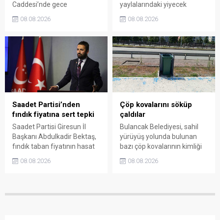
Caddesi’nde gece
yaylalarındaki yiyecek
saatlerinde çıkan silahlı
fiyatlarının çevre illere göre
08.08.2026
08.08.2026
kavgada A.E. ayağından
belirgin biçimde yüksek
vuruldu. Olay sonrası
olduğunu savunarak Giresun
bölgede kısa süreli panik
Valiliği, Tarım ve Orman İl
yaşanırken polis geniş çaplı
Müdürlüğü ile ilgili kurumları
soruşturma başlattı.
denetime çağırdı. Akdoğan,
yüzde 50’ye ulaşan fiyat
farklarının araştırılması
gerektiğini söyledi.
Saadet Partisi’nden
Çöp kovalarını söküp
fındık fiyatına sert tepki
çaldılar
Saadet Partisi Giresun İl
Bulancak Belediyesi, sahil
Başkanı Abdulkadir Bektaş,
yürüyüş yolunda bulunan
fındık taban fiyatının hasat
bazı çöp kovalarının kimliği
başlamasına rağmen
belirsiz kişi ya da kişilerce
08.08.2026
08.08.2026
açıklanmamasına tepki
sökülerek çalındığını açıkladı.
gösterdi. Bektaş,
Belediye, kamu malına zarar
maliyetlerin katlandığını
verenlerin tespiti için
belirterek üreticiyi memnun
vatandaşlardan ihbar
edecek taban fiyatın en az
desteği istedi.
350 lira olması gerektiğini