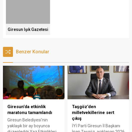
Giresun Işık Gazetesi
Benzer Konular
Giresun’da etkinlik
Taşgöz’den
maratonu tamamlandı
milletvekillerine sert
çıkış
Giresun Belediyesi'nin
yaklaşık bir ay boyunca
İYİ Parti Giresun İl Başkanı
düzenlediği Yaz Etkinlikleri,
İnan Taşgöz, açıklanan 2026