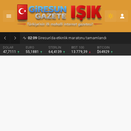
02:09
Giresun’da etkinlik maratonu tamamlandı
DOLAR
EURO
STERLİN
BIST 100
BITCOIN
47,7111
55,1881
64,4139
13.779,39
$64929