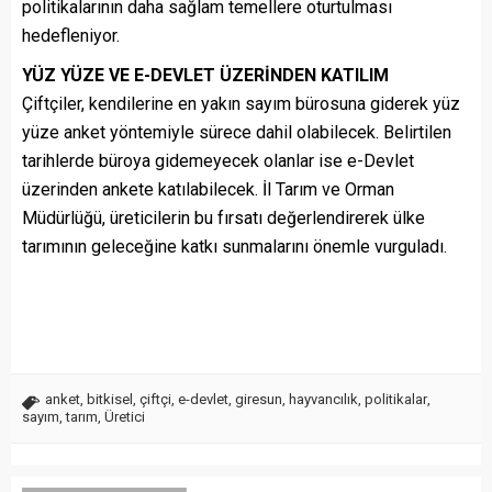
politikalarının daha sağlam temellere oturtulması
hedefleniyor.
YÜZ YÜZE VE E-DEVLET ÜZERİNDEN KATILIM
Çiftçiler, kendilerine en yakın sayım bürosuna giderek yüz
yüze anket yöntemiyle sürece dahil olabilecek. Belirtilen
tarihlerde büroya gidemeyecek olanlar ise e-Devlet
üzerinden ankete katılabilecek. İl Tarım ve Orman
Müdürlüğü, üreticilerin bu fırsatı değerlendirerek ülke
tarımının geleceğine katkı sunmalarını önemle vurguladı.
anket
,
bitkisel
,
çiftçi
,
e-devlet
,
giresun
,
hayvancılık
,
politikalar
,
sayım
,
tarım
,
Üretici