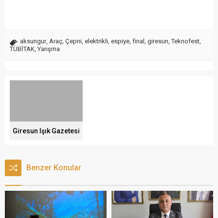
aksungur
,
Araç
,
Çepni
,
elektrikli
,
espiye
,
final
,
giresun
,
Teknofest
,
TÜBİTAK
,
Yarışma
Giresun Işık Gazetesi
Benzer Konular