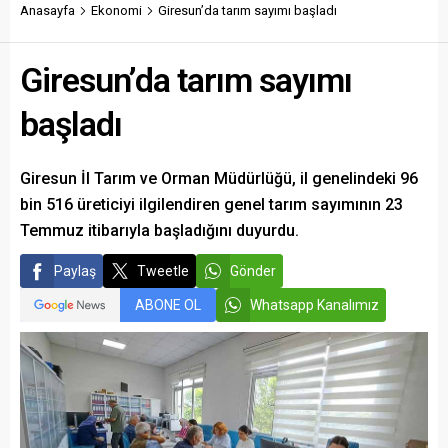
savundu.
Anasayfa
Ekonomi
Giresun’da tarım sayımı başladı
Giresun’da tarım sayımı
başladı
Giresun İl Tarım ve Orman Müdürlüğü, il genelindeki 96
bin 516 üreticiyi ilgilendiren genel tarım sayımının 23
Temmuz itibarıyla başladığını duyurdu.
Paylaş
Tweetle
Gönder
ABONE OL
Whatsapp Kanalımız