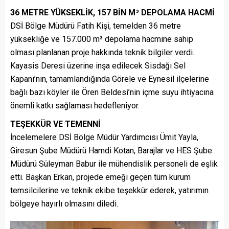
36 METRE YÜKSEKLİK, 157 BİN M³ DEPOLAMA HACMİ
DSİ Bölge Müdürü Fatih Kişi, temelden 36 metre
yüksekliğe ve 157.000 m³ depolama hacmine sahip
olması planlanan proje hakkında teknik bilgiler verdi.
Kayasis Deresi üzerine inşa edilecek Sisdağı Sel
Kapanı’nın, tamamlandığında Görele ve Eynesil ilçelerine
bağlı bazı köyler ile Ören Beldesi’nin içme suyu ihtiyacına
önemli katkı sağlaması hedefleniyor.
TEŞEKKÜR VE TEMENNİ
İncelemelere DSİ Bölge Müdür Yardımcısı Ümit Yayla,
Giresun Şube Müdürü Hamdi Kotan, Barajlar ve HES Şube
Müdürü Süleyman Babur ile mühendislik personeli de eşlik
etti. Başkan Erkan, projede emeği geçen tüm kurum
temsilcilerine ve teknik ekibe teşekkür ederek, yatırımın
bölgeye hayırlı olmasını diledi.