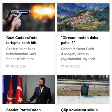
buluşturdu. Yoğun ilgi gören
milletvekillerini sert sözlerle
organizasyonun ardından
eleştirdi. Taşgöz, üreticinin
Kadın El Emeği Pazarı'nın
emeğinin karşılığını
süresi de 16 Ağustos'a
alamadığını savunarak,
kadar uzatıldı.
Giresun milletvekillerini
sessiz kalmakla suçladı.
Gazi Caddesi’nde
“Giresun neden daha
tartışma kanlı bitti
pahalı?”
Giresun’un en işlek
Gazeteci Yazar Cahit
noktalarından Gazi
Akdoğan, Giresun
Caddesi’nde gece
yaylalarındaki yiyecek
saatlerinde çıkan silahlı
fiyatlarının çevre illere göre
08.08.2026
08.08.2026
kavgada A.E. ayağından
belirgin biçimde yüksek
vuruldu. Olay sonrası
olduğunu savunarak Giresun
bölgede kısa süreli panik
Valiliği, Tarım ve Orman İl
yaşanırken polis geniş çaplı
Müdürlüğü ile ilgili kurumları
soruşturma başlattı.
denetime çağırdı. Akdoğan,
yüzde 50’ye ulaşan fiyat
farklarının araştırılması
gerektiğini söyledi.
Saadet Partisi’nden
Çöp kovalarını söküp