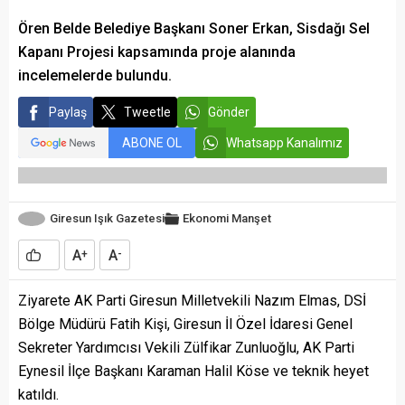
Ören Belde Belediye Başkanı Soner Erkan, Sisdağı Sel
Kapanı Projesi kapsamında proje alanında
incelemelerde bulundu.
Paylaş
Tweetle
Gönder
ABONE OL
Whatsapp Kanalımız
Giresun Işık Gazetesi
Ekonomi
Manşet
A
A
+
-
Ziyarete AK Parti Giresun Milletvekili Nazım Elmas, DSİ
Bölge Müdürü Fatih Kişi, Giresun İl Özel İdaresi Genel
Sekreter Yardımcısı Vekili Zülfikar Zunluoğlu, AK Parti
Eynesil İlçe Başkanı Karaman Halil Köse ve teknik heyet
katıldı.