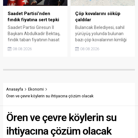
gerektiğini söyledi.
Saadet Partisi’nden
Çöp kovalarını söküp
fındık fiyatına sert tepki
çaldılar
Saadet Partisi Giresun İl
Bulancak Belediyesi, sahil
Başkanı Abdulkadir Bektaş,
yürüyüş yolunda bulunan
fındık taban fiyatının hasat
bazı çöp kovalarının kimliği
başlamasına rağmen
belirsiz kişi ya da kişilerce
08.08.2026
08.08.2026
açıklanmamasına tepki
sökülerek çalındığını açıkladı.
gösterdi. Bektaş,
Belediye, kamu malına zarar
maliyetlerin katlandığını
verenlerin tespiti için
belirterek üreticiyi memnun
vatandaşlardan ihbar
edecek taban fiyatın en az
desteği istedi.
350 lira olması gerektiğini
savundu.
Anasayfa
Ekonomi
Ören ve çevre köylerin su ihtiyacına çözüm olacak
Ören ve çevre köylerin su
ihtiyacına çözüm olacak