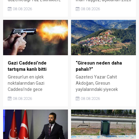
binlerce vatandaşı kültür,
yılı fındık alım fiyatı
08.08.2026
08.08.2026
sanat ve eğlenceyle
üzerinden iktidar
buluşturdu. Yoğun ilgi gören
milletvekillerini sert sözlerle
organizasyonun ardından
eleştirdi. Taşgöz, üreticinin
Kadın El Emeği Pazarı'nın
emeğinin karşılığını
süresi de 16 Ağustos'a
alamadığını savunarak,
kadar uzatıldı.
Giresun milletvekillerini
sessiz kalmakla suçladı.
Gazi Caddesi’nde
“Giresun neden daha
tartışma kanlı bitti
pahalı?”
Giresun’un en işlek
Gazeteci Yazar Cahit
noktalarından Gazi
Akdoğan, Giresun
Caddesi’nde gece
yaylalarındaki yiyecek
saatlerinde çıkan silahlı
fiyatlarının çevre illere göre
08.08.2026
08.08.2026
kavgada A.E. ayağından
belirgin biçimde yüksek
vuruldu. Olay sonrası
olduğunu savunarak Giresun
bölgede kısa süreli panik
Valiliği, Tarım ve Orman İl
yaşanırken polis geniş çaplı
Müdürlüğü ile ilgili kurumları
soruşturma başlattı.
denetime çağırdı. Akdoğan,
yüzde 50’ye ulaşan fiyat
farklarının araştırılması