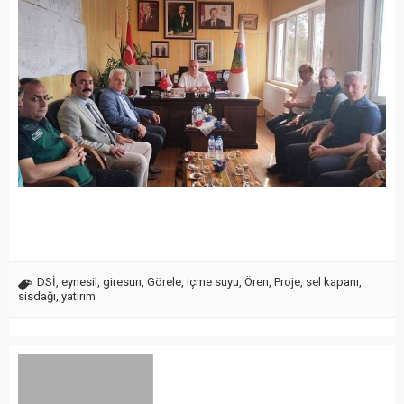
DSİ
,
eynesil
,
giresun
,
Görele
,
içme suyu
,
Ören
,
Proje
,
sel kapanı
,
sisdağı
,
yatırım