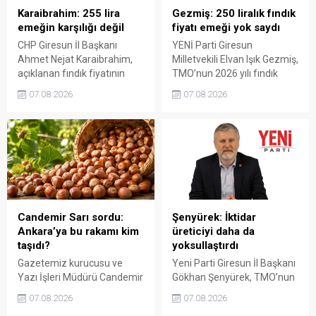
Karaibrahim: 255 lira
Gezmiş: 250 liralık fındık
emeğin karşılığı değil
fiyatı emeği yok saydı
CHP Giresun İl Başkanı
YENİ Parti Giresun
Ahmet Nejat Karaibrahim,
Milletvekili Elvan Işık Gezmiş,
açıklanan fındık fiyatının
TMO’nun 2026 yılı fındık
artan üretim maliyetleri
fiyatına sert tepki gösterdi.
07.08.2026
07.08.2026
karşısında yetersiz kaldığını
Açıklanan rakamın üreticinin
belirterek, üreticinin
artan maliyetlerini
emeğinin korunmasını
karşılamadığını belirten
istedi. Karaibrahim,
Gezmiş, “Üreticiyi yok
sürdürülebilir üretim için
sayanı, günü geldiğinde
fiyat politikasının yeniden
üretici de yok sayacaktır”
değerlendirilmesi gerektiğini
dedi.
söyledi.
Candemir Sarı sordu:
Şenyürek: İktidar
Ankara’ya bu rakamı kim
üreticiyi daha da
taşıdı?
yoksullaştırdı
Gazetemiz kurucusu ve
Yeni Parti Giresun İl Başkanı
Yazı İşleri Müdürü Candemir
Gökhan Şenyürek, TMO’nun
Sarı, fındık fiyatı
Giresun kalite fındık için
07.08.2026
07.08.2026
tartışmalarını köşesine
açıkladığı 255 liralık fiyatı