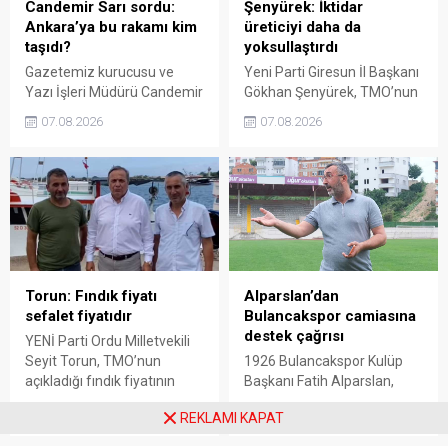
Candemir Sarı sordu:
Şenyürek: İktidar
Ankara’ya bu rakamı kim
üreticiyi daha da
taşıdı?
yoksullaştırdı
Gazetemiz kurucusu ve
Yeni Parti Giresun İl Başkanı
Yazı İşleri Müdürü Candemir
Gökhan Şenyürek, TMO’nun
Sarı, fındık fiyatı
Giresun kalite fındık için
07.08.2026
07.08.2026
tartışmalarını köşesine
açıkladığı 255 liralık fiyatı
taşıdı. Üretim maliyetinin
“sefalet fiyatı” olarak
300 liraya ulaştığı bir
nitelendirdi. Artışın yıllık
dönemde Ankara’ya 240
enflasyonun altında kaldığını
liralık fiyat teklifi
belirten Şenyürek, kararın
götürüldüğü iddiasını
üreticiyi değil tekelleri
gündeme getiren Sarı,
koruduğunu savundu.
Giresun milletvekillerini açık
ve net bir cevap vermeye
Torun: Fındık fiyatı
Alparslan’dan
çağırdı.
sefalet fiyatıdır
Bulancakspor camiasına
destek çağrısı
YENİ Parti Ordu Milletvekili
Seyit Torun, TMO’nun
1926 Bulancakspor Kulüp
açıkladığı fındık fiyatının
Başkanı Fatih Alparslan,
üreticinin maliyetlerini
transferden altyapıya,
07.08.2026
07.08.2026
REKLAMI KAPAT
karşılamadığını söyledi.
tesisleşmeden kurumsal
Torun, fiyatın yeniden
yapılanmaya kadar birçok