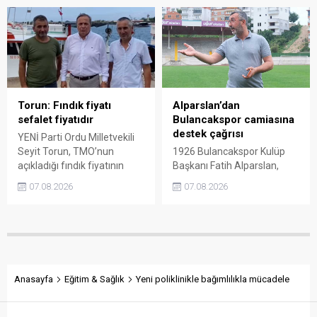
taşıdı. Üretim maliyetinin
“sefalet fiyatı” olarak
300 liraya ulaştığı bir
nitelendirdi. Artışın yıllık
dönemde Ankara’ya 240
enflasyonun altında kaldığını
liralık fiyat teklifi
belirten Şenyürek, kararın
götürüldüğü iddiasını
üreticiyi değil tekelleri
gündeme getiren Sarı,
koruduğunu savundu.
Giresun milletvekillerini açık
ve net bir cevap vermeye
Torun: Fındık fiyatı
Alparslan’dan
çağırdı.
sefalet fiyatıdır
Bulancakspor camiasına
destek çağrısı
YENİ Parti Ordu Milletvekili
Seyit Torun, TMO’nun
1926 Bulancakspor Kulüp
açıkladığı fındık fiyatının
Başkanı Fatih Alparslan,
üreticinin maliyetlerini
transferden altyapıya,
07.08.2026
07.08.2026
karşılamadığını söyledi.
tesisleşmeden kurumsal
Torun, fiyatın yeniden
yapılanmaya kadar birçok
belirlenmesini isterken,
alanda önemli adımlar
“Üreticinin alın terini yabancı
attıklarını belirterek iş
kartellere teslim etmeyin”
insanlarını, esnafı, sivil
çağrısında bulundu.
toplum kuruluşlarını ve
taraftarları kulübe destek
Anasayfa
Eğitim & Sağlık
Yeni poliklinikle bağımlılıkla mücadele
olmaya çağırdı.