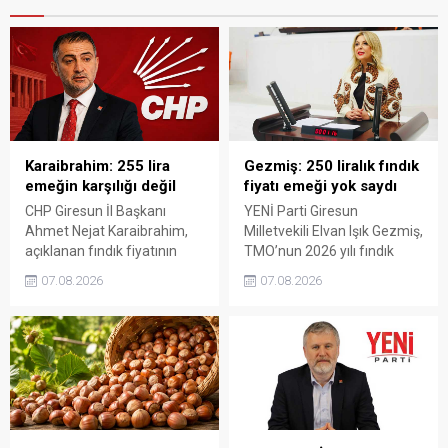
Karaibrahim: 255 lira
Gezmiş: 250 liralık fındık
emeğin karşılığı değil
fiyatı emeği yok saydı
CHP Giresun İl Başkanı
YENİ Parti Giresun
Ahmet Nejat Karaibrahim,
Milletvekili Elvan Işık Gezmiş,
açıklanan fındık fiyatının
TMO’nun 2026 yılı fındık
artan üretim maliyetleri
fiyatına sert tepki gösterdi.
07.08.2026
07.08.2026
karşısında yetersiz kaldığını
Açıklanan rakamın üreticinin
belirterek, üreticinin
artan maliyetlerini
emeğinin korunmasını
karşılamadığını belirten
istedi. Karaibrahim,
Gezmiş, “Üreticiyi yok
sürdürülebilir üretim için
sayanı, günü geldiğinde
fiyat politikasının yeniden
üretici de yok sayacaktır”
değerlendirilmesi gerektiğini
dedi.
söyledi.