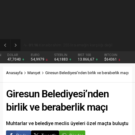
01:15
Gezmiş: 250 liralık fındık fiyatı emeği yok saydı
DOLAR
EURO
STERLİN
BIST 100
BITCOIN
47,7040
54,9979
64,1883
13.866,67
$64361
Anasayfa
Manşet
Giresun Belediyesi’nden birlik ve beraberlik maçı
Giresun Belediyesi’nden
birlik ve beraberlik maçı
Muhtarlar ve belediye meclis üyeleri özel maçta buluştu