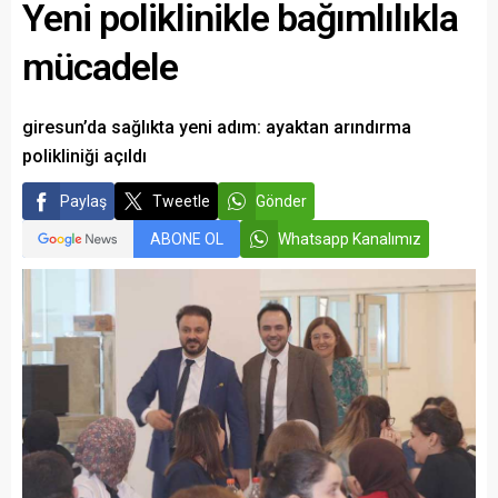
Yeni poliklinikle bağımlılıkla
mücadele
giresun’da sağlıkta yeni adım: ayaktan arındırma
polikliniği açıldı
Paylaş
Tweetle
Gönder
ABONE OL
Whatsapp Kanalımız