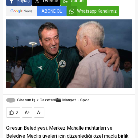
Paylaş
Tweetle
Gönder
ABONE OL
Whatsapp Kanalımız
Giresun Işık Gazetesi
Manşet
-
Spor
A
A
0
+
-
Giresun Belediyesi, Merkez Mahalle muhtarları ve
Belediye Meclis üyeleri için düzenlediği özel maçla birlik