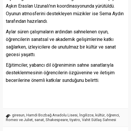
Aşkın Eraslan Uzunalı’nın koordinasyonunda yürütüldü.
Oyunun atmosferini destekleyen müzikler ise Sema Aydın
tarafından hazırlandı.
Aylar süren çalışmaların ardından sahnelenen oyun,
öğrencilerin sanatsal ve akademik gelişimlerine katkı
sağlarken, izleyicilere de unutulmaz bir kültür ve sanat
gecesi yaşattı.
Eğitimciler, yabancı dil öğreniminin sahne sanatlarıyla
desteklenmesinin öğrencilerin özgüvenine ve iletişim
becerilerine önemli katkılar sunduğunu belirtti.
giresun
,
Hamdi Bozbağ Anadolu Lisesi
,
İngilizce
,
kültür
,
öğrenci
,
Romeo ve Juliet
,
sanat
,
Shakespeare
,
tiyatro
,
Vahit Sütlaş Sahnesi