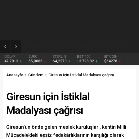
01:15
Gezmiş: 250 liralık fındık fiyatı emeği yok saydı
DOLAR
EURO
STERLİN
BIST 100
BITCOIN
47,7013
55,0086
64,2273
13.798,82
$64278
Anasayfa
Gündem
Giresun için İstiklal Madalyası çağrısı
Giresun için İstiklal
Madalyası çağrısı
Giresun’un önde gelen meslek kuruluşları, kentin Milli
Mücadele’deki eşsiz fedakârlıklarının karşılığı olarak