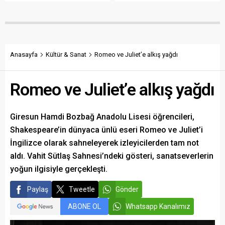
Torun, fiyatın yeniden
yapılanmaya kadar birçok
belirlenmesini isterken,
alanda önemli adımlar
“Üreticinin alın terini yabancı
attıklarını belirterek iş
kartellere teslim etmeyin”
insanlarını, esnafı, sivil
çağrısında bulundu.
toplum kuruluşlarını ve
taraftarları kulübe destek
Anasayfa
Kültür & Sanat
Romeo ve Juliet’e alkış yağdı
olmaya çağırdı.
Romeo ve Juliet’e alkış yağdı
Giresun Hamdi Bozbağ Anadolu Lisesi öğrencileri,
Shakespeare’in dünyaca ünlü eseri Romeo ve Juliet’i
İngilizce olarak sahneleyerek izleyicilerden tam not
aldı. Vahit Sütlaş Sahnesi’ndeki gösteri, sanatseverlerin
yoğun ilgisiyle gerçekleşti.
Paylaş
Tweetle
Gönder
ABONE OL
Whatsapp Kanalımız