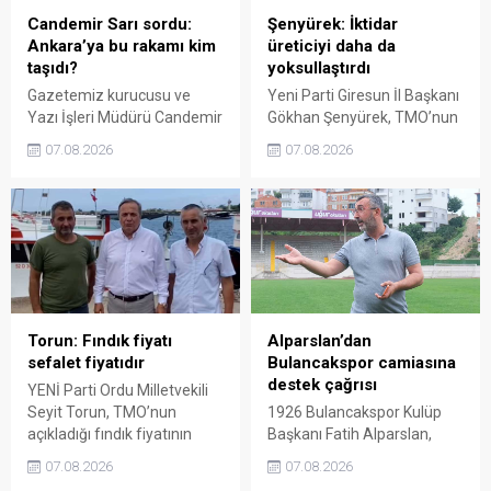
Candemir Sarı sordu:
Şenyürek: İktidar
Ankara’ya bu rakamı kim
üreticiyi daha da
taşıdı?
yoksullaştırdı
Gazetemiz kurucusu ve
Yeni Parti Giresun İl Başkanı
Yazı İşleri Müdürü Candemir
Gökhan Şenyürek, TMO’nun
Sarı, fındık fiyatı
Giresun kalite fındık için
07.08.2026
07.08.2026
tartışmalarını köşesine
açıkladığı 255 liralık fiyatı
taşıdı. Üretim maliyetinin
“sefalet fiyatı” olarak
300 liraya ulaştığı bir
nitelendirdi. Artışın yıllık
dönemde Ankara’ya 240
enflasyonun altında kaldığını
liralık fiyat teklifi
belirten Şenyürek, kararın
götürüldüğü iddiasını
üreticiyi değil tekelleri
gündeme getiren Sarı,
koruduğunu savundu.
Giresun milletvekillerini açık
ve net bir cevap vermeye
Torun: Fındık fiyatı
Alparslan’dan
çağırdı.
sefalet fiyatıdır
Bulancakspor camiasına
destek çağrısı
YENİ Parti Ordu Milletvekili
Seyit Torun, TMO’nun
1926 Bulancakspor Kulüp
açıkladığı fındık fiyatının
Başkanı Fatih Alparslan,
üreticinin maliyetlerini
transferden altyapıya,
07.08.2026
07.08.2026
karşılamadığını söyledi.
tesisleşmeden kurumsal