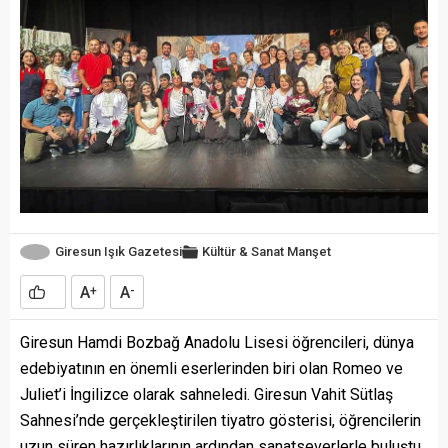
Giresun Işık Gazetesi
Kültür & Sanat
Manşet
A
A
+
-
Giresun Hamdi Bozbağ Anadolu Lisesi öğrencileri, dünya
edebiyatının en önemli eserlerinden biri olan Romeo ve
Juliet’i İngilizce olarak sahneledi. Giresun Vahit Sütlaş
Sahnesi’nde gerçekleştirilen tiyatro gösterisi, öğrencilerin
uzun süren hazırlıklarının ardından sanatseverlerle buluştu.