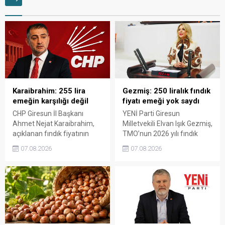
Karaibrahim: 255 lira
Gezmiş: 250 liralık fındık
emeğin karşılığı değil
fiyatı emeği yok saydı
CHP Giresun İl Başkanı
YENİ Parti Giresun
Ahmet Nejat Karaibrahim,
Milletvekili Elvan Işık Gezmiş,
açıklanan fındık fiyatının
TMO’nun 2026 yılı fındık
artan üretim maliyetleri
fiyatına sert tepki gösterdi.
07.08.2026
07.08.2026
karşısında yetersiz kaldığını
Açıklanan rakamın üreticinin
belirterek, üreticinin
artan maliyetlerini
emeğinin korunmasını
karşılamadığını belirten
istedi. Karaibrahim,
Gezmiş, “Üreticiyi yok
sürdürülebilir üretim için
sayanı, günü geldiğinde
fiyat politikasının yeniden
üretici de yok sayacaktır”
değerlendirilmesi gerektiğini
dedi.
söyledi.