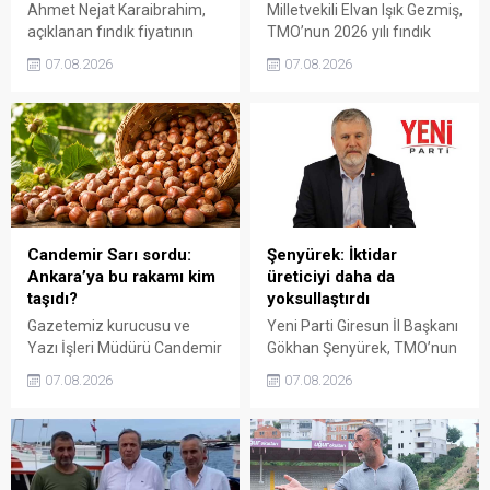
Ahmet Nejat Karaibrahim,
Milletvekili Elvan Işık Gezmiş,
açıklanan fındık fiyatının
TMO’nun 2026 yılı fındık
artan üretim maliyetleri
fiyatına sert tepki gösterdi.
07.08.2026
07.08.2026
karşısında yetersiz kaldığını
Açıklanan rakamın üreticinin
belirterek, üreticinin
artan maliyetlerini
emeğinin korunmasını
karşılamadığını belirten
istedi. Karaibrahim,
Gezmiş, “Üreticiyi yok
sürdürülebilir üretim için
sayanı, günü geldiğinde
fiyat politikasının yeniden
üretici de yok sayacaktır”
değerlendirilmesi gerektiğini
dedi.
söyledi.
Candemir Sarı sordu:
Şenyürek: İktidar
Ankara’ya bu rakamı kim
üreticiyi daha da
taşıdı?
yoksullaştırdı
Gazetemiz kurucusu ve
Yeni Parti Giresun İl Başkanı
Yazı İşleri Müdürü Candemir
Gökhan Şenyürek, TMO’nun
Sarı, fındık fiyatı
Giresun kalite fındık için
07.08.2026
07.08.2026
tartışmalarını köşesine
açıkladığı 255 liralık fiyatı
taşıdı. Üretim maliyetinin
“sefalet fiyatı” olarak
300 liraya ulaştığı bir
nitelendirdi. Artışın yıllık
dönemde Ankara’ya 240
enflasyonun altında kaldığını
liralık fiyat teklifi
belirten Şenyürek, kararın