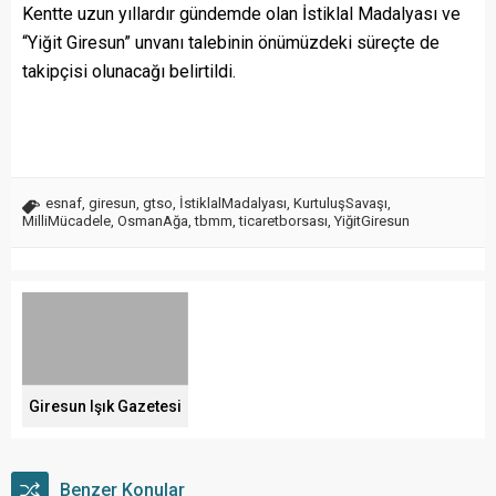
Kentte uzun yıllardır gündemde olan İstiklal Madalyası ve
“Yiğit Giresun” unvanı talebinin önümüzdeki süreçte de
takipçisi olunacağı belirtildi.
esnaf
,
giresun
,
gtso
,
İstiklalMadalyası
,
KurtuluşSavaşı
,
MilliMücadele
,
OsmanAğa
,
tbmm
,
ticaretborsası
,
YiğitGiresun
Giresun Işık Gazetesi
Benzer Konular