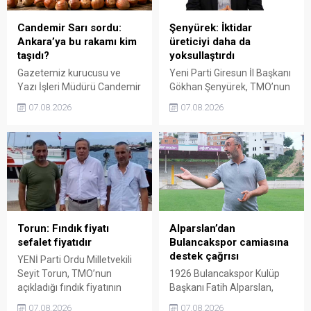
söyledi.
Candemir Sarı sordu:
Şenyürek: İktidar
Ankara’ya bu rakamı kim
üreticiyi daha da
taşıdı?
yoksullaştırdı
Gazetemiz kurucusu ve
Yeni Parti Giresun İl Başkanı
Yazı İşleri Müdürü Candemir
Gökhan Şenyürek, TMO’nun
Sarı, fındık fiyatı
Giresun kalite fındık için
07.08.2026
07.08.2026
tartışmalarını köşesine
açıkladığı 255 liralık fiyatı
taşıdı. Üretim maliyetinin
“sefalet fiyatı” olarak
300 liraya ulaştığı bir
nitelendirdi. Artışın yıllık
dönemde Ankara’ya 240
enflasyonun altında kaldığını
liralık fiyat teklifi
belirten Şenyürek, kararın
götürüldüğü iddiasını
üreticiyi değil tekelleri
gündeme getiren Sarı,
koruduğunu savundu.
Giresun milletvekillerini açık
ve net bir cevap vermeye
Torun: Fındık fiyatı
Alparslan’dan
çağırdı.
sefalet fiyatıdır
Bulancakspor camiasına
destek çağrısı
YENİ Parti Ordu Milletvekili
Seyit Torun, TMO’nun
1926 Bulancakspor Kulüp
açıkladığı fındık fiyatının
Başkanı Fatih Alparslan,
üreticinin maliyetlerini
transferden altyapıya,
07.08.2026
07.08.2026