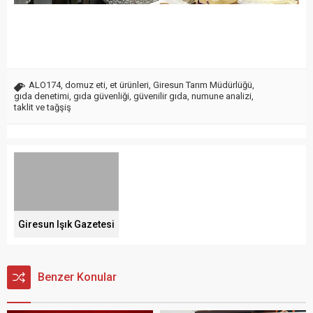
ALO174
,
domuz eti
,
et ürünleri
,
Giresun Tarım Müdürlüğü
,
gıda denetimi
,
gıda güvenliği
,
güvenilir gıda
,
numune analizi
,
taklit ve tağşiş
Giresun Işık Gazetesi
Benzer Konular