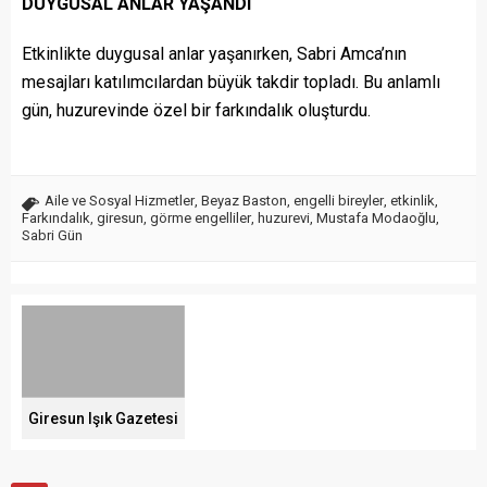
DUYGUSAL ANLAR YAŞANDI
Etkinlikte duygusal anlar yaşanırken, Sabri Amca’nın
mesajları katılımcılardan büyük takdir topladı. Bu anlamlı
gün, huzurevinde özel bir farkındalık oluşturdu.
Aile ve Sosyal Hizmetler
,
Beyaz Baston
,
engelli bireyler
,
etkinlik
,
Farkındalık
,
giresun
,
görme engelliler
,
huzurevi
,
Mustafa Modaoğlu
,
Sabri Gün
Giresun Işık Gazetesi