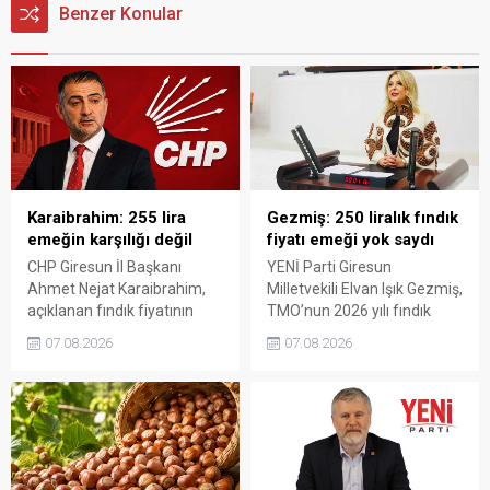
Benzer Konular
Karaibrahim: 255 lira
Gezmiş: 250 liralık fındık
emeğin karşılığı değil
fiyatı emeği yok saydı
CHP Giresun İl Başkanı
YENİ Parti Giresun
Ahmet Nejat Karaibrahim,
Milletvekili Elvan Işık Gezmiş,
açıklanan fındık fiyatının
TMO’nun 2026 yılı fındık
artan üretim maliyetleri
fiyatına sert tepki gösterdi.
07.08.2026
07.08.2026
karşısında yetersiz kaldığını
Açıklanan rakamın üreticinin
belirterek, üreticinin
artan maliyetlerini
emeğinin korunmasını
karşılamadığını belirten
istedi. Karaibrahim,
Gezmiş, “Üreticiyi yok
sürdürülebilir üretim için
sayanı, günü geldiğinde
fiyat politikasının yeniden
üretici de yok sayacaktır”
değerlendirilmesi gerektiğini
dedi.