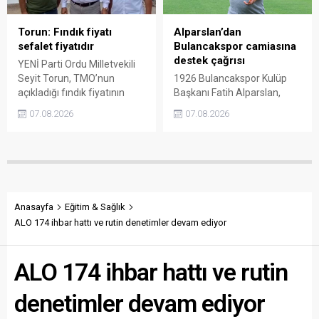
gündeme getiren Sarı,
koruduğunu savundu.
Giresun milletvekillerini açık
ve net bir cevap vermeye
Torun: Fındık fiyatı
Alparslan’dan
çağırdı.
sefalet fiyatıdır
Bulancakspor camiasına
destek çağrısı
YENİ Parti Ordu Milletvekili
Seyit Torun, TMO’nun
1926 Bulancakspor Kulüp
açıkladığı fındık fiyatının
Başkanı Fatih Alparslan,
üreticinin maliyetlerini
transferden altyapıya,
07.08.2026
07.08.2026
karşılamadığını söyledi.
tesisleşmeden kurumsal
Torun, fiyatın yeniden
yapılanmaya kadar birçok
belirlenmesini isterken,
alanda önemli adımlar
“Üreticinin alın terini yabancı
attıklarını belirterek iş
kartellere teslim etmeyin”
insanlarını, esnafı, sivil
çağrısında bulundu.
toplum kuruluşlarını ve
taraftarları kulübe destek
Anasayfa
Eğitim & Sağlık
olmaya çağırdı.
ALO 174 ihbar hattı ve rutin denetimler devam ediyor
ALO 174 ihbar hattı ve rutin
denetimler devam ediyor