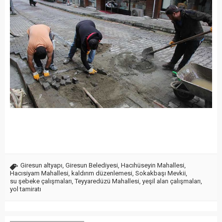
Giresun altyapı
,
Giresun Belediyesi
,
Hacıhüseyin Mahallesi
,
Hacısiyam Mahallesi
,
kaldırım düzenlemesi
,
Sokakbaşı Mevkii
,
su şebeke çalışmaları
,
Teyyaredüzü Mahallesi
,
yeşil alan çalışmaları
,
yol tamiratı