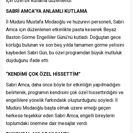
için özel bir kutlama düzenlendi.
SABRİ AMCA’YA ANLAMLI KUTLAMA
İl Müdürü Mustafa Modaoğlu ve huzurevi personeli, Sabri
Amca için düzenlenen etkinlikte pasta keserek Beyaz
Baston Görme Engelliler Günü’nü kutladı. Doğuştan gece
körlüğü bulunan ve son beş yılda tamamen görme yetisini
kaybeden Sabri Gün, bu özel programdan büyük mutluluk
duyduğunu ifade etti.
“KENDİMİ ÇOK ÖZEL HİSSETTİM”
Sabri Amca, daha önce böyle bir etkinliğin yapılmadığını
belirterek, programın kendisini çok özel hissettirdiğini ve
engellilere yönelik farkındalık oluşturduğunu söyledi. İl
Müdürü Modaoğlu başta olmak üzere emeği geçen
herkese teşekkür eden Sabri Amca, engelli bireylerin
toplumdaki önemine dair mesajlar verdi.