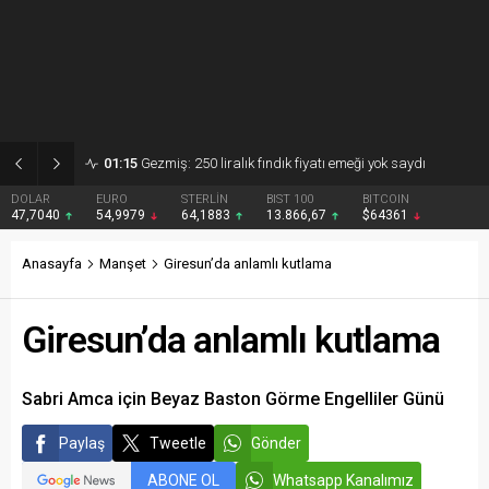
01:15
Gezmiş: 250 liralık fındık fiyatı emeği yok saydı
DOLAR
EURO
STERLİN
BIST 100
BITCOIN
47,7040
54,9979
64,1883
13.866,67
$64361
Anasayfa
Manşet
Giresun’da anlamlı kutlama
Giresun’da anlamlı kutlama
Sabri Amca için Beyaz Baston Görme Engelliler Günü
Paylaş
Tweetle
Gönder
ABONE OL
Whatsapp Kanalımız