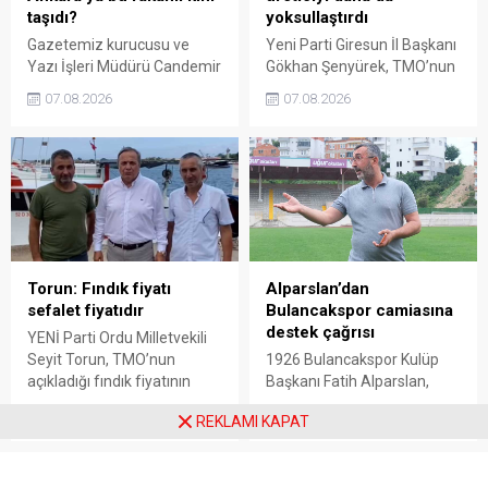
taşıdı?
yoksullaştırdı
Gazetemiz kurucusu ve
Yeni Parti Giresun İl Başkanı
Yazı İşleri Müdürü Candemir
Gökhan Şenyürek, TMO’nun
Sarı, fındık fiyatı
Giresun kalite fındık için
07.08.2026
07.08.2026
tartışmalarını köşesine
açıkladığı 255 liralık fiyatı
taşıdı. Üretim maliyetinin
“sefalet fiyatı” olarak
300 liraya ulaştığı bir
nitelendirdi. Artışın yıllık
dönemde Ankara’ya 240
enflasyonun altında kaldığını
liralık fiyat teklifi
belirten Şenyürek, kararın
götürüldüğü iddiasını
üreticiyi değil tekelleri
gündeme getiren Sarı,
koruduğunu savundu.
Giresun milletvekillerini açık
ve net bir cevap vermeye
Torun: Fındık fiyatı
Alparslan’dan
çağırdı.
sefalet fiyatıdır
Bulancakspor camiasına
destek çağrısı
YENİ Parti Ordu Milletvekili
Seyit Torun, TMO’nun
1926 Bulancakspor Kulüp
açıkladığı fındık fiyatının
Başkanı Fatih Alparslan,
üreticinin maliyetlerini
transferden altyapıya,
07.08.2026
07.08.2026
REKLAMI KAPAT
karşılamadığını söyledi.
tesisleşmeden kurumsal
Torun, fiyatın yeniden
yapılanmaya kadar birçok
belirlenmesini isterken,
alanda önemli adımlar