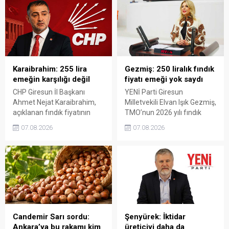
Karaibrahim: 255 lira
Gezmiş: 250 liralık fındık
emeğin karşılığı değil
fiyatı emeği yok saydı
CHP Giresun İl Başkanı
YENİ Parti Giresun
Ahmet Nejat Karaibrahim,
Milletvekili Elvan Işık Gezmiş,
açıklanan fındık fiyatının
TMO’nun 2026 yılı fındık
artan üretim maliyetleri
fiyatına sert tepki gösterdi.
07.08.2026
07.08.2026
karşısında yetersiz kaldığını
Açıklanan rakamın üreticinin
belirterek, üreticinin
artan maliyetlerini
emeğinin korunmasını
karşılamadığını belirten
istedi. Karaibrahim,
Gezmiş, “Üreticiyi yok
sürdürülebilir üretim için
sayanı, günü geldiğinde
fiyat politikasının yeniden
üretici de yok sayacaktır”
değerlendirilmesi gerektiğini
dedi.
söyledi.
Candemir Sarı sordu:
Şenyürek: İktidar
Ankara’ya bu rakamı kim
üreticiyi daha da