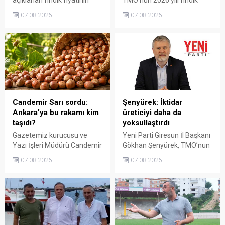
açıklanan fındık fiyatının
TMO’nun 2026 yılı fındık
artan üretim maliyetleri
fiyatına sert tepki gösterdi.
07.08.2026
07.08.2026
karşısında yetersiz kaldığını
Açıklanan rakamın üreticinin
belirterek, üreticinin
artan maliyetlerini
emeğinin korunmasını
karşılamadığını belirten
istedi. Karaibrahim,
Gezmiş, “Üreticiyi yok
sürdürülebilir üretim için
sayanı, günü geldiğinde
fiyat politikasının yeniden
üretici de yok sayacaktır”
değerlendirilmesi gerektiğini
dedi.
söyledi.
Candemir Sarı sordu:
Şenyürek: İktidar
Ankara’ya bu rakamı kim
üreticiyi daha da
taşıdı?
yoksullaştırdı
Gazetemiz kurucusu ve
Yeni Parti Giresun İl Başkanı
Yazı İşleri Müdürü Candemir
Gökhan Şenyürek, TMO’nun
Sarı, fındık fiyatı
Giresun kalite fındık için
07.08.2026
07.08.2026
tartışmalarını köşesine
açıkladığı 255 liralık fiyatı
taşıdı. Üretim maliyetinin
“sefalet fiyatı” olarak
300 liraya ulaştığı bir
nitelendirdi. Artışın yıllık
dönemde Ankara’ya 240
enflasyonun altında kaldığını
liralık fiyat teklifi
belirten Şenyürek, kararın
götürüldüğü iddiasını
üreticiyi değil tekelleri