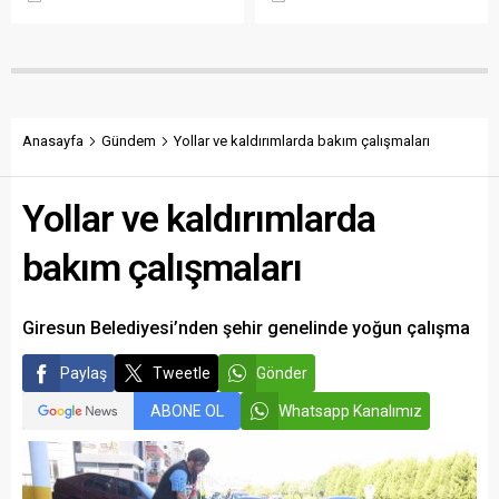
karşılamadığını söyledi.
tesisleşmeden kurumsal
Torun, fiyatın yeniden
yapılanmaya kadar birçok
belirlenmesini isterken,
alanda önemli adımlar
“Üreticinin alın terini yabancı
attıklarını belirterek iş
kartellere teslim etmeyin”
insanlarını, esnafı, sivil
çağrısında bulundu.
toplum kuruluşlarını ve
taraftarları kulübe destek
Anasayfa
Gündem
Yollar ve kaldırımlarda bakım çalışmaları
olmaya çağırdı.
Yollar ve kaldırımlarda
bakım çalışmaları
Giresun Belediyesi’nden şehir genelinde yoğun çalışma
Paylaş
Tweetle
Gönder
ABONE OL
Whatsapp Kanalımız