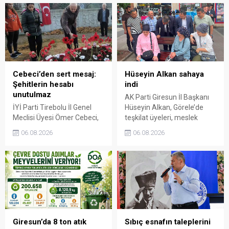
Cebeci’den sert mesaj:
Hüseyin Alkan sahaya
Şehitlerin hesabı
indi
unutulmaz
AK Parti Giresun İl Başkanı
İYİ Parti Tirebolu İl Genel
Hüseyin Alkan, Görele’de
Meclisi Üyesi Ömer Cebeci,
teşkilat üyeleri, meslek
Giresun Müdafaa-i Hukuk
odaları ve esnafla bir araya
06.08.2026
06.08.2026
Cemiyeti’nin Milli Mücadele
gelerek talep ve beklentileri
dönemindeki rolüne dikkat
dinledi.
çekti. Cebeci, Giresun’un
bağımsızlık mücadelesinde
üstlendiği tarihi
sorumluluğun gelecek
nesillere doğru anlatılması
gerektiğini söyledi.
Giresun’da 8 ton atık
Sıbıç esnafın taleplerini