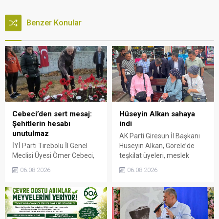
Benzer Konular
Cebeci’den sert mesaj:
Hüseyin Alkan sahaya
Şehitlerin hesabı
indi
unutulmaz
AK Parti Giresun İl Başkanı
İYİ Parti Tirebolu İl Genel
Hüseyin Alkan, Görele’de
Meclisi Üyesi Ömer Cebeci,
teşkilat üyeleri, meslek
Giresun Müdafaa-i Hukuk
odaları ve esnafla bir araya
06.08.2026
06.08.2026
Cemiyeti’nin Milli Mücadele
gelerek talep ve beklentileri
dönemindeki rolüne dikkat
dinledi.
çekti. Cebeci, Giresun’un
bağımsızlık mücadelesinde
üstlendiği tarihi