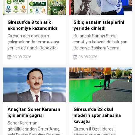
sorumluluğun gelecek
nesillere doğru anlatılması
gerektiğini söyledi.
Giresun’da 8 ton atık
Sıbıç esnafın taleplerini
ekonomiye kazandırıldı
yerinde dinledi
Giresun geri dönüşüm
Bulancak Sanayi Sitesi
çalışmalarında temmuz ayı
esnafıyla kahvaltıda buluşan
verileri açıklandı. Depozito
Belediye Başkanı Necmi
Olan Ambalajlar
Sıbıç, bölgede yapılması
06.08.2026
06.08.2026
uygulamasına destek veren
planlanan çalışmaları
vatandaşlar, yüz binlerce
değerlendirdi. Sanayi esnafı
ambalajın çöpe gitmesini
da yaşadığı sorunları ve
önledi.
beklentilerini doğrudan
Başkan Sıbıç’a aktardı.
Anaç’tan Soner Karaman
Giresun’da 22 okul
için anma çağrısı
modern spor sahasına
kavuştu
Soner Karaman
gönüllülerinden Ömer Anaç,
Giresun İl Özel İdaresi,
eski Espiye Belediye Başkanı
öğrencilerin güvenli ve