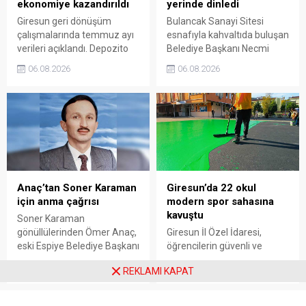
ekonomiye kazandırıldı
yerinde dinledi
Giresun geri dönüşüm
Bulancak Sanayi Sitesi
çalışmalarında temmuz ayı
esnafıyla kahvaltıda buluşan
verileri açıklandı. Depozito
Belediye Başkanı Necmi
Olan Ambalajlar
Sıbıç, bölgede yapılması
06.08.2026
06.08.2026
uygulamasına destek veren
planlanan çalışmaları
vatandaşlar, yüz binlerce
değerlendirdi. Sanayi esnafı
ambalajın çöpe gitmesini
da yaşadığı sorunları ve
önledi.
beklentilerini doğrudan
Başkan Sıbıç’a aktardı.
Anaç’tan Soner Karaman
Giresun’da 22 okul
için anma çağrısı
modern spor sahasına
kavuştu
Soner Karaman
gönüllülerinden Ömer Anaç,
Giresun İl Özel İdaresi,
eski Espiye Belediye Başkanı
öğrencilerin güvenli ve
Soner Karaman’ın vefatının
modern alanlarda spor
06.08.2026
06.08.2026
REKLAMI KAPAT
34’üncü yılı dolayısıyla
yapabilmesi amacıyla 22
açıklama yaptı. Anaç, ilçede
okulun bahçesini basketbol
görev yapmış ve hayatını
ve voleybol sahasına