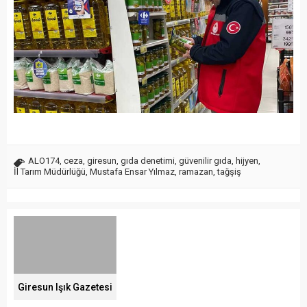
ALO174
,
ceza
,
giresun
,
gıda denetimi
,
güvenilir gıda
,
hijyen
,
İl Tarım Müdürlüğü
,
Mustafa Ensar Yılmaz
,
ramazan
,
tağşiş
Giresun Işık Gazetesi