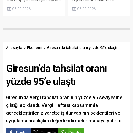
Soner Karaman’ın vefatının
modern alanlarda spor
06.08.2026
06.08.2026
34’üncü yılı dolayısıyla
yapabilmesi amacıyla 22
açıklama yaptı. Anaç, ilçede
okulun bahçesini basketbol
görev yapmış ve hayatını
ve voleybol sahasına
kaybetmiş tüm belediye
dönüştürdü. Tamamlanan
başkanlarının ortak bir
çalışma, gençleri spora
etkinlikle anılmasını istedi.
yönlendirecek kalıcı
yatırımlar arasında yerini
Anasayfa
Ekonomi
Giresun’da tahsilat oranı yüzde 95’e ulaştı
aldı.
Giresun’da tahsilat oranı
yüzde 95’e ulaştı
Giresun’da vergi tahsilat oranının yüzde 95 seviyesine
çıktığı açıklandı. Vergi Haftası kapsamında
gerçekleştirilen ziyarette iş dünyasının beklentileri ve
uygulamalara ilişkin değerlendirmeler masaya yatırıldı.
Paylaş
Tweetle
Gönder