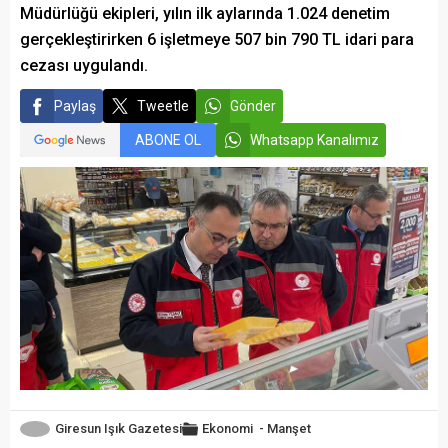
Müdürlüğü ekipleri, yılın ilk aylarında 1.024 denetim
gerçekleştirirken 6 işletmeye 507 bin 790 TL idari para
cezası uygulandı.
Paylaş
Tweetle
Gönder
ABONE OL
Whatsapp Kanalımız
Giresun Işık Gazetesi
Ekonomi
-
Manşet