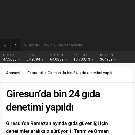
02:18
Hüseyin Alkan sahaya indi
DOLAR
EURO
STERLİN
BIST 100
BITCOIN
47,5633
54,9784
64,0839
13.703,13
$64909
Anasayfa
Ekonomi
Giresun’da bin 24 gıda denetimi yapıldı
Giresun’da bin 24 gıda
denetimi yapıldı
Giresun’da Ramazan ayında gıda güvenliği için
denetimler aralıksız sürüyor. İl Tarım ve Orman