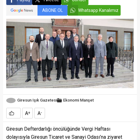
ABONE OL
Whatsapp Kanalımız
Giresun Işık Gazetesi
Ekonomi
Manşet
A
A
+
-
Giresun Defterdarlığı öncülüğünde Vergi Haftası
dolayısıyla Giresun Ticaret ve Sanayi Odası’na ziyaret