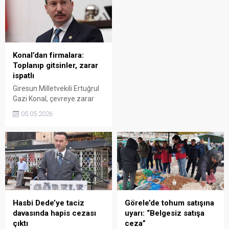
tamamlanamadı.
Çatalağaç Deresi’ne deşarj
Doğankent İlçe Stadı’ndaki
edildiği belirlendi. Bakanlık,
mücadelede kırmızı kartlar
kirliliğe neden olan yeraltı
ve tribün olayları sonrası
galerisi bölümünü
hakem maçı tatil etti.
kapatırken işletmeye 2
milyon 517 bin TL idari para
Konal’dan firmalara:
cezası uyguladı.
Toplanıp gitsinler, zarar
ispatlı
Giresun Milletvekili Ertuğrul
Gazi Konal, çevreye zarar
veren firmalara yönelik sert
05.05.2026
açıklamalarda bulundu.
Konal, doğayı kirleten
işletmelerin yalnızca devlete
ceza ödemekle kalmaması
gerektiğini belirterek,
ödedikleri cezanın 10 katını
bölge halkına vermesi
gerektiğini söyledi.
Hasbi Dede’ye taciz
Görele’de tohum satışına
davasında hapis cezası
uyarı: “Belgesiz satışa
çıktı
ceza”