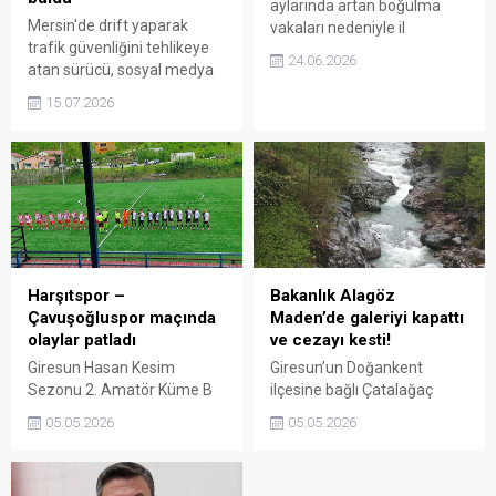
aylarında artan boğulma
Mersin'de drift yaparak
vakaları nedeniyle il
trafik güvenliğini tehlikeye
genelindeki baraj, gölet,
24.06.2026
atan sürücü, sosyal medya
regülatör, sulama ve drenaj
görüntüleri ve kamera
kanalları ile akarsularda
15.07.2026
incelemeleriyle tespit edildi.
suya girilmesini yasakladı.
Yakalanan sürücüye 140 bin
Karara uymayanlara idari
lira idari para cezası
para cezası uygulanacak.
uygulanırken, ehliyetine de
60 gün süreyle el konuldu.
Harşıtspor –
Bakanlık Alagöz
Çavuşoğluspor maçında
Maden’de galeriyi kapattı
olaylar patladı
ve cezayı kesti!
Giresun Hasan Kesim
Giresun’un Doğankent
Sezonu 2. Amatör Küme B
ilçesine bağlı Çatalağaç
Grubu’nda Harşıt Spor ile
Köyü’nde faaliyet yürüten
05.05.2026
05.05.2026
Çavuşoğluspor arasında
Alagöz Maden ile ilgili
oynanan karşılaşma, saha
yapılan denetimde,
olayları nedeniyle
madenden çıkan atık suyun