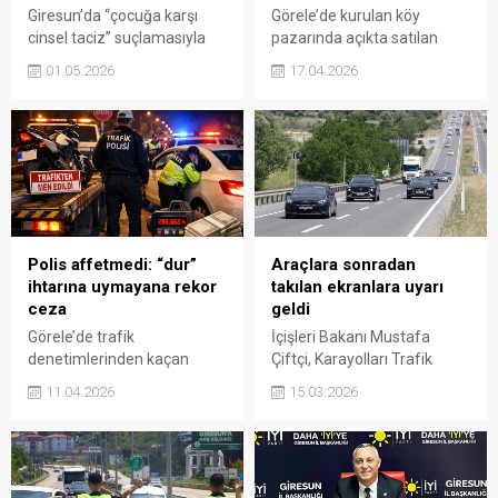
Giresun’da “çocuğa karşı
Görele’de kurulan köy
cinsel taciz” suçlamasıyla
pazarında açıkta satılan
yargılanan ve görevinden
tohumlara yönelik denetim
01.05.2026
17.04.2026
uzaklaştırılan Görele
yapıldı. Tarım ekipleri,
Belediye Başkanı Hasbi
belgesiz satış yapanlara
Dede hakkında mahkeme
yüksek cezalar
kararını verdi. Dosyada hem
uygulanabileceğini açıkladı.
sanık hem de yakınlarıyla
ilgili dikkat çeken hükümler
açıklandı.
Polis affetmedi: “dur”
Araçlara sonradan
ihtarına uymayana rekor
takılan ekranlara uyarı
ceza
geldi
Görele’de trafik
İçişleri Bakanı Mustafa
denetimlerinden kaçan
Çiftçi, Karayolları Trafik
sürücülere kesilen cezalar
Kanunu’nda yapılan
11.04.2026
15.03.2026
dikkat çekti. Polis ekiplerinin
değişikliklerin ardından
takibi sonucu yakalanan iki
araçlarda kullanılan ekran
sürücüye toplam
sistemleriyle ilgili önemli
yüzbinlerce liralık ceza
uyarılarda bulundu. Bakan
uygulanırken, denetimlerin
Çiftçi, sürücünün dikkatini