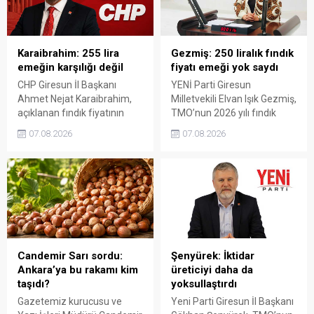
Karaibrahim: 255 lira
Gezmiş: 250 liralık fındık
emeğin karşılığı değil
fiyatı emeği yok saydı
CHP Giresun İl Başkanı
YENİ Parti Giresun
Ahmet Nejat Karaibrahim,
Milletvekili Elvan Işık Gezmiş,
açıklanan fındık fiyatının
TMO’nun 2026 yılı fındık
artan üretim maliyetleri
fiyatına sert tepki gösterdi.
07.08.2026
07.08.2026
karşısında yetersiz kaldığını
Açıklanan rakamın üreticinin
belirterek, üreticinin
artan maliyetlerini
emeğinin korunmasını
karşılamadığını belirten
istedi. Karaibrahim,
Gezmiş, “Üreticiyi yok
sürdürülebilir üretim için
sayanı, günü geldiğinde
fiyat politikasının yeniden
üretici de yok sayacaktır”
değerlendirilmesi gerektiğini
dedi.
söyledi.
Candemir Sarı sordu:
Şenyürek: İktidar
Ankara’ya bu rakamı kim
üreticiyi daha da
taşıdı?
yoksullaştırdı
Gazetemiz kurucusu ve
Yeni Parti Giresun İl Başkanı