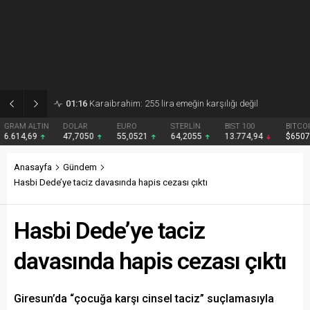
01:15
Gezmiş: 250 liralık fındık fiyatı emeği yok saydı
DOLAR
EURO
STERLİN
BIST 100
BITCOIN
47,7050
55,0521
64,2055
13.774,94
$65077
Anasayfa
Gündem
Hasbi Dede’ye taciz davasında hapis cezası çıktı
Hasbi Dede’ye taciz
davasında hapis cezası çıktı
Giresun’da “çocuğa karşı cinsel taciz” suçlamasıyla