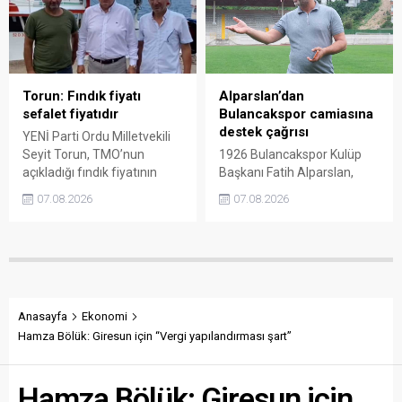
dönemde Ankara’ya 240
enflasyonun altında kaldığını
liralık fiyat teklifi
belirten Şenyürek, kararın
götürüldüğü iddiasını
üreticiyi değil tekelleri
gündeme getiren Sarı,
koruduğunu savundu.
Giresun milletvekillerini açık
ve net bir cevap vermeye
Torun: Fındık fiyatı
Alparslan’dan
çağırdı.
sefalet fiyatıdır
Bulancakspor camiasına
destek çağrısı
YENİ Parti Ordu Milletvekili
Seyit Torun, TMO’nun
1926 Bulancakspor Kulüp
açıkladığı fındık fiyatının
Başkanı Fatih Alparslan,
üreticinin maliyetlerini
transferden altyapıya,
07.08.2026
07.08.2026
karşılamadığını söyledi.
tesisleşmeden kurumsal
Torun, fiyatın yeniden
yapılanmaya kadar birçok
belirlenmesini isterken,
alanda önemli adımlar
“Üreticinin alın terini yabancı
attıklarını belirterek iş
kartellere teslim etmeyin”
insanlarını, esnafı, sivil
çağrısında bulundu.
toplum kuruluşlarını ve
taraftarları kulübe destek
Anasayfa
Ekonomi
olmaya çağırdı.
Hamza Bölük: Giresun için “Vergi yapılandırması şart”
Hamza Bölük: Giresun için