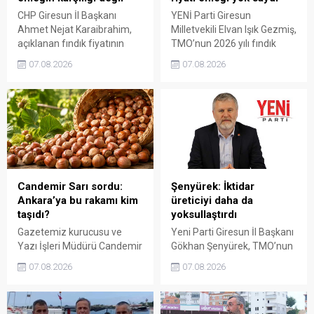
CHP Giresun İl Başkanı
YENİ Parti Giresun
Ahmet Nejat Karaibrahim,
Milletvekili Elvan Işık Gezmiş,
açıklanan fındık fiyatının
TMO’nun 2026 yılı fındık
artan üretim maliyetleri
fiyatına sert tepki gösterdi.
07.08.2026
07.08.2026
karşısında yetersiz kaldığını
Açıklanan rakamın üreticinin
belirterek, üreticinin
artan maliyetlerini
emeğinin korunmasını
karşılamadığını belirten
istedi. Karaibrahim,
Gezmiş, “Üreticiyi yok
sürdürülebilir üretim için
sayanı, günü geldiğinde
fiyat politikasının yeniden
üretici de yok sayacaktır”
değerlendirilmesi gerektiğini
dedi.
söyledi.
Candemir Sarı sordu:
Şenyürek: İktidar
Ankara’ya bu rakamı kim
üreticiyi daha da
taşıdı?
yoksullaştırdı
Gazetemiz kurucusu ve
Yeni Parti Giresun İl Başkanı
Yazı İşleri Müdürü Candemir
Gökhan Şenyürek, TMO’nun
Sarı, fındık fiyatı
Giresun kalite fındık için
07.08.2026
07.08.2026
tartışmalarını köşesine
açıkladığı 255 liralık fiyatı
taşıdı. Üretim maliyetinin
“sefalet fiyatı” olarak
300 liraya ulaştığı bir
nitelendirdi. Artışın yıllık