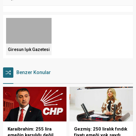
Giresun Işık Gazetesi
Benzer Konular
Karaibrahim: 255 lira
Gezmiş: 250 liralık fındık
emeğin karşılığı değil
fiyatı emeği yok saydı