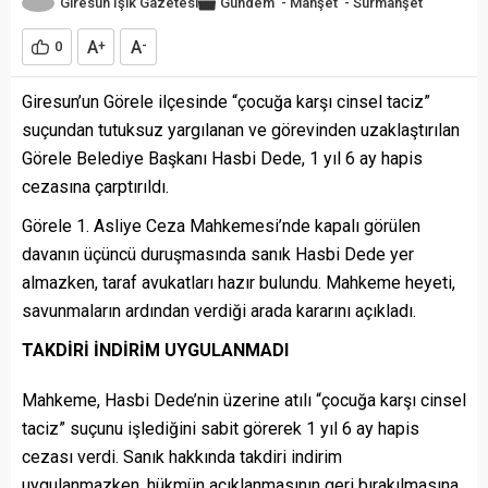
Giresun Işık Gazetesi
Gündem
-
Manşet
-
Sürmanşet
A
A
0
+
-
Giresun’un Görele ilçesinde “çocuğa karşı cinsel taciz”
suçundan tutuksuz yargılanan ve görevinden uzaklaştırılan
Görele Belediye Başkanı Hasbi Dede, 1 yıl 6 ay hapis
cezasına çarptırıldı.
Görele 1. Asliye Ceza Mahkemesi’nde kapalı görülen
davanın üçüncü duruşmasında sanık Hasbi Dede yer
almazken, taraf avukatları hazır bulundu. Mahkeme heyeti,
savunmaların ardından verdiği arada kararını açıkladı.
TAKDİRİ İNDİRİM UYGULANMADI
Mahkeme, Hasbi Dede’nin üzerine atılı “çocuğa karşı cinsel
taciz” suçunu işlediğini sabit görerek 1 yıl 6 ay hapis
cezası verdi. Sanık hakkında takdiri indirim
uygulanmazken, hükmün açıklanmasının geri bırakılmasına