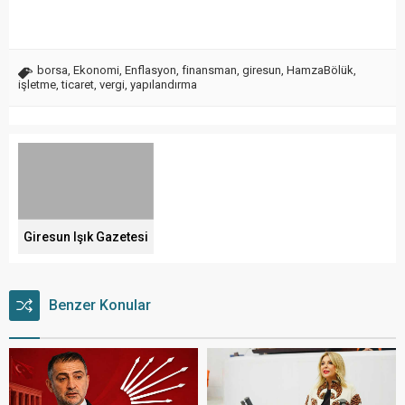
borsa
,
Ekonomi
,
Enflasyon
,
finansman
,
giresun
,
HamzaBölük
,
işletme
,
ticaret
,
vergi
,
yapılandırma
Giresun Işık Gazetesi
Benzer Konular