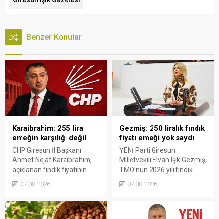
Giresun Işık Gazetesi
Benzer Konular
Karaibrahim: 255 lira
Gezmiş: 250 liralık fındık
emeğin karşılığı değil
fiyatı emeği yok saydı
CHP Giresun İl Başkanı
YENİ Parti Giresun
Ahmet Nejat Karaibrahim,
Milletvekili Elvan Işık Gezmiş,
açıklanan fındık fiyatının
TMO’nun 2026 yılı fındık
artan üretim maliyetleri
fiyatına sert tepki gösterdi.
07.08.2026
07.08.2026
karşısında yetersiz kaldığını
Açıklanan rakamın üreticinin
belirterek, üreticinin
artan maliyetlerini
emeğinin korunmasını
karşılamadığını belirten
istedi. Karaibrahim,
Gezmiş, “Üreticiyi yok