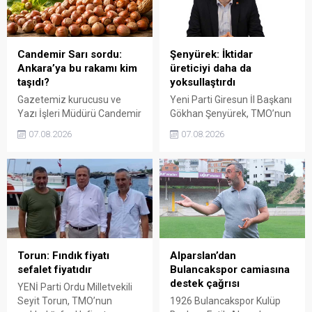
fiyat politikasının yeniden
üretici de yok sayacaktır”
değerlendirilmesi gerektiğini
dedi.
söyledi.
Candemir Sarı sordu:
Şenyürek: İktidar
Ankara’ya bu rakamı kim
üreticiyi daha da
taşıdı?
yoksullaştırdı
Gazetemiz kurucusu ve
Yeni Parti Giresun İl Başkanı
Yazı İşleri Müdürü Candemir
Gökhan Şenyürek, TMO’nun
Sarı, fındık fiyatı
Giresun kalite fındık için
07.08.2026
07.08.2026
tartışmalarını köşesine
açıkladığı 255 liralık fiyatı
taşıdı. Üretim maliyetinin
“sefalet fiyatı” olarak
300 liraya ulaştığı bir
nitelendirdi. Artışın yıllık
dönemde Ankara’ya 240
enflasyonun altında kaldığını
liralık fiyat teklifi
belirten Şenyürek, kararın
götürüldüğü iddiasını
üreticiyi değil tekelleri
gündeme getiren Sarı,
koruduğunu savundu.
Giresun milletvekillerini açık
ve net bir cevap vermeye
Torun: Fındık fiyatı
Alparslan’dan
çağırdı.
sefalet fiyatıdır
Bulancakspor camiasına
destek çağrısı
YENİ Parti Ordu Milletvekili
Seyit Torun, TMO’nun
1926 Bulancakspor Kulüp