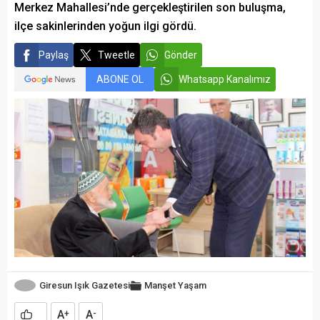
Merkez Mahallesi’nde gerçekleştirilen son buluşma,
ilçe sakinlerinden yoğun ilgi gördü.
Paylaş
Tweetle
Gönder
ABONE OL
Whatsapp Kanalımız
Giresun Işık Gazetesi
Manşet
Yaşam
A
A
+
-