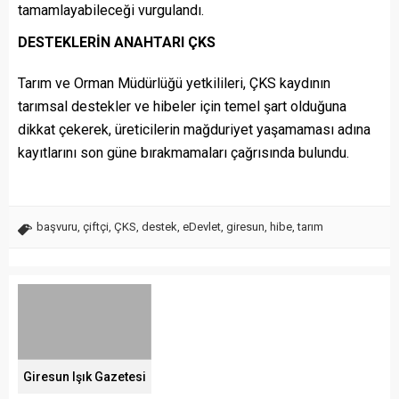
tamamlayabileceği vurgulandı.
DESTEKLERİN ANAHTARI ÇKS
Tarım ve Orman Müdürlüğü yetkilileri, ÇKS kaydının
tarımsal destekler ve hibeler için temel şart olduğuna
dikkat çekerek, üreticilerin mağduriyet yaşamaması adına
kayıtlarını son güne bırakmamaları çağrısında bulundu.
başvuru
,
çiftçi
,
ÇKS
,
destek
,
eDevlet
,
giresun
,
hibe
,
tarım
Giresun Işık Gazetesi