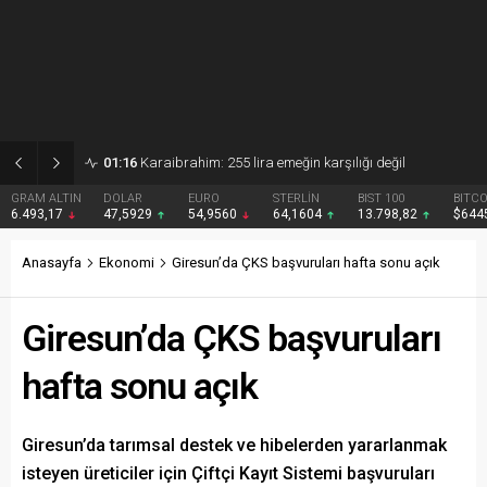
01:15
Gezmiş: 250 liralık fındık fiyatı emeği yok saydı
DOLAR
EURO
STERLİN
BIST 100
BITCOIN
47,5929
54,9560
64,1604
13.798,82
$64451
Anasayfa
Ekonomi
Giresun’da ÇKS başvuruları hafta sonu açık
Giresun’da ÇKS başvuruları
hafta sonu açık
Giresun’da tarımsal destek ve hibelerden yararlanmak
isteyen üreticiler için Çiftçi Kayıt Sistemi başvuruları