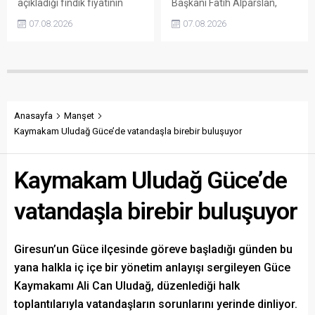
açıkladığı fındık fiyatının
Başkanı Fatih Alparslan,
üreticinin maliyetlerini
transferden altyapıya,
07.08.2026
07.08.2026
karşılamadığını söyledi.
tesisleşmeden kurumsal
Torun, fiyatın yeniden
yapılanmaya kadar birçok
belirlenmesini isterken,
alanda önemli adımlar
“Üreticinin alın terini yabancı
attıklarını belirterek iş
kartellere teslim etmeyin”
insanlarını, esnafı, sivil
çağrısında bulundu.
toplum kuruluşlarını ve
taraftarları kulübe destek
Anasayfa
Manşet
olmaya çağırdı.
Kaymakam Uludağ Güce’de vatandaşla birebir buluşuyor
Kaymakam Uludağ Güce’de
vatandaşla birebir buluşuyor
Giresun’un Güce ilçesinde göreve başladığı günden bu
yana halkla iç içe bir yönetim anlayışı sergileyen Güce
Kaymakamı Ali Can Uludağ, düzenlediği halk
toplantılarıyla vatandaşların sorunlarını yerinde dinliyor.