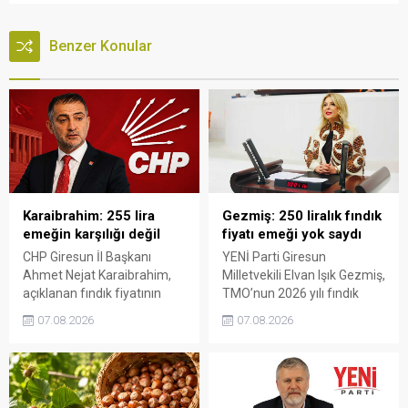
Benzer Konular
Karaibrahim: 255 lira
Gezmiş: 250 liralık fındık
emeğin karşılığı değil
fiyatı emeği yok saydı
CHP Giresun İl Başkanı
YENİ Parti Giresun
Ahmet Nejat Karaibrahim,
Milletvekili Elvan Işık Gezmiş,
açıklanan fındık fiyatının
TMO’nun 2026 yılı fındık
artan üretim maliyetleri
fiyatına sert tepki gösterdi.
07.08.2026
07.08.2026
karşısında yetersiz kaldığını
Açıklanan rakamın üreticinin
belirterek, üreticinin
artan maliyetlerini
emeğinin korunmasını
karşılamadığını belirten
istedi. Karaibrahim,
Gezmiş, “Üreticiyi yok
sürdürülebilir üretim için
sayanı, günü geldiğinde