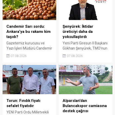
sürdürülebilir üretim için
sayanı, günü geldiğinde
fiyat politikasının yeniden
üretici de yok sayacaktır”
değerlendirilmesi gerektiğini
dedi.
söyledi.
Candemir Sarı sordu:
Şenyürek: İktidar
Ankara’ya bu rakamı kim
üreticiyi daha da
taşıdı?
yoksullaştırdı
Gazetemiz kurucusu ve
Yeni Parti Giresun İl Başkanı
Yazı İşleri Müdürü Candemir
Gökhan Şenyürek, TMO’nun
Sarı, fındık fiyatı
Giresun kalite fındık için
07.08.2026
07.08.2026
tartışmalarını köşesine
açıkladığı 255 liralık fiyatı
taşıdı. Üretim maliyetinin
“sefalet fiyatı” olarak
300 liraya ulaştığı bir
nitelendirdi. Artışın yıllık
dönemde Ankara’ya 240
enflasyonun altında kaldığını
liralık fiyat teklifi
belirten Şenyürek, kararın
götürüldüğü iddiasını
üreticiyi değil tekelleri
gündeme getiren Sarı,
koruduğunu savundu.
Giresun milletvekillerini açık
ve net bir cevap vermeye
Torun: Fındık fiyatı
Alparslan’dan
çağırdı.
sefalet fiyatıdır
Bulancakspor camiasına
destek çağrısı
YENİ Parti Ordu Milletvekili