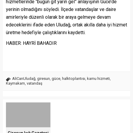
hizmetlerinde “bugün git yarın gel” anlayışının Güce’de
yerinin olmadığını söyledi. İlçede vatandaşlar ve daire
amirleriyle düzenli olarak bir araya gelmeye devam
edeceklerini ifade eden Uludağ, ortak akılla daha iyi hizmet
üretme hedefiyle çalıştıklarını kaydetti.
HABER: HAYRİ BAHADIR
AliCanUludağ
,
giresun
,
güce
,
halktoplantısı
,
kamu hizmeti
,
Kaymakam
,
vatandaş