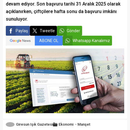
devam ediyor. Son başvuru tarihi 31 Aralık 2025 olarak
açıklanırken, çiftçilere hafta sonu da başvuru imkânı
sunuluyor.
Paylaş
Tweetle
Gönder
ABONE OL
Whatsapp Kanalımız
Giresun Işık Gazetesi
Ekonomi
-
Manşet