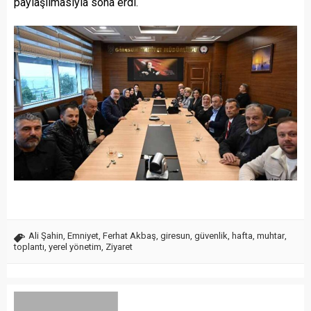
paylaşılmasıyla sona erdi.
Ali Şahin
,
Emniyet
,
Ferhat Akbaş
,
giresun
,
güvenlik
,
hafta
,
muhtar
,
toplantı
,
yerel yönetim
,
Ziyaret