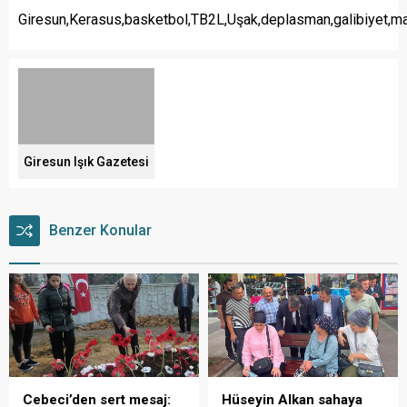
Giresun,Kerasus,basketbol,TB2L,Uşak,deplasman,galibiyet,m
Giresun Işık Gazetesi
Benzer Konular
Cebeci’den sert mesaj:
Hüseyin Alkan sahaya