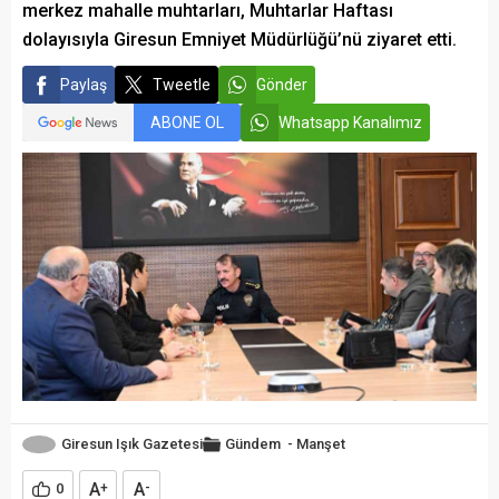
merkez mahalle muhtarları, Muhtarlar Haftası
dolayısıyla Giresun Emniyet Müdürlüğü’nü ziyaret etti.
Paylaş
Tweetle
Gönder
ABONE OL
Whatsapp Kanalımız
Giresun Işık Gazetesi
Gündem
-
Manşet
A
A
0
+
-