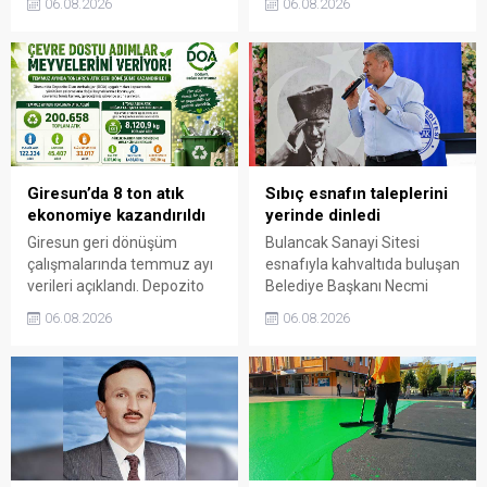
06.08.2026
06.08.2026
Cemiyeti’nin Milli Mücadele
gelerek talep ve beklentileri
dönemindeki rolüne dikkat
dinledi.
çekti. Cebeci, Giresun’un
bağımsızlık mücadelesinde
üstlendiği tarihi
sorumluluğun gelecek
nesillere doğru anlatılması
gerektiğini söyledi.
Giresun’da 8 ton atık
Sıbıç esnafın taleplerini
ekonomiye kazandırıldı
yerinde dinledi
Giresun geri dönüşüm
Bulancak Sanayi Sitesi
çalışmalarında temmuz ayı
esnafıyla kahvaltıda buluşan
verileri açıklandı. Depozito
Belediye Başkanı Necmi
Olan Ambalajlar
Sıbıç, bölgede yapılması
06.08.2026
06.08.2026
uygulamasına destek veren
planlanan çalışmaları
vatandaşlar, yüz binlerce
değerlendirdi. Sanayi esnafı
ambalajın çöpe gitmesini
da yaşadığı sorunları ve
önledi.
beklentilerini doğrudan
Başkan Sıbıç’a aktardı.