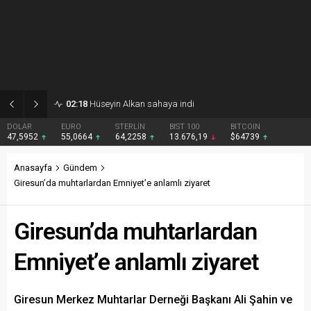
02:18
Hüseyin Alkan sahaya indi
DOLAR
EURO
STERLİN
BIST 100
BITCOIN
47,5952
55,0664
64,2258
13.676,19
$64739
Anasayfa
Gündem
Giresun’da muhtarlardan Emniyet’e anlamlı ziyaret
Giresun’da muhtarlardan
Emniyet’e anlamlı ziyaret
Giresun Merkez Muhtarlar Derneği Başkanı Ali Şahin ve