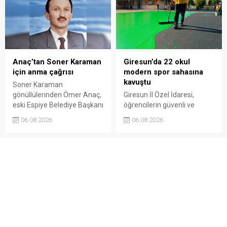
önledi.
beklentilerini doğrudan
Başkan Sıbıç’a aktardı.
Anaç’tan Soner Karaman
Giresun’da 22 okul
için anma çağrısı
modern spor sahasına
kavuştu
Soner Karaman
gönüllülerinden Ömer Anaç,
Giresun İl Özel İdaresi,
eski Espiye Belediye Başkanı
öğrencilerin güvenli ve
Soner Karaman’ın vefatının
modern alanlarda spor
06.08.2026
06.08.2026
34’üncü yılı dolayısıyla
yapabilmesi amacıyla 22
açıklama yaptı. Anaç, ilçede
okulun bahçesini basketbol
görev yapmış ve hayatını
ve voleybol sahasına
kaybetmiş tüm belediye
dönüştürdü. Tamamlanan
başkanlarının ortak bir
çalışma, gençleri spora
etkinlikle anılmasını istedi.
yönlendirecek kalıcı
yatırımlar arasında yerini
aldı.