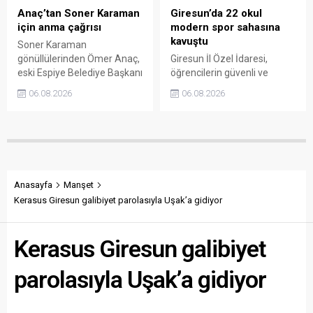
Anaç’tan Soner Karaman
Giresun’da 22 okul
için anma çağrısı
modern spor sahasına
kavuştu
Soner Karaman
gönüllülerinden Ömer Anaç,
Giresun İl Özel İdaresi,
eski Espiye Belediye Başkanı
öğrencilerin güvenli ve
Soner Karaman’ın vefatının
modern alanlarda spor
06.08.2026
06.08.2026
34’üncü yılı dolayısıyla
yapabilmesi amacıyla 22
açıklama yaptı. Anaç, ilçede
okulun bahçesini basketbol
görev yapmış ve hayatını
ve voleybol sahasına
kaybetmiş tüm belediye
dönüştürdü. Tamamlanan
başkanlarının ortak bir
çalışma, gençleri spora
etkinlikle anılmasını istedi.
yönlendirecek kalıcı
yatırımlar arasında yerini
Anasayfa
Manşet
aldı.
Kerasus Giresun galibiyet parolasıyla Uşak’a gidiyor
Kerasus Giresun galibiyet
parolasıyla Uşak’a gidiyor