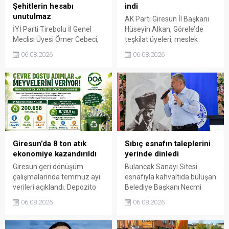
Şehitlerin hesabı
indi
unutulmaz
AK Parti Giresun İl Başkanı
İYİ Parti Tirebolu İl Genel
Hüseyin Alkan, Görele’de
Meclisi Üyesi Ömer Cebeci,
teşkilat üyeleri, meslek
Giresun Müdafaa-i Hukuk
odaları ve esnafla bir araya
06.08.2026
06.08.2026
Cemiyeti’nin Milli Mücadele
gelerek talep ve beklentileri
dönemindeki rolüne dikkat
dinledi.
çekti. Cebeci, Giresun’un
bağımsızlık mücadelesinde
üstlendiği tarihi
sorumluluğun gelecek
nesillere doğru anlatılması
gerektiğini söyledi.
Giresun’da 8 ton atık
Sıbıç esnafın taleplerini
ekonomiye kazandırıldı
yerinde dinledi
Giresun geri dönüşüm
Bulancak Sanayi Sitesi
çalışmalarında temmuz ayı
esnafıyla kahvaltıda buluşan
verileri açıklandı. Depozito
Belediye Başkanı Necmi
Olan Ambalajlar
Sıbıç, bölgede yapılması
06.08.2026
06.08.2026
uygulamasına destek veren
planlanan çalışmaları
vatandaşlar, yüz binlerce
değerlendirdi. Sanayi esnafı
ambalajın çöpe gitmesini
da yaşadığı sorunları ve