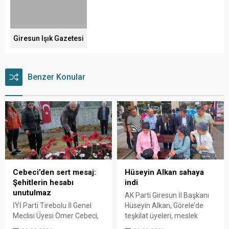
Giresun Işık Gazetesi
Benzer Konular
Cebeci’den sert mesaj:
Hüseyin Alkan sahaya
Şehitlerin hesabı
indi
unutulmaz
AK Parti Giresun İl Başkanı
İYİ Parti Tirebolu İl Genel
Hüseyin Alkan, Görele’de
Meclisi Üyesi Ömer Cebeci,
teşkilat üyeleri, meslek
Giresun Müdafaa-i Hukuk
odaları ve esnafla bir araya