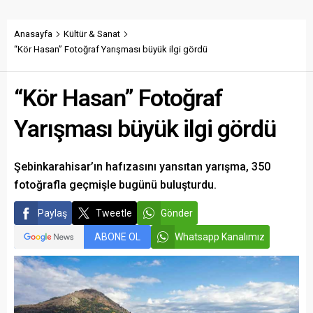
edecek taban fiyatın en az
desteği istedi.
350 lira olması gerektiğini
savundu.
Anasayfa
Kültür & Sanat
“Kör Hasan” Fotoğraf Yarışması büyük ilgi gördü
“Kör Hasan” Fotoğraf
Yarışması büyük ilgi gördü
Şebinkarahisar’ın hafızasını yansıtan yarışma, 350
fotoğrafla geçmişle bugünü buluşturdu.
Paylaş
Tweetle
Gönder
ABONE OL
Whatsapp Kanalımız