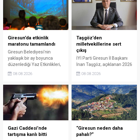
Giresun’da etkinlik
Taşgöz’den
maratonu tamamlandı
milletvekillerine sert
çıkış
Giresun Belediyesi'nin
yaklaşık bir ay boyunca
İYİ Parti Giresun İl Başkanı
düzenlediği Yaz Etkinlikleri,
İnan Taşgöz, açıklanan 2026
binlerce vatandaşı kültür,
yılı fındık alım fiyatı
08.08.2026
08.08.2026
sanat ve eğlenceyle
üzerinden iktidar
buluşturdu. Yoğun ilgi gören
milletvekillerini sert sözlerle
organizasyonun ardından
eleştirdi. Taşgöz, üreticinin
Kadın El Emeği Pazarı'nın
emeğinin karşılığını
süresi de 16 Ağustos'a
alamadığını savunarak,
kadar uzatıldı.
Giresun milletvekillerini
sessiz kalmakla suçladı.
Gazi Caddesi’nde
“Giresun neden daha
tartışma kanlı bitti
pahalı?”