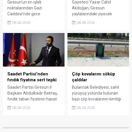
Giresun’un en işlek
Gazeteci Yazar Cahit
noktalarından Gazi
Akdoğan, Giresun
Caddesi’nde gece
yaylalarındaki yiyecek
saatlerinde çıkan silahlı
fiyatlarının çevre illere göre
08.08.2026
08.08.2026
kavgada A.E. ayağından
belirgin biçimde yüksek
vuruldu. Olay sonrası
olduğunu savunarak Giresun
bölgede kısa süreli panik
Valiliği, Tarım ve Orman İl
yaşanırken polis geniş çaplı
Müdürlüğü ile ilgili kurumları
soruşturma başlattı.
denetime çağırdı. Akdoğan,
yüzde 50’ye ulaşan fiyat
farklarının araştırılması
gerektiğini söyledi.
Saadet Partisi’nden
Çöp kovalarını söküp
fındık fiyatına sert tepki
çaldılar
Saadet Partisi Giresun İl
Bulancak Belediyesi, sahil
Başkanı Abdulkadir Bektaş,
yürüyüş yolunda bulunan
fındık taban fiyatının hasat
bazı çöp kovalarının kimliği
başlamasına rağmen
belirsiz kişi ya da kişilerce
08.08.2026
08.08.2026
açıklanmamasına tepki
sökülerek çalındığını açıkladı.
gösterdi. Bektaş,
Belediye, kamu malına zarar
maliyetlerin katlandığını
verenlerin tespiti için
belirterek üreticiyi memnun
vatandaşlardan ihbar