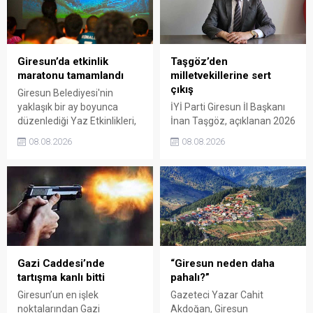
Giresun’da etkinlik
Taşgöz’den
maratonu tamamlandı
milletvekillerine sert
çıkış
Giresun Belediyesi'nin
yaklaşık bir ay boyunca
İYİ Parti Giresun İl Başkanı
düzenlediği Yaz Etkinlikleri,
İnan Taşgöz, açıklanan 2026
binlerce vatandaşı kültür,
yılı fındık alım fiyatı
08.08.2026
08.08.2026
sanat ve eğlenceyle
üzerinden iktidar
buluşturdu. Yoğun ilgi gören
milletvekillerini sert sözlerle
organizasyonun ardından
eleştirdi. Taşgöz, üreticinin
Kadın El Emeği Pazarı'nın
emeğinin karşılığını
süresi de 16 Ağustos'a
alamadığını savunarak,
kadar uzatıldı.
Giresun milletvekillerini
sessiz kalmakla suçladı.
Gazi Caddesi’nde
“Giresun neden daha
tartışma kanlı bitti
pahalı?”
Giresun’un en işlek
Gazeteci Yazar Cahit
noktalarından Gazi
Akdoğan, Giresun