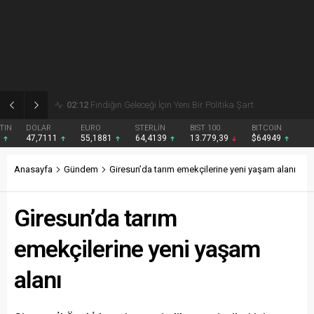
02:09
Giresun’da etkinlik maratonu tamamlandı
DOLAR
EURO
STERLİN
BIST 100
BITCOIN
47,7111
55,1881
64,4139
13.779,39
$64949
Anasayfa
Gündem
Giresun’da tarım emekçilerine yeni yaşam alanı
Giresun’da tarım
emekçilerine yeni yaşam
alanı