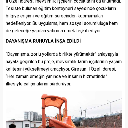
İl Özel İdaresi, mevsimlik işçilerin çocuklarını da unutmadı.
Tesiste bulunan eğitim konteyneri sayesinde çocukların
bilgiye erişimi ve eğitim sürecinden kopmamaları
hedefleniyor. Bu uygulama, hem sosyal sorumluluğa hem
de geleceğe yapılan yatırıma örnek teşkil ediyor.
DAYANIŞMA RUHUYLA İNŞA EDİLDİ
“Dayanışma, zorlu yollarda birlikte yürümektir” anlayışıyla
hayata geçirilen bu proje, mevsimlik tarım işçilerinin yaşam
kalitesini yükseltmeyi amaçlıyor. Giresun İl Özel İdaresi,
“Her zaman emeğin yanında ve insanın hizmetinde”
ilkesiyle çalışmalarını sürdürüyor.