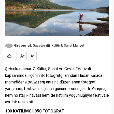
Giresun Işık Gazetesi
Kültür & Sanat
Manşet
A
A
+
-
Şebinkarahisar 7. Kültür, Sanat ve Ceviz Festivali
kapsamında, ilçenin ilk fotoğrafçılarından Hasan Karaca
(namıdiğer
Kör Hasan
) anısına düzenlenen fotoğraf
yarışması, festivalin üçüncü gününde sonuçlandı. Yarışma,
hem nostaljik havası hem de katılım yoğunluğuyla festivale
ayrı bir renk kattı.
100 KATILIMCI, 350 FOTOĞRAF