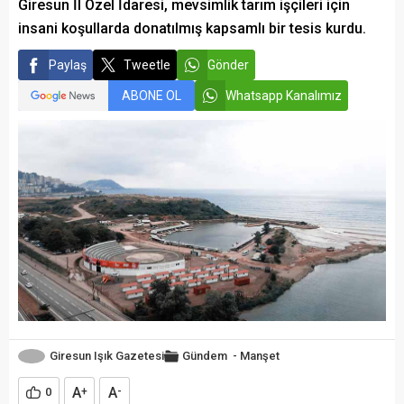
Giresun İl Özel İdaresi, mevsimlik tarım işçileri için
insani koşullarda donatılmış kapsamlı bir tesis kurdu.
Paylaş
Tweetle
Gönder
ABONE OL
Whatsapp Kanalımız
Giresun Işık Gazetesi
Gündem
-
Manşet
A
A
0
+
-