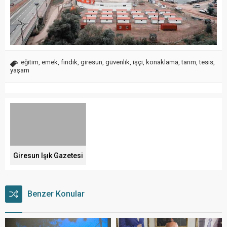
eğitim
,
emek
,
fındık
,
giresun
,
güvenlik
,
işçi
,
konaklama
,
tarım
,
tesis
,
yaşam
Giresun Işık Gazetesi
Benzer Konular