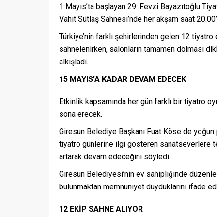
1 Mayıs’ta başlayan 29. Fevzi Bayazıtoğlu Tiyatr
Vahit Sütlaş Sahnesi’nde her akşam saat 20.00’
Türkiye’nin farklı şehirlerinden gelen 12 tiyatro e
sahnelenirken, salonların tamamen dolması dikk
alkışladı.
15 MAYIS’A KADAR DEVAM EDECEK
Etkinlik kapsamında her gün farklı bir tiyatro
sona erecek.
Giresun Belediye Başkanı Fuat Köse de yoğun pr
tiyatro günlerine ilgi gösteren sanatseverlere te
artarak devam edeceğini söyledi.
Giresun Belediyesi’nin ev sahipliğinde düzenlen
bulunmaktan memnuniyet duyduklarını ifade eder
12 EKİP SAHNE ALIYOR