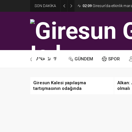
SON DAKİKA
02:09
Giresun’da etkinlik ma
ANA SAYFA
GÜNDEM
SPOR
Giresun Kalesi yapılaşma
Alkan:
tartışmasının odağında
olmalı