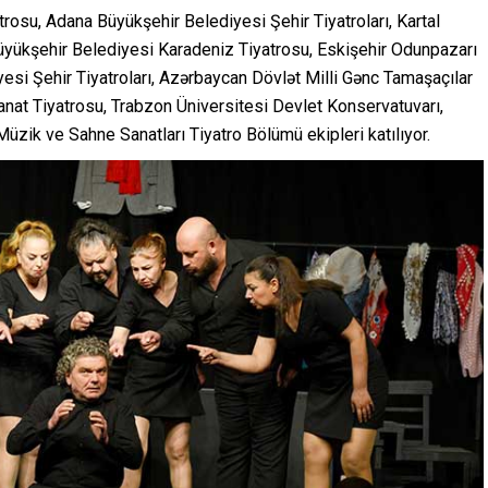
trosu, Adana Büyükşehir Belediyesi Şehir Tiyatroları, Kartal
üyükşehir Belediyesi Karadeniz Tiyatrosu, Eskişehir Odunpazarı
esi Şehir Tiyatroları, Azərbaycan Dövlət Milli Gənc Tamaşaçılar
anat Tiyatrosu, Trabzon Üniversitesi Devlet Konservatuvarı,
üzik ve Sahne Sanatları Tiyatro Bölümü ekipleri katılıyor.