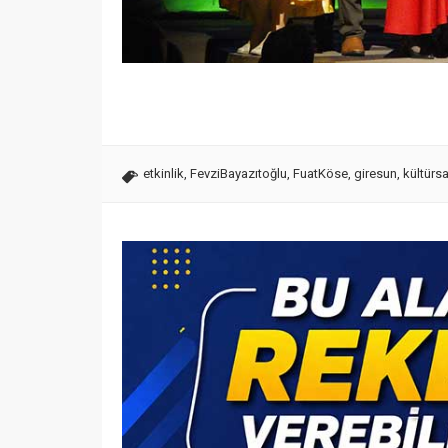
etkinlik
,
FevziBayazıtoğlu
,
FuatKöse
,
giresun
,
kültürs