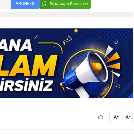
ABONE OL
Whatsapp Kanalımız
A
A
+
-