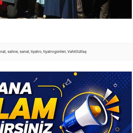
anat
,
sahne
,
sanat
,
tiyatro
,
tiyatrogünleri
,
VahitSütlaş