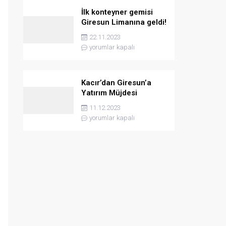
İlk konteyner gemisi
Giresun Limanına geldi!
22.11.2023
yorumlar kapalı
Kacır’dan Giresun’a
Yatırım Müjdesi
11.12.2023
yorumlar kapalı