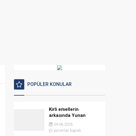
POPÜLER KONULAR
Kirli emellerin
arkasında Yunan
istihbaratı var
09.06.2025
yorumlar kapalı