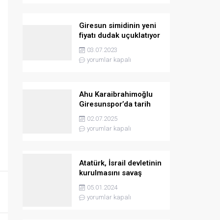
Giresun simidinin yeni
fiyatı dudak uçuklatıyor
03.07.2023
yorumlar kapalı
Ahu Karaibrahimoğlu
Giresunspor’da tarih
yazmaya hazırlanıyor
02.07.2025
yorumlar kapalı
Atatürk, İsrail devletinin
kurulmasını savaş
sebebi olarak ilân
05.01.2024
etmişti
yorumlar kapalı