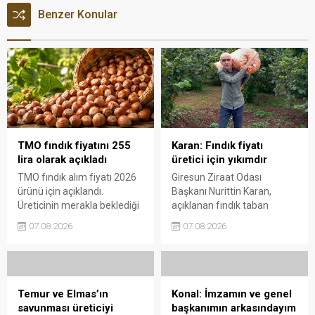
Benzer Konular
TMO fındık fiyatını 255
Karan: Fındık fiyatı
lira olarak açıkladı
üretici için yıkımdır
TMO fındık alım fiyatı 2026
Giresun Ziraat Odası
ürünü için açıklandı.
Başkanı Nurittin Karan,
Üreticinin merakla beklediği
açıklanan fındık taban
rakamlar belli olurken,
fiyatının beklentilerin ve
07.08.2026
07.08.2026
yüksek randımanlı ürüne
üretim maliyetlerinin
ilave ödeme yapılacağı
gerisinde kaldığını belirterek,
duyuruldu.
kararın üreticide büyük
hayal kırıklığı yarattığını
söyledi.
Temur ve Elmas’ın
Konal: İmzamın ve genel
savunması üreticiyi
başkanımın arkasındayım