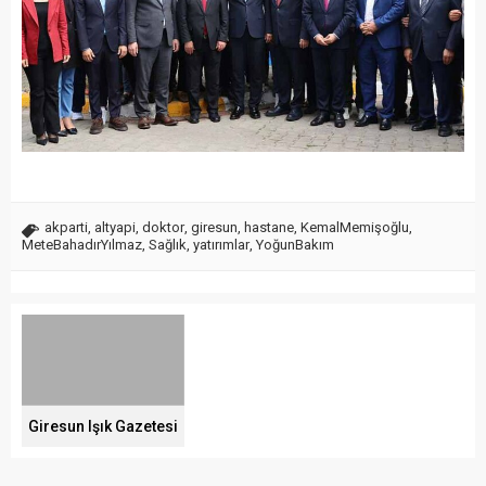
akparti
,
altyapi
,
doktor
,
giresun
,
hastane
,
KemalMemişoğlu
,
MeteBahadırYılmaz
,
Sağlık
,
yatırımlar
,
YoğunBakım
Giresun Işık Gazetesi