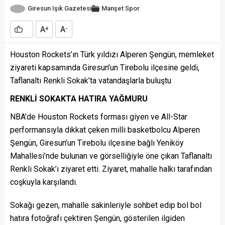
Giresun Işık Gazetesi
Manşet
Spor
A
A
+
-
Houston Rockets’ın Türk yıldızı Alperen Şengün, memleket
ziyareti kapsamında Giresun’un Tirebolu ilçesine geldi,
Taflanaltı Renkli Sokak’ta vatandaşlarla buluştu
RENKLİ SOKAKTA HATIRA YAĞMURU
NBA’de Houston Rockets forması giyen ve All-Star
performansıyla dikkat çeken milli basketbolcu Alperen
Şengün, Giresun’un Tirebolu ilçesine bağlı Yeniköy
Mahallesi’nde bulunan ve görselliğiyle öne çıkan Taflanaltı
Renkli Sokak’ı ziyaret etti. Ziyaret, mahalle halkı tarafından
coşkuyla karşılandı.
Sokağı gezen, mahalle sakinleriyle sohbet edip bol bol
hatıra fotoğrafı çektiren Şengün, gösterilen ilgiden