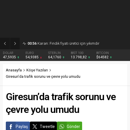
00:56
Karan: Fındık fiyatı üretici için yıkımdır
DOLAR
EURO
STERLİN
BIST 100
BITCOIN
47,5935
54,9385
64,1760
13.798,82
$64582
Anasayfa
Köşe Yazıları
Giresun’da trafik sorunu ve çevre yolu umudu
Giresun’da trafik sorunu ve
çevre yolu umudu
Paylaş
Tweetle
Gönder