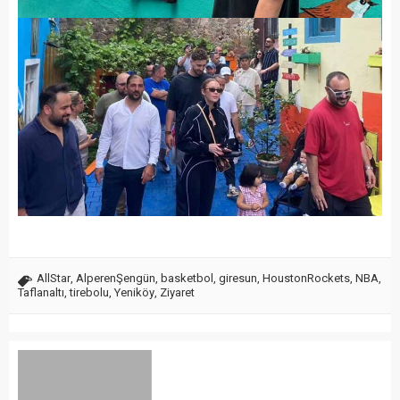
AllStar
,
AlperenŞengün
,
basketbol
,
giresun
,
HoustonRockets
,
NBA
,
Taflanaltı
,
tirebolu
,
Yeniköy
,
Ziyaret