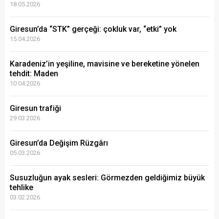
18.05.2026
Giresun’da “STK” gerçeği: çokluk var, “etki” yok
15.04.2026
Karadeniz’in yeşiline, mavisine ve bereketine yönelen
tehdit: Maden
10.04.2026
Giresun trafiği
29.03.2026
Giresun’da Değişim Rüzgârı
05.03.2026
Susuzluğun ayak sesleri: Görmezden geldiğimiz büyük
tehlike
03.02.2026