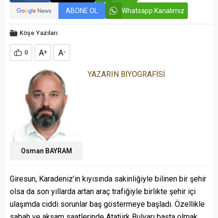
ABONE OL
Whatsapp Kanalımız
Köşe Yazıları
A
A
0
+
-
YAZARIN BİYOGRAFİSİ
Osman BAYRAM
Giresun, Karadeniz’in kıyısında sakinliğiyle bilinen bir şehir
olsa da son yıllarda artan araç trafiğiyle birlikte şehir içi
ulaşımda ciddi sorunlar baş göstermeye başladı. Özellikle
sabah ve akşam saatlerinde Atatürk Bulvarı başta olmak