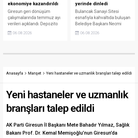
ekonomiye kazandırıldı
yerinde dinledi
Giresun geri dönüşüm
Bulancak Sanayi Sitesi
çalışmalarında temmuz ayı
esnafıyla kahvaltıda buluşan
verileri açıklandı. Depozito
Belediye Başkanı Necmi
Olan Ambalajlar
Sıbıç, bölgede yapılması
06.08.2026
06.08.2026
uygulamasına destek veren
planlanan çalışmaları
vatandaşlar, yüz binlerce
değerlendirdi. Sanayi esnafı
ambalajın çöpe gitmesini
da yaşadığı sorunları ve
önledi.
beklentilerini doğrudan
Başkan Sıbıç’a aktardı.
Anasayfa
Manşet
Yeni hastaneler ve uzmanlık branşları talep edildi
Yeni hastaneler ve uzmanlık
branşları talep edildi
AK Parti Giresun İl Başkanı Mete Bahadır Yılmaz, Sağlık
Bakanı Prof. Dr. Kemal Memişoğlu’nun Giresun’da