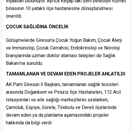
inşaatları bulunuyor. Ayrıca Keşap’taki yeni belediye hizmet
binasının 10 yataklı ilçe hastanesine dönüştürülmesi
önerildi.
ÇOCUK SAĞLIĞINA ÖNCELİK
Görüşmelerde Giresun’a Çocuk Yoğun Bakım, Çocuk Alerji
ve İmmünoloji, Çocuk Cerrahisi, Endokrinoloji ve Nöroloji
branşlarında uzman doktor ataması talepleri de Sağlık
Bakanı’na sunuldu.
TAMAMLANAN VE DEVAM EDEN PROJELER ANLATILDI
AK Parti Giresun İl Başkanı, tamamlanan sağlık tesisleri
arasında Doğankent ve Piraziz İlçe Hastaneleri, 112 Acil
İstasyonları ve aile sağlığı merkezlerini sıralarken;
Çamoluk, Espiye, Görele, Tirebolu ve Dereli ilçelerinde
devam eden ya da planlama aşamasındaki projeler
hakkında da bilgi verdi.