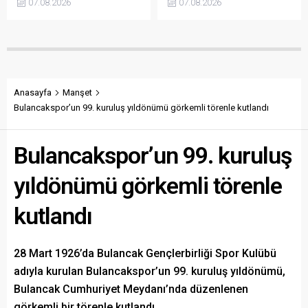
07.08.2026
07.08.2026
karşılamadığını söyledi.
tesisleşmeden kurumsal
Torun, fiyatın yeniden
yapılanmaya kadar birçok
belirlenmesini isterken,
alanda önemli adımlar
“Üreticinin alın terini yabancı
attıklarını belirterek iş
kartellere teslim etmeyin”
insanlarını, esnafı, sivil
çağrısında bulundu.
toplum kuruluşlarını ve
taraftarları kulübe destek
Anasayfa
Manşet
olmaya çağırdı.
Bulancakspor’un 99. kuruluş yıldönümü görkemli törenle kutlandı
Bulancakspor’un 99. kuruluş
yıldönümü görkemli törenle
kutlandı
28 Mart 1926’da Bulancak Gençlerbirliği Spor Kulübü
adıyla kurulan Bulancakspor’un 99. kuruluş yıldönümü,
Bulancak Cumhuriyet Meydanı’nda düzenlenen
görkemli bir törenle kutlandı.