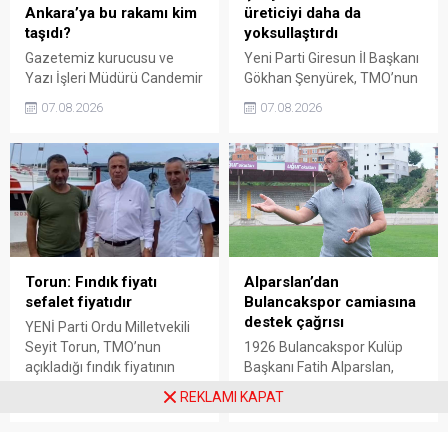
Ankara’ya bu rakamı kim
üreticiyi daha da
taşıdı?
yoksullaştırdı
Gazetemiz kurucusu ve
Yeni Parti Giresun İl Başkanı
Yazı İşleri Müdürü Candemir
Gökhan Şenyürek, TMO’nun
Sarı, fındık fiyatı
Giresun kalite fındık için
07.08.2026
07.08.2026
tartışmalarını köşesine
açıkladığı 255 liralık fiyatı
taşıdı. Üretim maliyetinin
“sefalet fiyatı” olarak
300 liraya ulaştığı bir
nitelendirdi. Artışın yıllık
dönemde Ankara’ya 240
enflasyonun altında kaldığını
liralık fiyat teklifi
belirten Şenyürek, kararın
götürüldüğü iddiasını
üreticiyi değil tekelleri
gündeme getiren Sarı,
koruduğunu savundu.
Giresun milletvekillerini açık
ve net bir cevap vermeye
Torun: Fındık fiyatı
Alparslan’dan
çağırdı.
sefalet fiyatıdır
Bulancakspor camiasına
destek çağrısı
YENİ Parti Ordu Milletvekili
Seyit Torun, TMO’nun
1926 Bulancakspor Kulüp
açıkladığı fındık fiyatının
Başkanı Fatih Alparslan,
üreticinin maliyetlerini
transferden altyapıya,
REKLAMI KAPAT
07.08.2026
07.08.2026
karşılamadığını söyledi.
tesisleşmeden kurumsal
Torun, fiyatın yeniden
yapılanmaya kadar birçok
belirlenmesini isterken,
alanda önemli adımlar