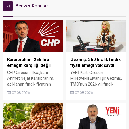
Benzer Konular
Karaibrahim: 255 lira
Gezmiş: 250 liralık fındık
emeğin karşılığı değil
fiyatı emeği yok saydı
CHP Giresun İl Başkanı
YENİ Parti Giresun
Ahmet Nejat Karaibrahim,
Milletvekili Elvan Işık Gezmiş,
açıklanan fındık fiyatının
TMO’nun 2026 yılı fındık
artan üretim maliyetleri
fiyatına sert tepki gösterdi.
07.08.2026
07.08.2026
karşısında yetersiz kaldığını
Açıklanan rakamın üreticinin
belirterek, üreticinin
artan maliyetlerini
emeğinin korunmasını
karşılamadığını belirten
istedi. Karaibrahim,
Gezmiş, “Üreticiyi yok
sürdürülebilir üretim için
sayanı, günü geldiğinde
fiyat politikasının yeniden
üretici de yok sayacaktır”