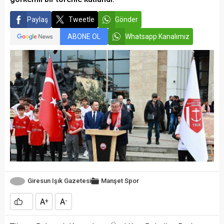
Paylaş
Tweetle
Gönder
ABONE OL
Whatsapp Kanalımız
Giresun Işık Gazetesi
Manşet
Spor
A
A
+
-