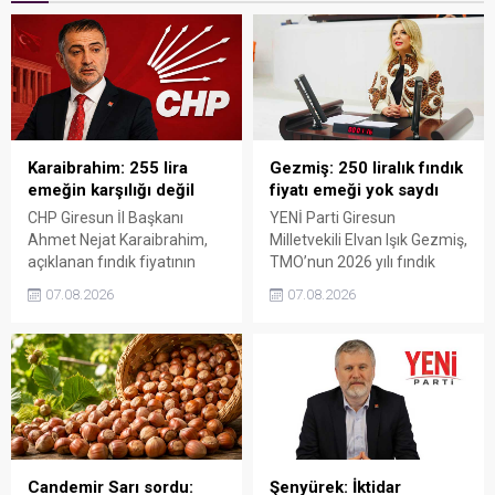
Karaibrahim: 255 lira
Gezmiş: 250 liralık fındık
emeğin karşılığı değil
fiyatı emeği yok saydı
CHP Giresun İl Başkanı
YENİ Parti Giresun
Ahmet Nejat Karaibrahim,
Milletvekili Elvan Işık Gezmiş,
açıklanan fındık fiyatının
TMO’nun 2026 yılı fındık
artan üretim maliyetleri
fiyatına sert tepki gösterdi.
07.08.2026
07.08.2026
karşısında yetersiz kaldığını
Açıklanan rakamın üreticinin
belirterek, üreticinin
artan maliyetlerini
emeğinin korunmasını
karşılamadığını belirten
istedi. Karaibrahim,
Gezmiş, “Üreticiyi yok
sürdürülebilir üretim için
sayanı, günü geldiğinde
fiyat politikasının yeniden
üretici de yok sayacaktır”
değerlendirilmesi gerektiğini
dedi.
söyledi.
Candemir Sarı sordu:
Şenyürek: İktidar