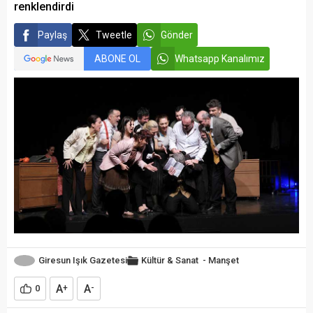
renklendirdi
Paylaş
Tweetle
Gönder
ABONE OL
Whatsapp Kanalımız
Giresun Işık Gazetesi
Kültür & Sanat
-
Manşet
A
A
0
+
-