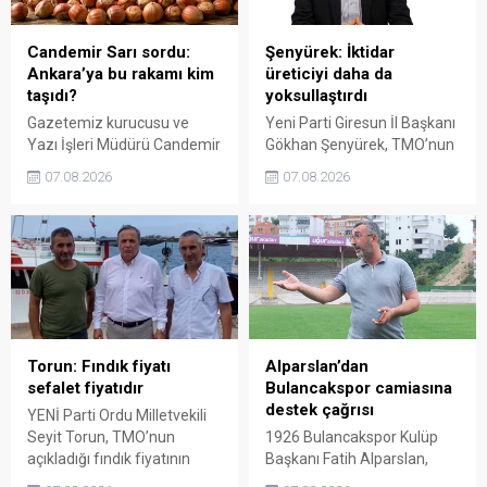
değerlendirilmesi gerektiğini
dedi.
söyledi.
Candemir Sarı sordu:
Şenyürek: İktidar
Ankara’ya bu rakamı kim
üreticiyi daha da
taşıdı?
yoksullaştırdı
Gazetemiz kurucusu ve
Yeni Parti Giresun İl Başkanı
Yazı İşleri Müdürü Candemir
Gökhan Şenyürek, TMO’nun
Sarı, fındık fiyatı
Giresun kalite fındık için
07.08.2026
07.08.2026
tartışmalarını köşesine
açıkladığı 255 liralık fiyatı
taşıdı. Üretim maliyetinin
“sefalet fiyatı” olarak
300 liraya ulaştığı bir
nitelendirdi. Artışın yıllık
dönemde Ankara’ya 240
enflasyonun altında kaldığını
liralık fiyat teklifi
belirten Şenyürek, kararın
götürüldüğü iddiasını
üreticiyi değil tekelleri
gündeme getiren Sarı,
koruduğunu savundu.
Giresun milletvekillerini açık
ve net bir cevap vermeye
Torun: Fındık fiyatı
Alparslan’dan
çağırdı.
sefalet fiyatıdır
Bulancakspor camiasına
destek çağrısı
YENİ Parti Ordu Milletvekili
Seyit Torun, TMO’nun
1926 Bulancakspor Kulüp
açıkladığı fındık fiyatının
Başkanı Fatih Alparslan,
üreticinin maliyetlerini
transferden altyapıya,