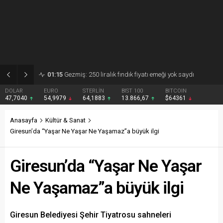
01:15
Gezmiş: 250 liralık fındık fiyatı emeği yok saydı
DOLAR
EURO
STERLİN
BIST 100
BITCOIN
47,7040
54,9979
64,1883
13.866,67
$64361
Anasayfa
Kültür & Sanat
Giresun’da “Yaşar Ne Yaşar Ne Yaşamaz”a büyük ilgi
Giresun’da “Yaşar Ne Yaşar
Ne Yaşamaz”a büyük ilgi
Giresun Belediyesi Şehir Tiyatrosu sahneleri