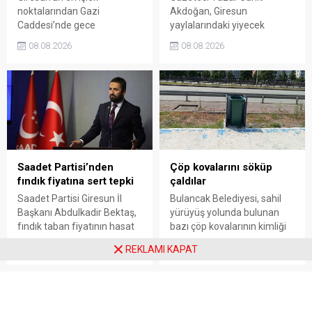
noktalarından Gazi
Akdoğan, Giresun
Caddesi’nde gece
yaylalarındaki yiyecek
saatlerinde çıkan silahlı
fiyatlarının çevre illere göre
08.08.2026
08.08.2026
kavgada A.E. ayağından
belirgin biçimde yüksek
vuruldu. Olay sonrası
olduğunu savunarak Giresun
bölgede kısa süreli panik
Valiliği, Tarım ve Orman İl
yaşanırken polis geniş çaplı
Müdürlüğü ile ilgili kurumları
soruşturma başlattı.
denetime çağırdı. Akdoğan,
yüzde 50’ye ulaşan fiyat
farklarının araştırılması
gerektiğini söyledi.
Saadet Partisi’nden
Çöp kovalarını söküp
fındık fiyatına sert tepki
çaldılar
Saadet Partisi Giresun İl
Bulancak Belediyesi, sahil
Başkanı Abdulkadir Bektaş,
yürüyüş yolunda bulunan
fındık taban fiyatının hasat
bazı çöp kovalarının kimliği
başlamasına rağmen
belirsiz kişi ya da kişilerce
08.08.2026
08.08.2026
REKLAMI KAPAT
açıklanmamasına tepki
sökülerek çalındığını açıkladı.
gösterdi. Bektaş,
Belediye, kamu malına zarar
maliyetlerin katlandığını
verenlerin tespiti için
belirterek üreticiyi memnun
vatandaşlardan ihbar
edecek taban fiyatın en az
desteği istedi.