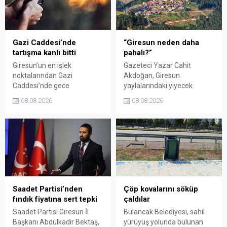
süresi de 16 Ağustos'a
alamadığını savunarak,
kadar uzatıldı.
Giresun milletvekillerini
sessiz kalmakla suçladı.
Gazi Caddesi’nde
“Giresun neden daha
tartışma kanlı bitti
pahalı?”
Giresun’un en işlek
Gazeteci Yazar Cahit
noktalarından Gazi
Akdoğan, Giresun
Caddesi’nde gece
yaylalarındaki yiyecek
saatlerinde çıkan silahlı
fiyatlarının çevre illere göre
08.08.2026
08.08.2026
kavgada A.E. ayağından
belirgin biçimde yüksek
vuruldu. Olay sonrası
olduğunu savunarak Giresun
bölgede kısa süreli panik
Valiliği, Tarım ve Orman İl
yaşanırken polis geniş çaplı
Müdürlüğü ile ilgili kurumları
soruşturma başlattı.
denetime çağırdı. Akdoğan,
yüzde 50’ye ulaşan fiyat
farklarının araştırılması
gerektiğini söyledi.
Saadet Partisi’nden
Çöp kovalarını söküp
fındık fiyatına sert tepki
çaldılar
Saadet Partisi Giresun İl
Bulancak Belediyesi, sahil
Başkanı Abdulkadir Bektaş,
yürüyüş yolunda bulunan