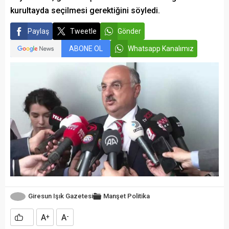
kurultayda seçilmesi gerektiğini söyledi.
Paylaş
Tweetle
Gönder
ABONE OL
Whatsapp Kanalımız
Giresun Işık Gazetesi
Manşet
Politika
A
A
+
-