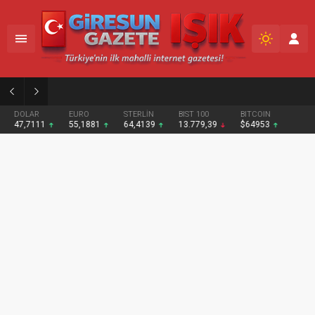
02:09
Giresun’da etkinlik maratonu tamamlandı
DOLAR
EURO
STERLİN
BIST 100
BITCOIN
47,7111
55,1881
64,4139
13.779,39
$64953