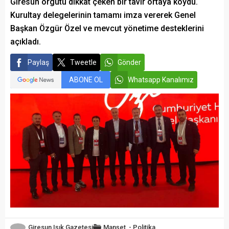
Giresun örgütü dikkat çeken bir tavır ortaya koydu.
Kurultay delegelerinin tamamı imza vererek Genel
Başkan Özgür Özel ve mevcut yönetime desteklerini
açıkladı.
Paylaş
Tweetle
Gönder
ABONE OL
Whatsapp Kanalımız
Giresun Işık Gazetesi
Manşet
-
Politika