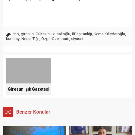
chp
,
giresun
,
GültekinUzunalioğlu
,
İlBaşkanlığı
,
KemalKılıçdaroğlu
,
kurultay
,
NecatiTığlı
,
ÖzgürÖzel
,
parti
,
siyaset
Giresun Işık Gazetesi
Benzer Konular