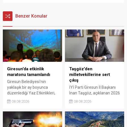
Benzer Konular
Giresun’da etkinlik
Taşgöz’den
maratonu tamamlandı
milletvekillerine sert
çıkış
Giresun Belediyesi'nin
yaklaşık bir ay boyunca
İYİ Parti Giresun İl Başkanı
düzenlediği Yaz Etkinlikleri,
İnan Taşgöz, açıklanan 2026
binlerce vatandaşı kültür,
yılı fındık alım fiyatı
08.08.2026
08.08.2026
sanat ve eğlenceyle
üzerinden iktidar
buluşturdu. Yoğun ilgi gören
milletvekillerini sert sözlerle
organizasyonun ardından
eleştirdi. Taşgöz, üreticinin
Kadın El Emeği Pazarı'nın
emeğinin karşılığını