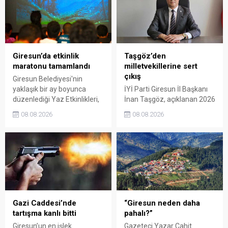
Giresun’da etkinlik
Taşgöz’den
maratonu tamamlandı
milletvekillerine sert
çıkış
Giresun Belediyesi'nin
yaklaşık bir ay boyunca
İYİ Parti Giresun İl Başkanı
düzenlediği Yaz Etkinlikleri,
İnan Taşgöz, açıklanan 2026
binlerce vatandaşı kültür,
yılı fındık alım fiyatı
08.08.2026
08.08.2026
sanat ve eğlenceyle
üzerinden iktidar
buluşturdu. Yoğun ilgi gören
milletvekillerini sert sözlerle
organizasyonun ardından
eleştirdi. Taşgöz, üreticinin
Kadın El Emeği Pazarı'nın
emeğinin karşılığını
süresi de 16 Ağustos'a
alamadığını savunarak,
kadar uzatıldı.
Giresun milletvekillerini
sessiz kalmakla suçladı.
Gazi Caddesi’nde
“Giresun neden daha
tartışma kanlı bitti
pahalı?”
Giresun’un en işlek
Gazeteci Yazar Cahit