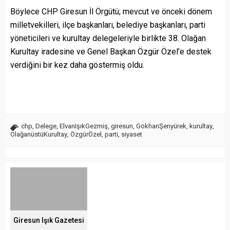
Böylece CHP Giresun İl Örgütü; mevcut ve önceki dönem
milletvekilleri, ilçe başkanları, belediye başkanları, parti
yöneticileri ve kurultay delegeleriyle birlikte 38. Olağan
Kurultay iradesine ve Genel Başkan Özgür Özel’e destek
verdiğini bir kez daha göstermiş oldu.
chp
,
Delege
,
ElvanIşıkGezmiş
,
giresun
,
GökhanŞenyürek
,
kurultay
,
OlağanüstüKurultay
,
ÖzgürÖzel
,
parti
,
siyaset
Giresun Işık Gazetesi