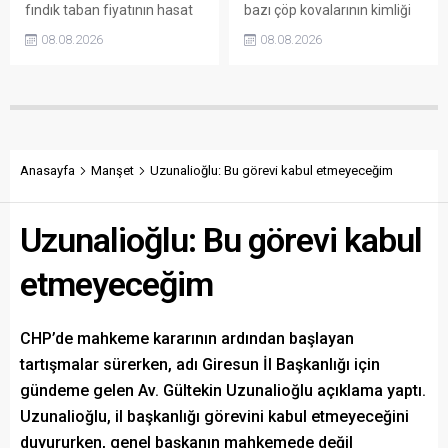
fındık taban fiyatının hasat
bazı çöp kovalarının kimliği
başlamasına rağmen
belirsiz kişi ya da kişilerce
08.08.2026
08.08.2026
açıklanmamasına tepki
sökülerek çalındığını açıkladı.
gösterdi. Bektaş,
Belediye, kamu malına zarar
maliyetlerin katlandığını
verenlerin tespiti için
belirterek üreticiyi memnun
vatandaşlardan ihbar
edecek taban fiyatın en az
desteği istedi.
350 lira olması gerektiğini
savundu.
Anasayfa
Manşet
Uzunalioğlu: Bu görevi kabul etmeyeceğim
Uzunalioğlu: Bu görevi kabul
etmeyeceğim
CHP’de mahkeme kararının ardından başlayan
tartışmalar sürerken, adı Giresun İl Başkanlığı için
gündeme gelen Av. Gültekin Uzunalioğlu açıklama yaptı.
Uzunalioğlu, il başkanlığı görevini kabul etmeyeceğini
duyururken, genel başkanın mahkemede değil