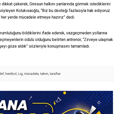
 dikkat çekerek, Giresun halkını yanlarında görmek istediklerini
 söyleyen Kolukısaoğlu, “Biz bu desteği fazlasıyla hak ediyoruz.
 her yerde mücadele etmeye hazırız” dedi.
orumluluğunu bildiklerini ifade ederek, vazgeçmeden yollarına
geçmeyenlerin ödülü olduğunu belirten antrenör, “Zirveye ulaşmak
şeyi göze aldık” sözleriyle konuşmasını tamamladı.
def
,
hentbol
,
Lig
,
mücadele
,
takım
,
taraftar