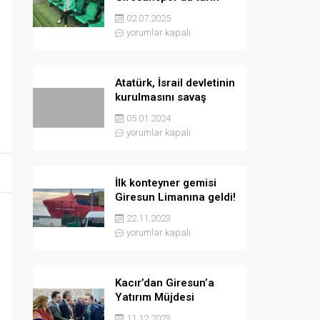
yazmaya hazırlanıyor
02.07.2025
yorumlar kapalı
Atatürk, İsrail devletinin
kurulmasını savaş
sebebi olarak ilân
05.01.2024
etmişti
yorumlar kapalı
İlk konteyner gemisi
Giresun Limanına geldi!
22.11.2023
yorumlar kapalı
Kacır’dan Giresun’a
Yatırım Müjdesi
11.12.2023