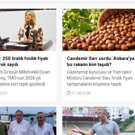
250 liralık fındık fiyatı
Candemir Sarı sordu: Ankara’ya
ok saydı
bu rakamı kim taşıdı?
i Giresun Milletvekili Elvan
Gazetemiz kurucusu ve Yazı İşleri
miş, TMO’nun 2026 yılı
Müdürü Candemir Sarı, fındık fiyatı
yatına sert tepki gösterdi.
tartışmalarını köşesine taşıdı.
n rakamın üreticinin artan
Üretim maliyetinin 300 liraya
2026
07.08.2026
rini karşılamadığını belirten
ulaştığı bir dönemde Ankara’ya 240
“Üreticiyi yok sayanı, günü
liralık fiyat teklifi götürüldüğü
de üretici de yok sayacaktır”
iddiasını gündeme getiren Sarı,
Giresun milletvekillerini açık ve net
bir cevap vermeye çağırdı.