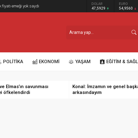
GRAM ALTIN
DOLAR
EURO
k fiyatı emeği yok saydı
6.493,17
47,5929
54,9560
POLİTİKA
EKONOMİ
YAŞAM
EĞİTİM & SAĞL
ve Elmas’ın savunması
Konal: İmzamın ve genel başk
yi öfkelendirdi
arkasındayım