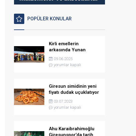
POPÜLER KONULAR
Kirli emellerin
arkasında Yunan
istihbaratı var
09.06.2025
yorumlar kapalı
Giresun simidinin yeni
fiyatı dudak uçuklatıyor
03.07.2023
yorumlar kapalı
Ahu Karaibrahimoğlu
Giresunspor’da tarih