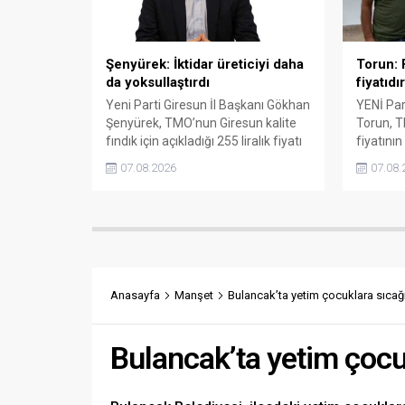
Şenyürek: İktidar üreticiyi daha
Torun: F
da yoksullaştırdı
fiyatıdır
Yeni Parti Giresun İl Başkanı Gökhan
YENİ Part
Şenyürek, TMO’nun Giresun kalite
Torun, T
fındık için açıkladığı 255 liralık fiyatı
fiyatının
“sefalet fiyatı” olarak nitelendirdi.
karşılam
07.08.2026
07.08.
Artışın yıllık enflasyonun altında
fiyatın 
kaldığını belirten Şenyürek, kararın
isterken,
üreticiyi değil tekelleri koruduğunu
yabancı 
savundu.
çağrısın
Anasayfa
Manşet
Bulancak’ta yetim çocuklara sıcağ
Bulancak’ta yetim çocu