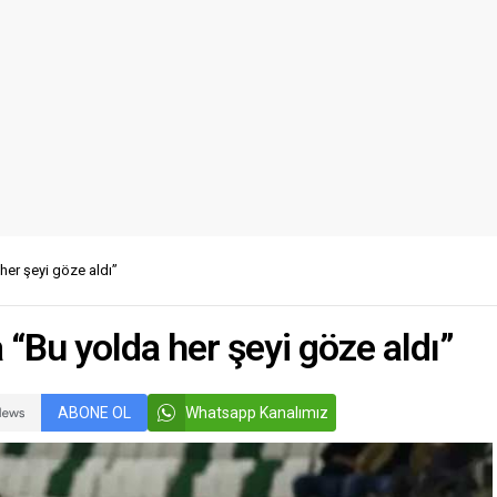
er şeyi göze aldı”
“Bu yolda her şeyi göze aldı”
ABONE OL
Whatsapp Kanalımız