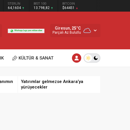
STERLİN
BIST 100
BITCOIN
64,1604
13.798,82
$64451
Giresun,
25
°C
Parçalı Az Bulutlu
IK
KÜLTÜR & SANAT
anımın
Yatırımlar gelmezse Ankara’ya
yürüyecekler