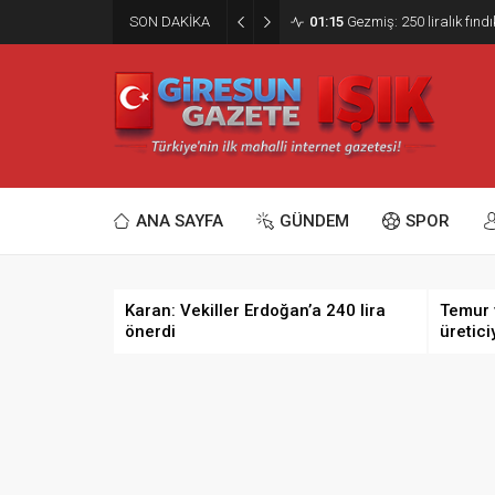
SON DAKİKA
01:15
Gezmiş: 250 liralık fındı
ANA SAYFA
GÜNDEM
SPOR
Karan: Vekiller Erdoğan’a 240 lira
Temur 
önerdi
üretici