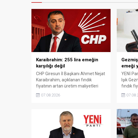
Karaibrahim: 255 lira emeğin
Gezmiş: 
karşılığı değil
emeği y
CHP Giresun İl Başkanı Ahmet Nejat
YENİ Part
Karaibrahim, açıklanan fındık
Işık Gez
fiyatının artan üretim maliyetleri
fındık fi
karşısında yetersiz kaldığını
Açıklana
07.08.2026
07.08.
belirterek, üreticinin emeğinin
maliyetle
korunmasını istedi. Karaibrahim,
Gezmiş, 
sürdürülebilir üretim için fiyat
geldiğin
politikasının yeniden
dedi.
değerlendirilmesi gerektiğini
söyledi.