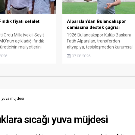
ındık fiyatı sefalet
Alparslan’dan Bulancakspor
camiasına destek çağrısı
i Ordu Milletvekili Seyit
1926 Bulancakspor Kulüp Başkanı
MO’nun açıkladığı fındık
Fatih Alparslan, transferden
 üreticinin maliyetlerini
altyapıya, tesisleşmeden kurumsal
adığını söyledi. Torun,
yapılanmaya kadar birçok alanda
2026
07.08.2026
yeniden belirlenmesini
önemli adımlar attıklarını belirterek
 “Üreticinin alın terini
iş insanlarını, esnafı, sivil toplum
kartellere teslim etmeyin”
kuruluşlarını ve taraftarları kulübe
da bulundu.
destek olmaya çağırdı.
ı yuva müjdesi
klara sıcağı yuva müjdesi