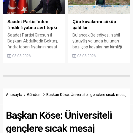
yüzde 50’ye ulaşan fiyat
farklarının araştırılması
gerektiğini söyledi.
Saadet Partisi’nden
Çöp kovalarını söküp
fındık fiyatına sert tepki
çaldılar
Saadet Partisi Giresun İl
Bulancak Belediyesi, sahil
Başkanı Abdulkadir Bektaş,
yürüyüş yolunda bulunan
fındık taban fiyatının hasat
bazı çöp kovalarının kimliği
başlamasına rağmen
belirsiz kişi ya da kişilerce
08.08.2026
08.08.2026
açıklanmamasına tepki
sökülerek çalındığını açıkladı.
gösterdi. Bektaş,
Belediye, kamu malına zarar
maliyetlerin katlandığını
verenlerin tespiti için
belirterek üreticiyi memnun
vatandaşlardan ihbar
edecek taban fiyatın en az
desteği istedi.
350 lira olması gerektiğini
savundu.
Anasayfa
Gündem
Başkan Köse: Üniversiteli gençlere sıcak mesaj
Başkan Köse: Üniversiteli
gençlere sıcak mesaj