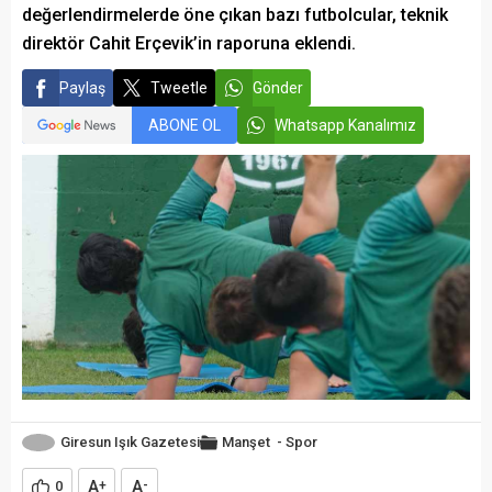
değerlendirmelerde öne çıkan bazı futbolcular, teknik
direktör Cahit Erçevik’in raporuna eklendi.
Paylaş
Tweetle
Gönder
ABONE OL
Whatsapp Kanalımız
Giresun Işık Gazetesi
Manşet
-
Spor
A
A
0
+
-