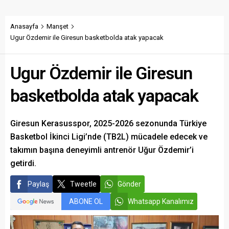
edecek taban fiyatın en az
desteği istedi.
350 lira olması gerektiğini
savundu.
Anasayfa
Manşet
Ugur Özdemir ile Giresun basketbolda atak yapacak
Ugur Özdemir ile Giresun
basketbolda atak yapacak
Giresun Kerasusspor, 2025-2026 sezonunda Türkiye
Basketbol İkinci Ligi’nde (TB2L) mücadele edecek ve
takımın başına deneyimli antrenör Uğur Özdemir’i
getirdi.
Paylaş
Tweetle
Gönder
ABONE OL
Whatsapp Kanalımız