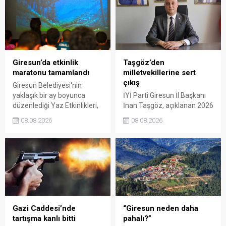
Giresun’da etkinlik
Taşgöz’den
maratonu tamamlandı
milletvekillerine sert
çıkış
Giresun Belediyesi'nin
yaklaşık bir ay boyunca
İYİ Parti Giresun İl Başkanı
düzenlediği Yaz Etkinlikleri,
İnan Taşgöz, açıklanan 2026
binlerce vatandaşı kültür,
yılı fındık alım fiyatı
08.08.2026
08.08.2026
sanat ve eğlenceyle
üzerinden iktidar
buluşturdu. Yoğun ilgi gören
milletvekillerini sert sözlerle
organizasyonun ardından
eleştirdi. Taşgöz, üreticinin
Kadın El Emeği Pazarı'nın
emeğinin karşılığını
süresi de 16 Ağustos'a
alamadığını savunarak,
kadar uzatıldı.
Giresun milletvekillerini
sessiz kalmakla suçladı.
Gazi Caddesi’nde
“Giresun neden daha
tartışma kanlı bitti
pahalı?”