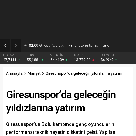
02:09
Giresun’da etkinlik maratonu tamamlandı
DOLAR
EURO
STERLİN
BIST 100
BITCOIN
47,7111
55,1881
64,4139
13.779,39
$64949
Anasayfa
Manşet
Giresunspor’da geleceğin yıldızlarına yatırım
Giresunspor’da geleceğin
yıldızlarına yatırım
Giresunspor’un Bolu kampında genç oyuncuların
performansı teknik heyetin dikkatini çekti. Yapılan