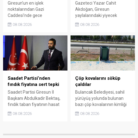
Giresun’un en işlek
Gazeteci Yazar Cahit
noktalarından Gazi
Akdoğan, Giresun
Caddesi’nde gece
yaylalarındaki yiyecek
saatlerinde çıkan silahlı
fiyatlarının çevre illere göre
08.08.2026
08.08.2026
kavgada A.E. ayağından
belirgin biçimde yüksek
vuruldu. Olay sonrası
olduğunu savunarak Giresun
bölgede kısa süreli panik
Valiliği, Tarım ve Orman İl
yaşanırken polis geniş çaplı
Müdürlüğü ile ilgili kurumları
soruşturma başlattı.
denetime çağırdı. Akdoğan,
yüzde 50’ye ulaşan fiyat
farklarının araştırılması
gerektiğini söyledi.
Saadet Partisi’nden
Çöp kovalarını söküp
fındık fiyatına sert tepki
çaldılar
Saadet Partisi Giresun İl
Bulancak Belediyesi, sahil
Başkanı Abdulkadir Bektaş,
yürüyüş yolunda bulunan
fındık taban fiyatının hasat
bazı çöp kovalarının kimliği
başlamasına rağmen
belirsiz kişi ya da kişilerce
08.08.2026
08.08.2026
açıklanmamasına tepki
sökülerek çalındığını açıkladı.
gösterdi. Bektaş,
Belediye, kamu malına zarar
maliyetlerin katlandığını
verenlerin tespiti için
belirterek üreticiyi memnun
vatandaşlardan ihbar