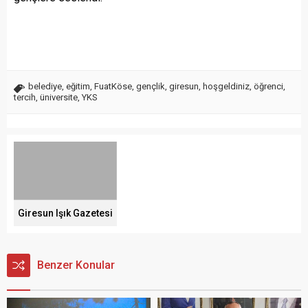
belediye
,
eğitim
,
FuatKöse
,
gençlik
,
giresun
,
hoşgeldiniz
,
öğrenci
,
tercih
,
üniversite
,
YKS
Giresun Işık Gazetesi
Benzer Konular