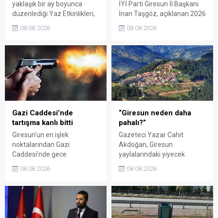
yaklaşık bir ay boyunca
İYİ Parti Giresun İl Başkanı
düzenlediği Yaz Etkinlikleri,
İnan Taşgöz, açıklanan 2026
binlerce vatandaşı kültür,
yılı fındık alım fiyatı
08.08.2026
08.08.2026
sanat ve eğlenceyle
üzerinden iktidar
buluşturdu. Yoğun ilgi gören
milletvekillerini sert sözlerle
organizasyonun ardından
eleştirdi. Taşgöz, üreticinin
Kadın El Emeği Pazarı'nın
emeğinin karşılığını
süresi de 16 Ağustos'a
alamadığını savunarak,
kadar uzatıldı.
Giresun milletvekillerini
sessiz kalmakla suçladı.
Gazi Caddesi’nde
“Giresun neden daha
tartışma kanlı bitti
pahalı?”
Giresun’un en işlek
Gazeteci Yazar Cahit
noktalarından Gazi
Akdoğan, Giresun
Caddesi’nde gece
yaylalarındaki yiyecek
saatlerinde çıkan silahlı
fiyatlarının çevre illere göre
08.08.2026
08.08.2026
kavgada A.E. ayağından
belirgin biçimde yüksek
vuruldu. Olay sonrası
olduğunu savunarak Giresun
bölgede kısa süreli panik
Valiliği, Tarım ve Orman İl
yaşanırken polis geniş çaplı
Müdürlüğü ile ilgili kurumları
soruşturma başlattı.
denetime çağırdı. Akdoğan,