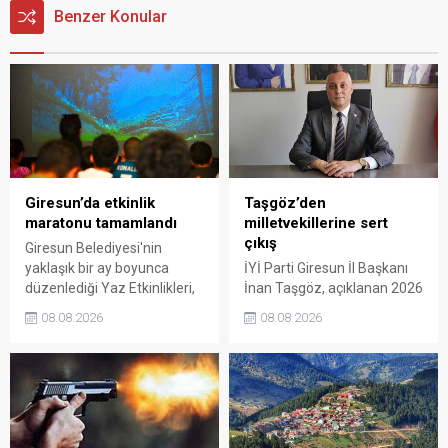
Benzer Konular
Giresun’da etkinlik
Taşgöz’den
maratonu tamamlandı
milletvekillerine sert
çıkış
Giresun Belediyesi'nin
yaklaşık bir ay boyunca
İYİ Parti Giresun İl Başkanı
düzenlediği Yaz Etkinlikleri,
İnan Taşgöz, açıklanan 2026
binlerce vatandaşı kültür,
yılı fındık alım fiyatı
08.08.2026
08.08.2026
sanat ve eğlenceyle
üzerinden iktidar
buluşturdu. Yoğun ilgi gören
milletvekillerini sert sözlerle
organizasyonun ardından
eleştirdi. Taşgöz, üreticinin
Kadın El Emeği Pazarı'nın
emeğinin karşılığını
süresi de 16 Ağustos'a
alamadığını savunarak,
kadar uzatıldı.
Giresun milletvekillerini
sessiz kalmakla suçladı.