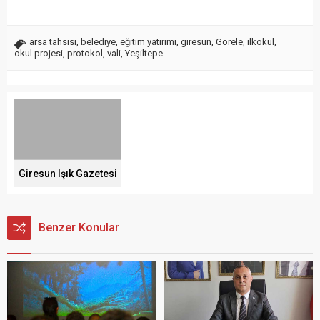
arsa tahsisi
,
belediye
,
eğitim yatırımı
,
giresun
,
Görele
,
ilkokul
,
okul projesi
,
protokol
,
vali
,
Yeşiltepe
Giresun Işık Gazetesi
Benzer Konular