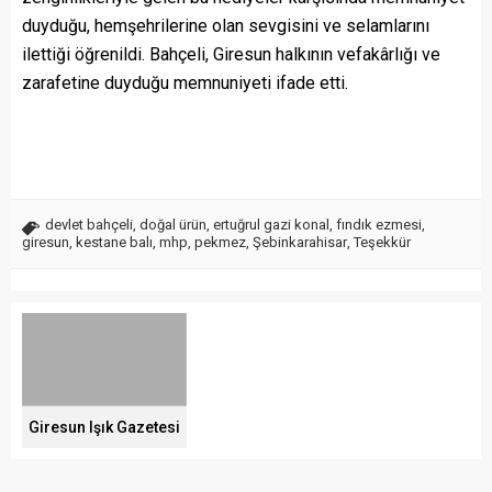
duyduğu, hemşehrilerine olan sevgisini ve selamlarını
ilettiği öğrenildi. Bahçeli, Giresun halkının vefakârlığı ve
zarafetine duyduğu memnuniyeti ifade etti.
devlet bahçeli
,
doğal ürün
,
ertuğrul gazi konal
,
fındık ezmesi
,
giresun
,
kestane balı
,
mhp
,
pekmez
,
Şebinkarahisar
,
Teşekkür
Giresun Işık Gazetesi