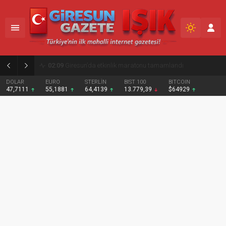
02:09
Giresun’da etkinlik maratonu tamamlandı
DOLAR
EURO
STERLİN
BIST 100
BITCOIN
47,7111
55,1881
64,4139
13.779,39
$64929