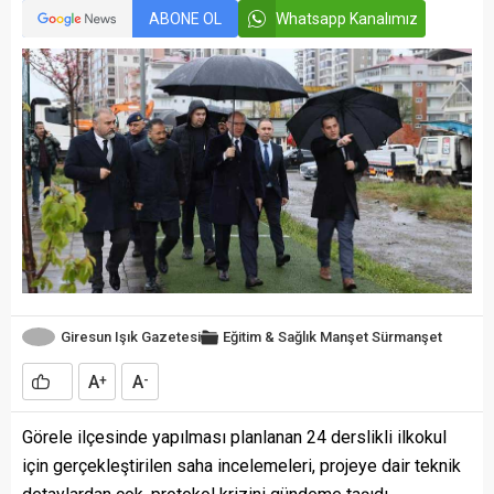
ABONE OL
Whatsapp Kanalımız
Giresun Işık Gazetesi
Eğitim & Sağlık
Manşet
Sürmanşet
A
A
+
-
Görele ilçesinde yapılması planlanan 24 derslikli ilkokul
için gerçekleştirilen saha incelemeleri, projeye dair teknik