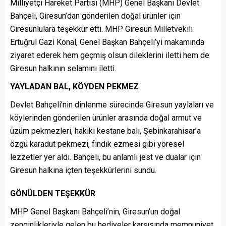
Milliyetçi Hareket Partisi (MHP) Genel Başkanı Devlet
Bahçeli, Giresun’dan gönderilen doğal ürünler için
Giresunlulara teşekkür etti. MHP Giresun Milletvekili
Ertuğrul Gazi Konal, Genel Başkan Bahçeli’yi makamında
ziyaret ederek hem geçmiş olsun dileklerini iletti hem de
Giresun halkının selamını iletti.
YAYLADAN BAL, KÖYDEN PEKMEZ
Devlet Bahçeli’nin dinlenme sürecinde Giresun yaylaları ve
köylerinden gönderilen ürünler arasında doğal armut ve
üzüm pekmezleri, hakiki kestane balı, Şebinkarahisar’a
özgü karadut pekmezi, fındık ezmesi gibi yöresel
lezzetler yer aldı. Bahçeli, bu anlamlı jest ve dualar için
Giresun halkına içten teşekkürlerini sundu.
GÖNÜLDEN TEŞEKKÜR
MHP Genel Başkanı Bahçeli’nin, Giresun’un doğal
zenginlikleriyle gelen bu hediyeler karşısında memnuniyet