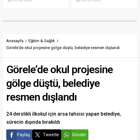
açıklanmamasına tepki
sökülerek çalındığını açıkladı.
gösterdi. Bektaş,
Belediye, kamu malına zarar
maliyetlerin katlandığını
verenlerin tespiti için
belirterek üreticiyi memnun
vatandaşlardan ihbar
edecek taban fiyatın en az
desteği istedi.
350 lira olması gerektiğini
savundu.
Anasayfa
Eğitim & Sağlık
Görele’de okul projesine gölge düştü, belediye resmen dışlandı
Görele’de okul projesine
gölge düştü, belediye
resmen dışlandı
24 derslikli ilkokul için arsa tahsisi yapan belediye,
sürecin dışında bırakıldı
Paylaş
Tweetle
Gönder