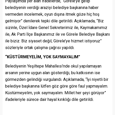
Paylaşımda yer alan ifadelerde, “Görele’ye gelip
belediyenin verdiği araziyi belediye başkanına haber
vermeden incelemek, oyun dışına itmek göze hiç hoş
gelmiyor” denilerek tepki dile getirildi. Açıklamada, “Biz
sizinle, Özel İdare Genel Sekreterimiz ile, Kaymakamımız
ile, Ak Parti İlçe Başkanımız ile ve Görele Belediye Başkanı
ile biziz. Biz siyaset değil, Görele’ye hizmet istiyoruz”
sözleriyle ortak çalışma çağrısı yapıldı.
“KÜSTÜRMEYELİM, YOK SAYMAYALIM”
Belediyenin Yeşiltepe Mahallesi’nde okul yapılamayan
arsanın yerine uygun alan gösterdiği, bu katkısının ise
görmezden gelindiği vurgulandı. Açıklamada, “İyi niyetli bir
belediye başkanına lütfen göz göre göre faul yapmayalım.
Küstürmeyelim, yok saymayalım. Millet her şeyi görüyor”
ifadeleriyle sürece dair hayal kırıklığı dile getirildi.