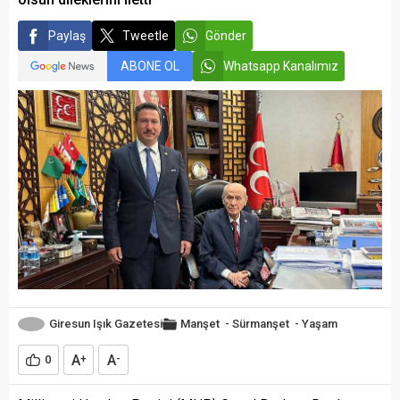
Paylaş
Tweetle
Gönder
ABONE OL
Whatsapp Kanalımız
Giresun Işık Gazetesi
Manşet
-
Sürmanşet
-
Yaşam
A
A
0
+
-