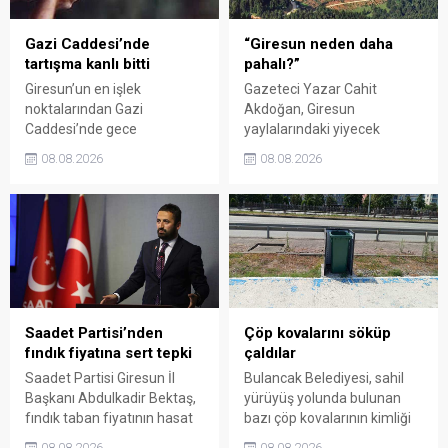
Gazi Caddesi’nde
“Giresun neden daha
tartışma kanlı bitti
pahalı?”
Giresun’un en işlek
Gazeteci Yazar Cahit
noktalarından Gazi
Akdoğan, Giresun
Caddesi’nde gece
yaylalarındaki yiyecek
saatlerinde çıkan silahlı
fiyatlarının çevre illere göre
08.08.2026
08.08.2026
kavgada A.E. ayağından
belirgin biçimde yüksek
vuruldu. Olay sonrası
olduğunu savunarak Giresun
bölgede kısa süreli panik
Valiliği, Tarım ve Orman İl
yaşanırken polis geniş çaplı
Müdürlüğü ile ilgili kurumları
soruşturma başlattı.
denetime çağırdı. Akdoğan,
yüzde 50’ye ulaşan fiyat
farklarının araştırılması
gerektiğini söyledi.
Saadet Partisi’nden
Çöp kovalarını söküp
fındık fiyatına sert tepki
çaldılar
Saadet Partisi Giresun İl
Bulancak Belediyesi, sahil
Başkanı Abdulkadir Bektaş,
yürüyüş yolunda bulunan
fındık taban fiyatının hasat
bazı çöp kovalarının kimliği
başlamasına rağmen
belirsiz kişi ya da kişilerce
08.08.2026
08.08.2026