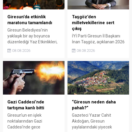
Giresun’da etkinlik
Taşgöz’den
maratonu tamamlandı
milletvekillerine sert
çıkış
Giresun Belediyesi'nin
yaklaşık bir ay boyunca
İYİ Parti Giresun İl Başkanı
düzenlediği Yaz Etkinlikleri,
İnan Taşgöz, açıklanan 2026
binlerce vatandaşı kültür,
yılı fındık alım fiyatı
08.08.2026
08.08.2026
sanat ve eğlenceyle
üzerinden iktidar
buluşturdu. Yoğun ilgi gören
milletvekillerini sert sözlerle
organizasyonun ardından
eleştirdi. Taşgöz, üreticinin
Kadın El Emeği Pazarı'nın
emeğinin karşılığını
süresi de 16 Ağustos'a
alamadığını savunarak,
kadar uzatıldı.
Giresun milletvekillerini
sessiz kalmakla suçladı.
Gazi Caddesi’nde
“Giresun neden daha
tartışma kanlı bitti
pahalı?”
Giresun’un en işlek
Gazeteci Yazar Cahit
noktalarından Gazi
Akdoğan, Giresun
Caddesi’nde gece
yaylalarındaki yiyecek