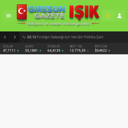
02:12
Fındığın Geleceği İçin Yeni Bir Politika Şart
DOLAR
EURO
STERLİN
BIST 100
BITCOIN
47,7111
55,1881
64,4139
13.779,39
$64922