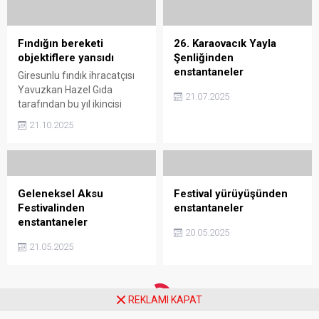
Fındığın bereketi
26. Karaovacık Yayla
objektiflere yansıdı
Şenliğinden
enstantaneler
Giresunlu fındık ihracatçısı
Yavuzkan Hazel Gıda
21.07.2025
tarafından bu yıl ikincisi
düzenlenen “Yavuzkan
21.10.2025
Fındık 2. Ulusal Fındık ve
Hasadı Fotoğraf Yarışması”
sonuçlandı.
Geleneksel Aksu
Festival yürüyüşünden
Festivalinden
enstantaneler
enstantaneler
20.05.2025
21.05.2025
REKLAMI KAPAT