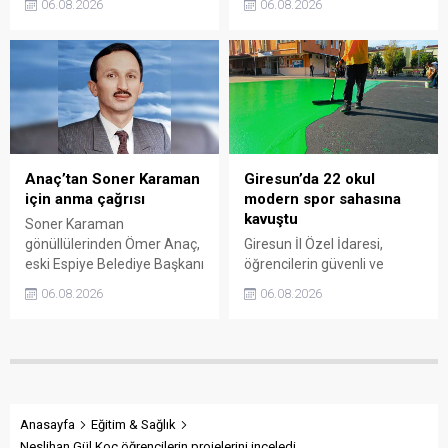
06.08.2026
06.08.2026
uygulamasına destek veren
planlanan çalışmaları
vatandaşlar, yüz binlerce
değerlendirdi. Sanayi esnafı
ambalajın çöpe gitmesini
da yaşadığı sorunları ve
önledi.
beklentilerini doğrudan
Başkan Sıbıç’a aktardı.
Anaç’tan Soner Karaman
Giresun’da 22 okul
için anma çağrısı
modern spor sahasına
kavuştu
Soner Karaman
gönüllülerinden Ömer Anaç,
Giresun İl Özel İdaresi,
eski Espiye Belediye Başkanı
öğrencilerin güvenli ve
Soner Karaman’ın vefatının
modern alanlarda spor
06.08.2026
06.08.2026
34’üncü yılı dolayısıyla
yapabilmesi amacıyla 22
açıklama yaptı. Anaç, ilçede
okulun bahçesini basketbol
görev yapmış ve hayatını
ve voleybol sahasına
kaybetmiş tüm belediye
dönüştürdü. Tamamlanan
başkanlarının ortak bir
çalışma, gençleri spora
etkinlikle anılmasını istedi.
yönlendirecek kalıcı
yatırımlar arasında yerini
Anasayfa
Eğitim & Sağlık
aldı.
Neslihan Gül Koç öğrencilerin projelerini inceledi