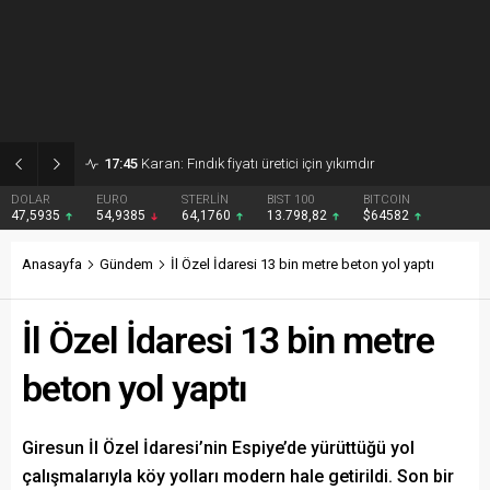
17:45
Karan: Fındık fiyatı üretici için yıkımdır
DOLAR
EURO
STERLİN
BIST 100
BITCOIN
47,5935
54,9385
64,1760
13.798,82
$64582
Anasayfa
Gündem
İl Özel İdaresi 13 bin metre beton yol yaptı
İl Özel İdaresi 13 bin metre
beton yol yaptı
Giresun İl Özel İdaresi’nin Espiye’de yürüttüğü yol
çalışmalarıyla köy yolları modern hale getirildi. Son bir