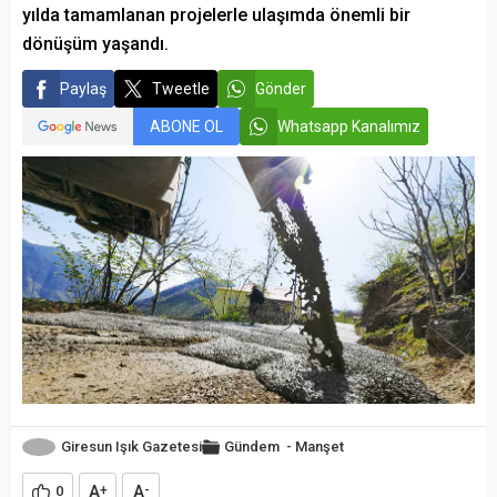
yılda tamamlanan projelerle ulaşımda önemli bir
dönüşüm yaşandı.
Paylaş
Tweetle
Gönder
ABONE OL
Whatsapp Kanalımız
Giresun Işık Gazetesi
Gündem
-
Manşet
A
A
0
+
-