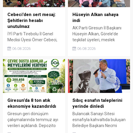
Cebeci’den sert mesaj:
Hüseyin Alkan sahaya
Şehitlerin hesabı
indi
unutulmaz
AK Parti Giresun İl Başkanı
İYİ Parti Tirebolu İl Genel
Hüseyin Alkan, Görele’de
Meclisi Üyesi Ömer Cebeci,
teşkilat üyeleri, meslek
Giresun Müdafaa-i Hukuk
odaları ve esnafla bir araya
06.08.2026
06.08.2026
Cemiyeti’nin Milli Mücadele
gelerek talep ve beklentileri
dönemindeki rolüne dikkat
dinledi.
çekti. Cebeci, Giresun’un
bağımsızlık mücadelesinde
üstlendiği tarihi
sorumluluğun gelecek
nesillere doğru anlatılması
gerektiğini söyledi.
Giresun’da 8 ton atık
Sıbıç esnafın taleplerini
ekonomiye kazandırıldı
yerinde dinledi
Giresun geri dönüşüm
Bulancak Sanayi Sitesi
çalışmalarında temmuz ayı
esnafıyla kahvaltıda buluşan
verileri açıklandı. Depozito
Belediye Başkanı Necmi
Olan Ambalajlar
Sıbıç, bölgede yapılması