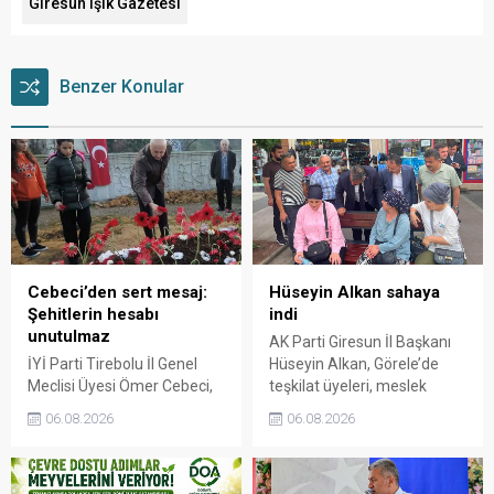
Giresun Işık Gazetesi
Benzer Konular
Cebeci’den sert mesaj:
Hüseyin Alkan sahaya
Şehitlerin hesabı
indi
unutulmaz
AK Parti Giresun İl Başkanı
İYİ Parti Tirebolu İl Genel
Hüseyin Alkan, Görele’de
Meclisi Üyesi Ömer Cebeci,
teşkilat üyeleri, meslek
Giresun Müdafaa-i Hukuk
odaları ve esnafla bir araya
06.08.2026
06.08.2026
Cemiyeti’nin Milli Mücadele
gelerek talep ve beklentileri
dönemindeki rolüne dikkat
dinledi.
çekti. Cebeci, Giresun’un