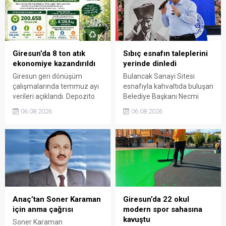
bağımsızlık mücadelesinde
üstlendiği tarihi
sorumluluğun gelecek
nesillere doğru anlatılması
gerektiğini söyledi.
Giresun’da 8 ton atık
Sıbıç esnafın taleplerini
ekonomiye kazandırıldı
yerinde dinledi
Giresun geri dönüşüm
Bulancak Sanayi Sitesi
çalışmalarında temmuz ayı
esnafıyla kahvaltıda buluşan
verileri açıklandı. Depozito
Belediye Başkanı Necmi
Olan Ambalajlar
Sıbıç, bölgede yapılması
06.08.2026
06.08.2026
uygulamasına destek veren
planlanan çalışmaları
vatandaşlar, yüz binlerce
değerlendirdi. Sanayi esnafı
ambalajın çöpe gitmesini
da yaşadığı sorunları ve
önledi.
beklentilerini doğrudan
Başkan Sıbıç’a aktardı.
Anaç’tan Soner Karaman
Giresun’da 22 okul
için anma çağrısı
modern spor sahasına
kavuştu
Soner Karaman