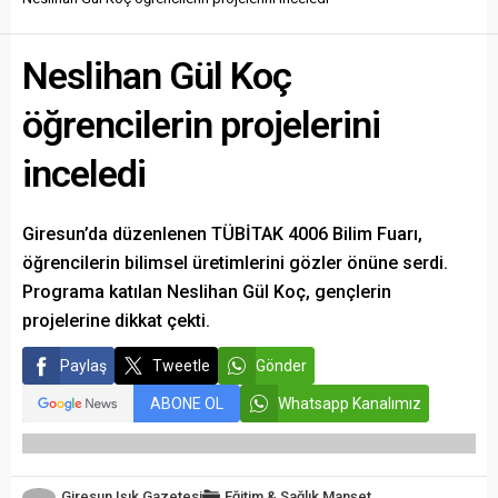
Neslihan Gül Koç
öğrencilerin projelerini
inceledi
Giresun’da düzenlenen TÜBİTAK 4006 Bilim Fuarı,
öğrencilerin bilimsel üretimlerini gözler önüne serdi.
Programa katılan Neslihan Gül Koç, gençlerin
projelerine dikkat çekti.
Paylaş
Tweetle
Gönder
ABONE OL
Whatsapp Kanalımız
Giresun Işık Gazetesi
Eğitim & Sağlık
Manşet