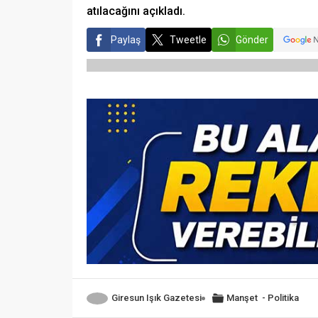
atılacağını açıkladı.
Paylaş
Tweetle
Gönder
Giresun Işık Gazetesi
Manşet
-
Politika