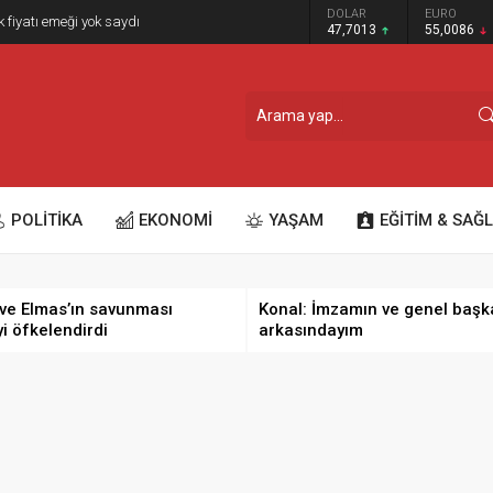
GRAM ALTIN
DOLAR
EURO
k fiyatı emeği yok saydı
6.544,76
47,7013
55,0086
POLİTİKA
EKONOMİ
YAŞAM
EĞİTİM & SAĞL
ve Elmas’ın savunması
Konal: İmzamın ve genel başk
yi öfkelendirdi
arkasındayım