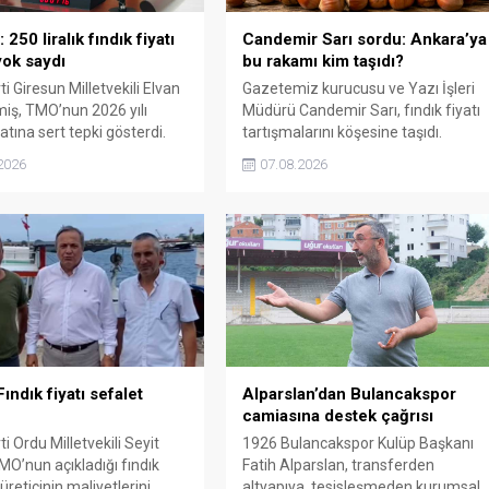
250 liralık fındık fiyatı
Candemir Sarı sordu: Ankara’ya
ok saydı
bu rakamı kim taşıdı?
i Giresun Milletvekili Elvan
Gazetemiz kurucusu ve Yazı İşleri
miş, TMO’nun 2026 yılı
Müdürü Candemir Sarı, fındık fiyatı
yatına sert tepki gösterdi.
tartışmalarını köşesine taşıdı.
n rakamın üreticinin artan
Üretim maliyetinin 300 liraya
2026
07.08.2026
rini karşılamadığını belirten
ulaştığı bir dönemde Ankara’ya 240
“Üreticiyi yok sayanı, günü
liralık fiyat teklifi götürüldüğü
de üretici de yok sayacaktır”
iddiasını gündeme getiren Sarı,
Giresun milletvekillerini açık ve net
bir cevap vermeye çağırdı.
ındık fiyatı sefalet
Alparslan’dan Bulancakspor
camiasına destek çağrısı
i Ordu Milletvekili Seyit
1926 Bulancakspor Kulüp Başkanı
MO’nun açıkladığı fındık
Fatih Alparslan, transferden
 üreticinin maliyetlerini
altyapıya, tesisleşmeden kurumsal