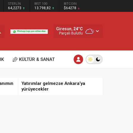
STERLİN
BIST 100
BITCOIN
64,2273
13.798,82
$64278
Giresun,
24
°C
Parçalı Bulutlu
IK
KÜLTÜR & SANAT
anımın
Yatırımlar gelmezse Ankara’ya
yürüyecekler