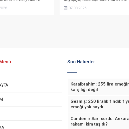
adığını söyledi. Torun,
yapılanmaya kadar birçok alanda
2026
07.08.2026
yeniden belirlenmesini
önemli adımlar attıklarını belirterek
 “Üreticinin alın terini
iş insanlarını, esnafı, sivil toplum
kartellere teslim etmeyin”
kuruluşlarını ve taraftarları kulübe
da bulundu.
destek olmaya çağırdı.
 Menü
Son Haberler
Karaibrahim: 255 lira emeği
AYFA
karşılığı değil
EM
Gezmiş: 250 liralık fındık fiya
emeği yok saydı
Candemir Sarı sordu: Ankara
rakamı kim taşıdı?
KA