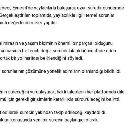
Cebeci, Eynesil’de yaylacılarla buluşarak uzun süredir gündemde
Gerçekleştirilen toplantıda, yaylacılıkla ilgili temel sorunlar
mlı değerlendirmeler yapıldı.
ürel mirasın ve yaşam biçiminin önemli bir parçası olduğunu
orunmasının bir tercih değil, sorumluluk olduğunu ifade eden
rtak bir yol haritası belirlendiğini söyledi.
 sorunlarının çözümüne yönelik adımların planlandığı bildirildi.
nin süreceğini vurgulayarak, haklı taleplerin her platformda dile
ü için gerekli girişimlerin kararlılıkla sürdürüleceğini belirtti.
et edilerek sürecin yakından takip edileceği kaydedildi.
akları konusunda yeni bir sürecin başlangıcı olarak