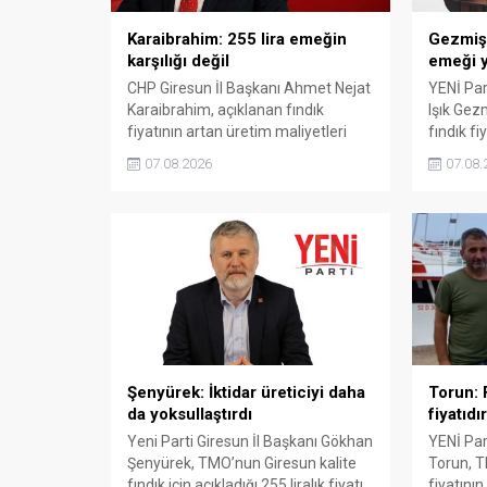
Karaibrahim: 255 lira emeğin
Gezmiş: 
karşılığı değil
emeği y
CHP Giresun İl Başkanı Ahmet Nejat
YENİ Part
Karaibrahim, açıklanan fındık
Işık Gez
fiyatının artan üretim maliyetleri
fındık fi
karşısında yetersiz kaldığını
Açıklana
07.08.2026
07.08.
belirterek, üreticinin emeğinin
maliyetle
korunmasını istedi. Karaibrahim,
Gezmiş, 
sürdürülebilir üretim için fiyat
geldiğin
politikasının yeniden
dedi.
değerlendirilmesi gerektiğini
söyledi.
Şenyürek: İktidar üreticiyi daha
Torun: F
da yoksullaştırdı
fiyatıdır
Yeni Parti Giresun İl Başkanı Gökhan
YENİ Part
Şenyürek, TMO’nun Giresun kalite
Torun, T
fındık için açıkladığı 255 liralık fiyatı
fiyatının