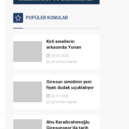
POPÜLER KONULAR
Kirli emellerin
arkasında Yunan
istihbaratı var
09.06.2025
yorumlar kapalı
Giresun simidinin yeni
fiyatı dudak uçuklatıyor
03.07.2023
yorumlar kapalı
Ahu Karaibrahimoğlu
Giresunspor’da tarih