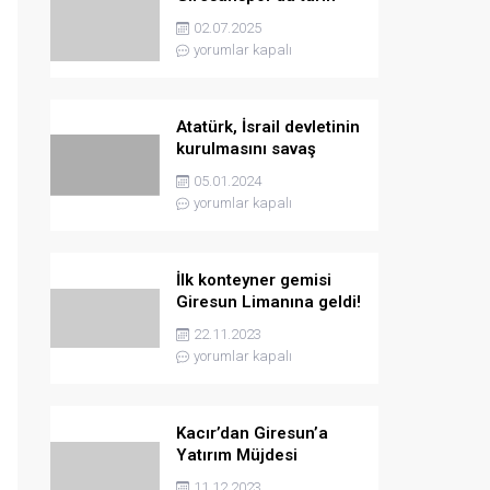
yazmaya hazırlanıyor
02.07.2025
yorumlar kapalı
Atatürk, İsrail devletinin
kurulmasını savaş
sebebi olarak ilân
05.01.2024
etmişti
yorumlar kapalı
İlk konteyner gemisi
Giresun Limanına geldi!
22.11.2023
yorumlar kapalı
Kacır’dan Giresun’a
Yatırım Müjdesi
11.12.2023