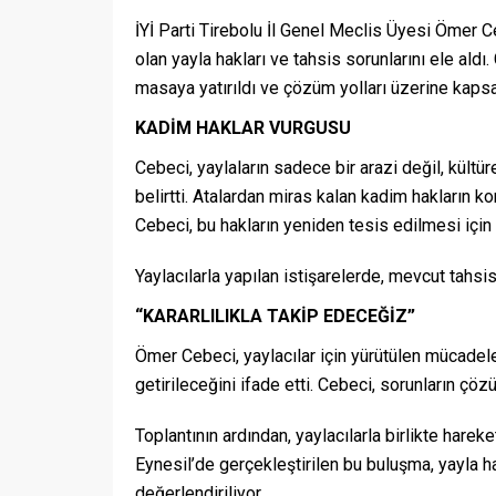
İYİ Parti Tirebolu İl Genel Meclis Üyesi Ömer 
olan yayla hakları ve tahsis sorunlarını ele aldı. 
masaya yatırıldı ve çözüm yolları üzerine kapsa
KADİM HAKLAR VURGUSU
Cebeci, yaylaların sadece bir arazi değil, kült
belirtti. Atalardan miras kalan kadim hakların k
Cebeci, bu hakların yeniden tesis edilmesi için o
Yaylacılarla yapılan istişarelerde, mevcut tahsis
“KARARLILIKLA TAKİP EDECEĞİZ”
Ömer Cebeci, yaylacılar için yürütülen mücadele
getirileceğini ifade etti. Cebeci, sorunların çözüm
Toplantının ardından, yaylacılarla birlikte harek
Eynesil’de gerçekleştirilen bu buluşma, yayla h
değerlendiriliyor.