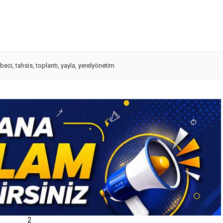
beci
,
tahsis
,
toplantı
,
yayla
,
yerelyönetim
2