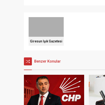
Giresun Işık Gazetesi
Benzer Konular