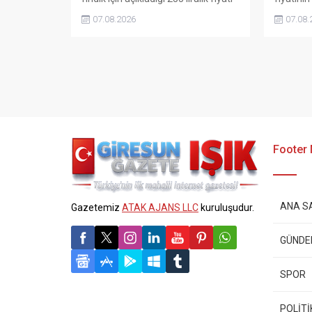
“sefalet fiyatı” olarak nitelendirdi.
karşılam
07.08.2026
07.08.
Artışın yıllık enflasyonun altında
fiyatın 
kaldığını belirten Şenyürek, kararın
isterken,
üreticiyi değil tekelleri koruduğunu
yabancı 
savundu.
çağrısın
Footer
ANA S
Gazetemiz
ATAK AJANS LLC
kuruluşudur.
GÜND
SPOR
POLİTİ