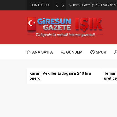
SON DAKİKA
01:15
Gezmiş: 250 liralık fındı
ANA SAYFA
GÜNDEM
SPOR
Karan: Vekiller Erdoğan’a 240 lira
Temur 
önerdi
üretici