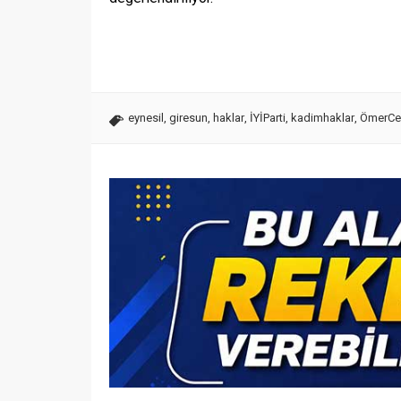
eynesil
,
giresun
,
haklar
,
İYİParti
,
kadimhaklar
,
ÖmerCe