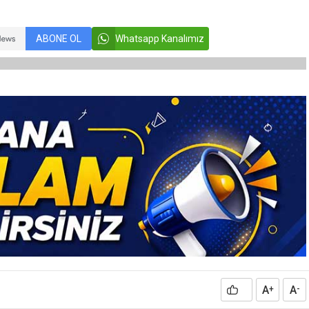
ABONE OL
Whatsapp Kanalımız
A
A
+
-