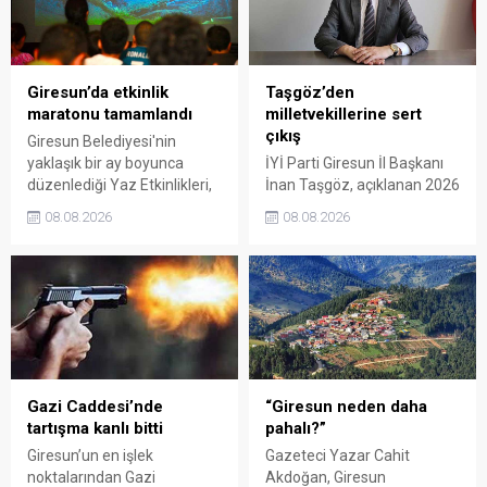
Giresun’da etkinlik
Taşgöz’den
maratonu tamamlandı
milletvekillerine sert
çıkış
Giresun Belediyesi'nin
yaklaşık bir ay boyunca
İYİ Parti Giresun İl Başkanı
düzenlediği Yaz Etkinlikleri,
İnan Taşgöz, açıklanan 2026
binlerce vatandaşı kültür,
yılı fındık alım fiyatı
08.08.2026
08.08.2026
sanat ve eğlenceyle
üzerinden iktidar
buluşturdu. Yoğun ilgi gören
milletvekillerini sert sözlerle
organizasyonun ardından
eleştirdi. Taşgöz, üreticinin
Kadın El Emeği Pazarı'nın
emeğinin karşılığını
süresi de 16 Ağustos'a
alamadığını savunarak,
kadar uzatıldı.
Giresun milletvekillerini
sessiz kalmakla suçladı.
Gazi Caddesi’nde
“Giresun neden daha
tartışma kanlı bitti
pahalı?”
Giresun’un en işlek
Gazeteci Yazar Cahit
noktalarından Gazi
Akdoğan, Giresun