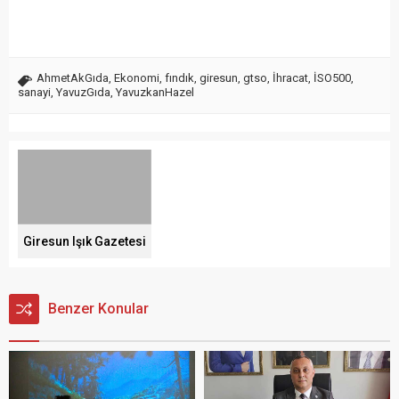
AhmetAkGıda
,
Ekonomi
,
fındık
,
giresun
,
gtso
,
İhracat
,
İSO500
,
sanayi
,
YavuzGıda
,
YavuzkanHazel
Giresun Işık Gazetesi
Benzer Konular