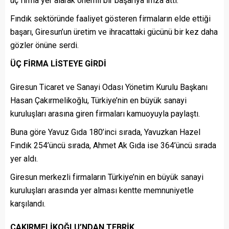
üç firma yer alarak önemli bir başarıya imza attı.
Fındık sektöründe faaliyet gösteren firmaların elde ettiği
başarı, Giresun’un üretim ve ihracattaki gücünü bir kez daha
gözler önüne serdi.
ÜÇ FİRMA LİSTEYE GİRDİ
Giresun Ticaret ve Sanayi Odası Yönetim Kurulu Başkanı
Hasan Çakırmelikoğlu, Türkiye’nin en büyük sanayi
kuruluşları arasına giren firmaları kamuoyuyla paylaştı.
Buna göre Yavuz Gıda 180’inci sırada, Yavuzkan Hazel
Fındık 254’üncü sırada, Ahmet Ak Gıda ise 364’üncü sırada
yer aldı.
Giresun merkezli firmaların Türkiye’nin en büyük sanayi
kuruluşları arasında yer alması kentte memnuniyetle
karşılandı.
ÇAKIRMELİKOĞLU’NDAN TEBRİK