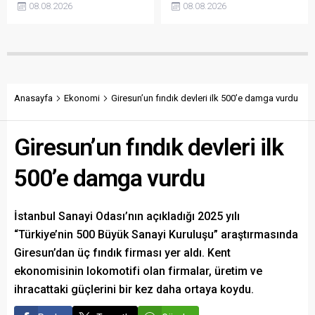
08.08.2026
08.08.2026
açıklanmamasına tepki
sökülerek çalındığını açıkladı.
gösterdi. Bektaş,
Belediye, kamu malına zarar
maliyetlerin katlandığını
verenlerin tespiti için
belirterek üreticiyi memnun
vatandaşlardan ihbar
edecek taban fiyatın en az
desteği istedi.
350 lira olması gerektiğini
savundu.
Anasayfa
Ekonomi
Giresun’un fındık devleri ilk 500’e damga vurdu
Giresun’un fındık devleri ilk
500’e damga vurdu
İstanbul Sanayi Odası’nın açıkladığı 2025 yılı
“Türkiye’nin 500 Büyük Sanayi Kuruluşu” araştırmasında
Giresun’dan üç fındık firması yer aldı. Kent
ekonomisinin lokomotifi olan firmalar, üretim ve
ihracattaki güçlerini bir kez daha ortaya koydu.