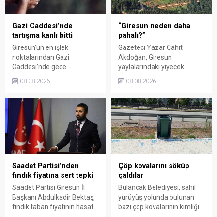
sessiz kalmakla suçladı.
Gazi Caddesi’nde
“Giresun neden daha
tartışma kanlı bitti
pahalı?”
Giresun’un en işlek
Gazeteci Yazar Cahit
noktalarından Gazi
Akdoğan, Giresun
Caddesi’nde gece
yaylalarındaki yiyecek
saatlerinde çıkan silahlı
fiyatlarının çevre illere göre
08.08.2026
08.08.2026
kavgada A.E. ayağından
belirgin biçimde yüksek
vuruldu. Olay sonrası
olduğunu savunarak Giresun
bölgede kısa süreli panik
Valiliği, Tarım ve Orman İl
yaşanırken polis geniş çaplı
Müdürlüğü ile ilgili kurumları
soruşturma başlattı.
denetime çağırdı. Akdoğan,
yüzde 50’ye ulaşan fiyat
farklarının araştırılması
gerektiğini söyledi.
Saadet Partisi’nden
Çöp kovalarını söküp
fındık fiyatına sert tepki
çaldılar
Saadet Partisi Giresun İl
Bulancak Belediyesi, sahil
Başkanı Abdulkadir Bektaş,
yürüyüş yolunda bulunan
fındık taban fiyatının hasat
bazı çöp kovalarının kimliği
başlamasına rağmen
belirsiz kişi ya da kişilerce