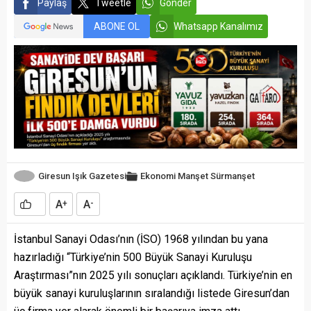
Paylaş
Tweetle
Gönder
ABONE OL
Whatsapp Kanalımız
Giresun Işık Gazetesi
Ekonomi
Manşet
Sürmanşet
A
A
+
-
İstanbul Sanayi Odası’nın (İSO) 1968 yılından bu yana
hazırladığı “Türkiye’nin 500 Büyük Sanayi Kuruluşu
Araştırması”nın 2025 yılı sonuçları açıklandı. Türkiye’nin en
büyük sanayi kuruluşlarının sıralandığı listede Giresun’dan