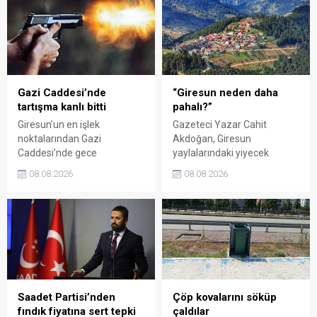
organizasyonun ardından
eleştirdi. Taşgöz, üreticinin
Kadın El Emeği Pazarı'nın
emeğinin karşılığını
süresi de 16 Ağustos'a
alamadığını savunarak,
kadar uzatıldı.
Giresun milletvekillerini
sessiz kalmakla suçladı.
Gazi Caddesi’nde
“Giresun neden daha
tartışma kanlı bitti
pahalı?”
Giresun’un en işlek
Gazeteci Yazar Cahit
noktalarından Gazi
Akdoğan, Giresun
Caddesi’nde gece
yaylalarındaki yiyecek
saatlerinde çıkan silahlı
fiyatlarının çevre illere göre
08.08.2026
08.08.2026
kavgada A.E. ayağından
belirgin biçimde yüksek
vuruldu. Olay sonrası
olduğunu savunarak Giresun
bölgede kısa süreli panik
Valiliği, Tarım ve Orman İl
yaşanırken polis geniş çaplı
Müdürlüğü ile ilgili kurumları
soruşturma başlattı.
denetime çağırdı. Akdoğan,
yüzde 50’ye ulaşan fiyat
farklarının araştırılması
gerektiğini söyledi.
Saadet Partisi’nden
Çöp kovalarını söküp
fındık fiyatına sert tepki
çaldılar