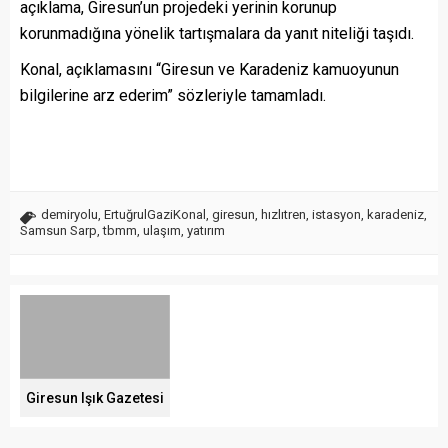
açıklama, Giresun’un projedeki yerinin korunup
korunmadığına yönelik tartışmalara da yanıt niteliği taşıdı.
Konal, açıklamasını “Giresun ve Karadeniz kamuoyunun
bilgilerine arz ederim” sözleriyle tamamladı.
demiryolu
,
ErtuğrulGaziKonal
,
giresun
,
hızlıtren
,
istasyon
,
karadeniz
,
Samsun Sarp
,
tbmm
,
ulaşım
,
yatırım
Giresun Işık Gazetesi