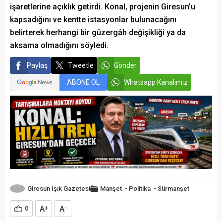
işaretlerine açıklık getirdi. Konal, projenin Giresun’u
kapsadığını ve kentte istasyonlar bulunacağını
belirterek herhangi bir güzergâh değişikliği ya da
aksama olmadığını söyledi.
Paylaş
Tweetle
Gönder
ABONE OL
Whatsapp Kanalımız
Giresun Işık Gazetesi
Manşet
-
Politika
-
Sürmanşet
A
A
0
+
-