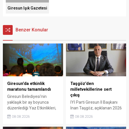
Giresun Işık Gazetesi
Benzer Konular
Giresun’da etkinlik
Taşgöz’den
maratonu tamamlandı
milletvekillerine sert
çıkış
Giresun Belediyesi'nin
yaklaşık bir ay boyunca
İYİ Parti Giresun İl Başkanı
düzenlediği Yaz Etkinlikleri,
İnan Taşgöz, açıklanan 2026
binlerce vatandaşı kültür,
yılı fındık alım fiyatı
08.08.2026
08.08.2026
sanat ve eğlenceyle
üzerinden iktidar
buluşturdu. Yoğun ilgi gören
milletvekillerini sert sözlerle