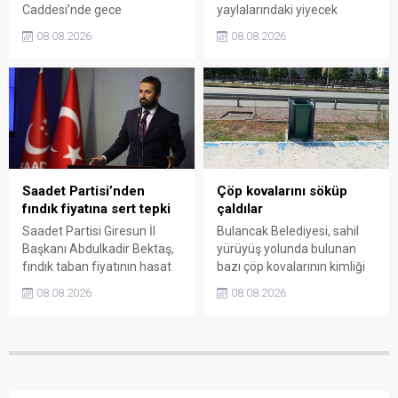
Caddesi’nde gece
yaylalarındaki yiyecek
saatlerinde çıkan silahlı
fiyatlarının çevre illere göre
08.08.2026
08.08.2026
kavgada A.E. ayağından
belirgin biçimde yüksek
vuruldu. Olay sonrası
olduğunu savunarak Giresun
bölgede kısa süreli panik
Valiliği, Tarım ve Orman İl
yaşanırken polis geniş çaplı
Müdürlüğü ile ilgili kurumları
soruşturma başlattı.
denetime çağırdı. Akdoğan,
yüzde 50’ye ulaşan fiyat
farklarının araştırılması
gerektiğini söyledi.
Saadet Partisi’nden
Çöp kovalarını söküp
fındık fiyatına sert tepki
çaldılar
Saadet Partisi Giresun İl
Bulancak Belediyesi, sahil
Başkanı Abdulkadir Bektaş,
yürüyüş yolunda bulunan
fındık taban fiyatının hasat
bazı çöp kovalarının kimliği
başlamasına rağmen
belirsiz kişi ya da kişilerce
08.08.2026
08.08.2026
açıklanmamasına tepki
sökülerek çalındığını açıkladı.
gösterdi. Bektaş,
Belediye, kamu malına zarar
maliyetlerin katlandığını
verenlerin tespiti için
belirterek üreticiyi memnun
vatandaşlardan ihbar
edecek taban fiyatın en az
desteği istedi.
350 lira olması gerektiğini