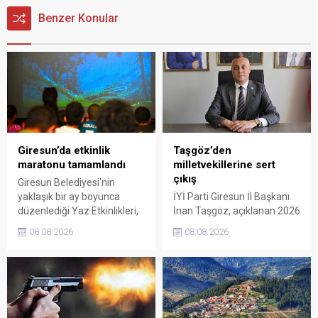
Benzer Konular
Giresun’da etkinlik
Taşgöz’den
maratonu tamamlandı
milletvekillerine sert
çıkış
Giresun Belediyesi'nin
yaklaşık bir ay boyunca
İYİ Parti Giresun İl Başkanı
düzenlediği Yaz Etkinlikleri,
İnan Taşgöz, açıklanan 2026
binlerce vatandaşı kültür,
yılı fındık alım fiyatı
08.08.2026
08.08.2026
sanat ve eğlenceyle
üzerinden iktidar
buluşturdu. Yoğun ilgi gören
milletvekillerini sert sözlerle
organizasyonun ardından
eleştirdi. Taşgöz, üreticinin
Kadın El Emeği Pazarı'nın
emeğinin karşılığını
süresi de 16 Ağustos'a
alamadığını savunarak,
kadar uzatıldı.
Giresun milletvekillerini