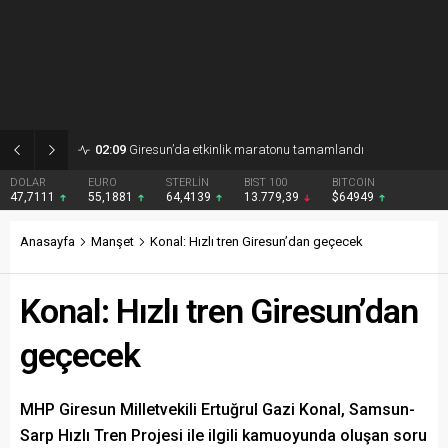
02:09
Giresun’da etkinlik maratonu tamamlandı
DOLAR
EURO
STERLİN
BIST 100
BITCOIN
47,7111
55,1881
64,4139
13.779,39
$64949
Anasayfa
Manşet
Konal: Hızlı tren Giresun’dan geçecek
Konal: Hızlı tren Giresun’dan
geçecek
MHP Giresun Milletvekili Ertuğrul Gazi Konal, Samsun-
Sarp Hızlı Tren Projesi ile ilgili kamuoyunda oluşan soru