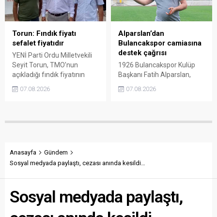
götürüldüğü iddiasını
üreticiyi değil tekelleri
gündeme getiren Sarı,
koruduğunu savundu.
Giresun milletvekillerini açık
ve net bir cevap vermeye
Torun: Fındık fiyatı
Alparslan’dan
çağırdı.
sefalet fiyatıdır
Bulancakspor camiasına
destek çağrısı
YENİ Parti Ordu Milletvekili
Seyit Torun, TMO’nun
1926 Bulancakspor Kulüp
açıkladığı fındık fiyatının
Başkanı Fatih Alparslan,
üreticinin maliyetlerini
transferden altyapıya,
07.08.2026
07.08.2026
karşılamadığını söyledi.
tesisleşmeden kurumsal
Torun, fiyatın yeniden
yapılanmaya kadar birçok
belirlenmesini isterken,
alanda önemli adımlar
“Üreticinin alın terini yabancı
attıklarını belirterek iş
kartellere teslim etmeyin”
insanlarını, esnafı, sivil
çağrısında bulundu.
toplum kuruluşlarını ve
taraftarları kulübe destek
Anasayfa
Gündem
olmaya çağırdı.
Sosyal medyada paylaştı, cezası anında kesildi…
Sosyal medyada paylaştı,