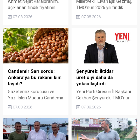
Ahmet Nejat Karaibrahim,
Milletvekili Elvan Işık Gezmiş,
açıklanan fındık fiyatının
TMO’nun 2026 yılı fındık
artan üretim maliyetleri
fiyatına sert tepki gösterdi.
07.08.2026
07.08.2026
karşısında yetersiz kaldığını
Açıklanan rakamın üreticinin
belirterek, üreticinin
artan maliyetlerini
emeğinin korunmasını
karşılamadığını belirten
istedi. Karaibrahim,
Gezmiş, “Üreticiyi yok
sürdürülebilir üretim için
sayanı, günü geldiğinde
fiyat politikasının yeniden
üretici de yok sayacaktır”
değerlendirilmesi gerektiğini
dedi.
söyledi.
Candemir Sarı sordu:
Şenyürek: İktidar
Ankara’ya bu rakamı kim
üreticiyi daha da
taşıdı?
yoksullaştırdı
Gazetemiz kurucusu ve
Yeni Parti Giresun İl Başkanı
Yazı İşleri Müdürü Candemir
Gökhan Şenyürek, TMO’nun
Sarı, fındık fiyatı
Giresun kalite fındık için
07.08.2026
07.08.2026
tartışmalarını köşesine
açıkladığı 255 liralık fiyatı
taşıdı. Üretim maliyetinin
“sefalet fiyatı” olarak
300 liraya ulaştığı bir
nitelendirdi. Artışın yıllık
dönemde Ankara’ya 240
enflasyonun altında kaldığını
liralık fiyat teklifi
belirten Şenyürek, kararın