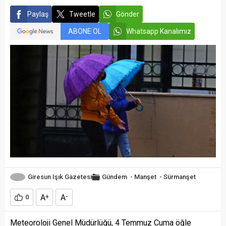
Paylaş
Tweetle
Gönder
ABONE OL
Whatsapp Kanalımız
Giresun Işık Gazetesi
Gündem
-
Manşet
-
Sürmanşet
A
A
0
+
-
Meteoroloji Genel Müdürlüğü, 4 Temmuz Cuma öğle