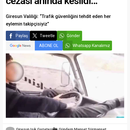
cezası anında kesildi…
Giresun Valiliği: “Trafik güvenliğini tehdit eden her
eylemin takipçisiyiz”
Paylaş
Tweetle
Gönder
ABONE OL
Whatsapp Kanalımız
Giresun Işık Gazetesi
Gündem
Manşet
Sürmanşet