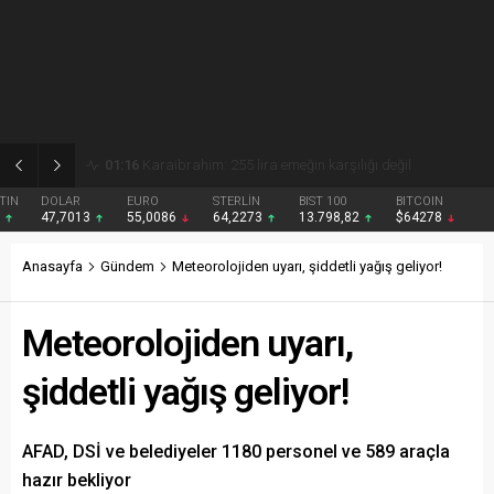
01:15
Gezmiş: 250 liralık fındık fiyatı emeği yok saydı
DOLAR
EURO
STERLİN
BIST 100
BITCOIN
47,7013
55,0086
64,2273
13.798,82
$64278
Anasayfa
Gündem
Meteorolojiden uyarı, şiddetli yağış geliyor!
Meteorolojiden uyarı,
şiddetli yağış geliyor!
AFAD, DSİ ve belediyeler 1180 personel ve 589 araçla
hazır bekliyor