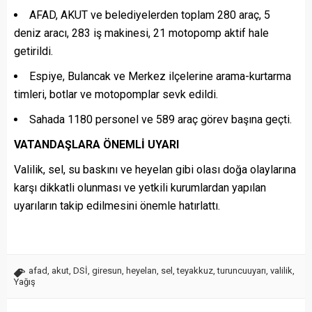
AFAD, AKUT ve belediyelerden toplam 280 araç, 5
deniz aracı, 283 iş makinesi, 21 motopomp aktif hale
getirildi.
Espiye, Bulancak ve Merkez ilçelerine arama-kurtarma
timleri, botlar ve motopomplar sevk edildi.
Sahada 1180 personel ve 589 araç görev başına geçti.
VATANDAŞLARA ÖNEMLİ UYARI
Valilik, sel, su baskını ve heyelan gibi olası doğa olaylarına
karşı dikkatli olunması ve yetkili kurumlardan yapılan
uyarıların takip edilmesini önemle hatırlattı.
afad
,
akut
,
DSİ
,
giresun
,
heyelan
,
sel
,
teyakkuz
,
turuncuuyarı
,
valilik
,
Yağış