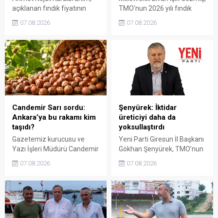
açıklanan fındık fiyatının
TMO’nun 2026 yılı fındık
artan üretim maliyetleri
fiyatına sert tepki gösterdi.
07.08.2026
07.08.2026
karşısında yetersiz kaldığını
Açıklanan rakamın üreticinin
belirterek, üreticinin
artan maliyetlerini
emeğinin korunmasını
karşılamadığını belirten
istedi. Karaibrahim,
Gezmiş, “Üreticiyi yok
sürdürülebilir üretim için
sayanı, günü geldiğinde
fiyat politikasının yeniden
üretici de yok sayacaktır”
değerlendirilmesi gerektiğini
dedi.
söyledi.
Candemir Sarı sordu:
Şenyürek: İktidar
Ankara’ya bu rakamı kim
üreticiyi daha da
taşıdı?
yoksullaştırdı
Gazetemiz kurucusu ve
Yeni Parti Giresun İl Başkanı
Yazı İşleri Müdürü Candemir
Gökhan Şenyürek, TMO’nun
Sarı, fındık fiyatı
Giresun kalite fındık için
07.08.2026
07.08.2026
tartışmalarını köşesine
açıkladığı 255 liralık fiyatı
taşıdı. Üretim maliyetinin
“sefalet fiyatı” olarak
300 liraya ulaştığı bir
nitelendirdi. Artışın yıllık
dönemde Ankara’ya 240
enflasyonun altında kaldığını
liralık fiyat teklifi
belirten Şenyürek, kararın
götürüldüğü iddiasını
üreticiyi değil tekelleri