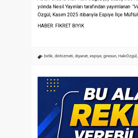
yılında Nesil Yayınları tarafından yayımlanan
“V
Özgül, Kasım 2025 itibarıyla Espiye İlçe Müftü
HABER: FİKRET BIYIK
birlik
,
dinhizmeti
,
diyanet
,
espiye
,
giresun
,
HakiÖzgül