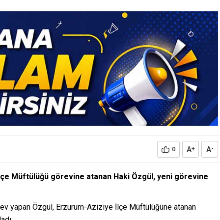
A
A
0
+
-
 İlçe Müftülüğü görevine atanan Haki Özgül, yeni görevine
rev yapan Özgül, Erzurum-Aziziye İlçe Müftülüğüne atanan
adı.