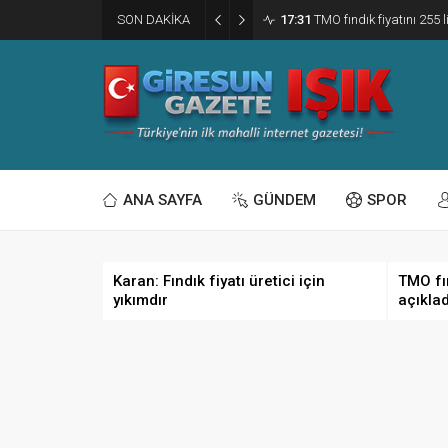
SON DAKİKA
17:31
TMO fındık fiyatını 255 l
ANA SAYFA
GÜNDEM
SPOR
Karan: Fındık fiyatı üretici için
TMO fın
yıkımdır
açıklad