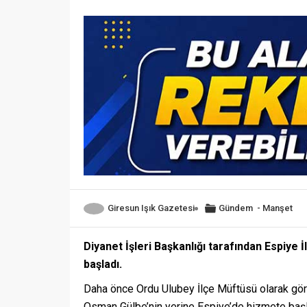
Giresun Işık Gazetesi
Gündem
-
Manşet
Diyanet İşleri Başkanlığı tarafından Espiye
başladı.
Daha önce Ordu Ulubey İlçe Müftüsü olarak gö
Osman Gülbe’nin yerine Espiye’de hizmete başl