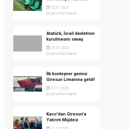
yazmaya hazırlanıyor
02.07.2025
yorumlar kapalı
Atatürk, İsrail devletinin
kurulmasını savaş
sebebi olarak ilân
05.01.2024
etmişti
yorumlar kapalı
İlk konteyner gemisi
Giresun Limanına geldi!
22.11.2023
yorumlar kapalı
Kacır’dan Giresun’a
Yatırım Müjdesi
11.12.2023