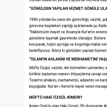
“GÖNÜLDEN YAPILAN HİZMET GÖNÜLE ULA
1990 yılından bu yana din görevliliği, vaizlik,
görevine başlarken yaptığı açıklamada şu ifadel
“Rabbimizin inayet ve ihsanıyla Kur’an’ın evren
gönüllere taşımak gayretinde olacağız. Bizlere 
koruyarak, hiçbir ayrılığa ve kırgınlığa mahal 
hedefliyoruz. Biliriz ki gönülden yapılan hizmet 
“İSLAM’IN AHLAKINI VE MERHAMETİNİ YA
Müftü Özgül, vaizler, din hizmetleri uzmanları,
birlikte toplumun manevi ihtiyaçlarına cevap ver
“İslam’ın ahlakını, merhametini, adaletini ve ka
büyüğüdür. Kur’an-ı Kerim’in hayat veren mesajı
MÜFTÜ HAKİ ÖZGÜL KİMDİR?
Aslen Ordu’lu olan Haki Özgül, (B) düzeyinde A