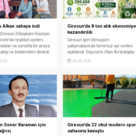
 Alkan sahaya indi
Giresun’da 8 ton atık ekonomiy
kazandırıldı
 Giresun İl Başkanı Hüseyin
rele’de teşkilat üyeleri,
Giresun geri dönüşüm
daları ve esnafla bir araya
çalışmalarında temmuz ayı verileri
alep ve beklentileri dinledi.
açıklandı. Depozito Olan Ambalajlar
uygulamasına destek veren
2026
06.08.2026
vatandaşlar, yüz binlerce ambalajın
çöpe gitmesini önledi.
n Soner Karaman için
Giresun’da 22 okul modern spo
ğrısı
sahasına kavuştu