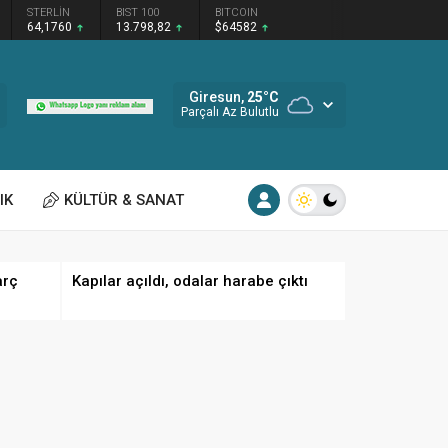
STERLİN
BIST 100
BITCOIN
64,1760
13.798,82
$64582
Giresun,
25
°C
Parçalı Az Bulutlu
IK
KÜLTÜR & SANAT
arç
Kapılar açıldı, odalar harabe çıktı