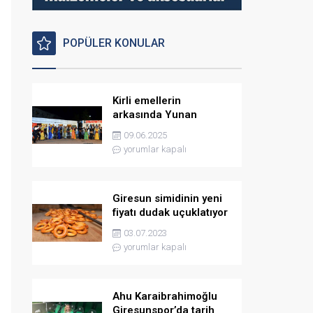
POPÜLER KONULAR
Kirli emellerin
arkasında Yunan
istihbaratı var
09.06.2025
yorumlar kapalı
Giresun simidinin yeni
fiyatı dudak uçuklatıyor
03.07.2023
yorumlar kapalı
Ahu Karaibrahimoğlu
Giresunspor’da tarih