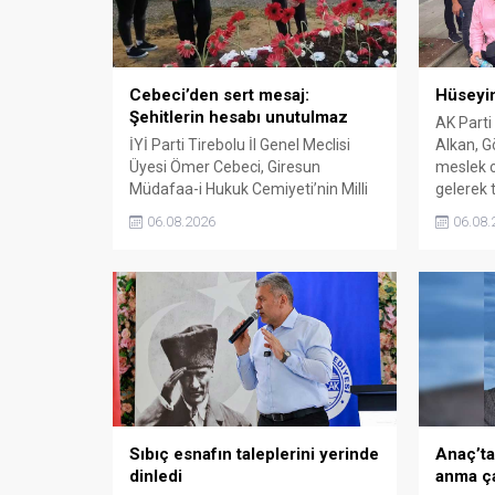
Cebeci’den sert mesaj:
Hüseyin
Şehitlerin hesabı unutulmaz
AK Parti
İYİ Parti Tirebolu İl Genel Meclisi
Alkan, Gö
Üyesi Ömer Cebeci, Giresun
meslek o
Müdafaa-i Hukuk Cemiyeti’nin Milli
gelerek t
Mücadele dönemindeki rolüne
06.08.2026
06.08.
dikkat çekti. Cebeci, Giresun’un
bağımsızlık mücadelesinde
üstlendiği tarihi sorumluluğun
gelecek nesillere doğru anlatılması
gerektiğini söyledi.
Sıbıç esnafın taleplerini yerinde
Anaç’ta
dinledi
anma ça