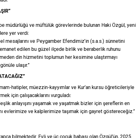
ŞIR”
 şube müdürlüğü ve müftülük görevlerinde bulunan Haki Özgül, yeni
ere yer verdi:
sel mesajlarını ve Peygamber Efendimiz’in (s.a.s.) sünnetini
emanet edilen bu güzel ilçede birlik ve beraberlik ruhunu
vermeden din hizmetini toplumun her kesimine ulaştırmayı
gönüle ulaşır.”
ŞATACAĞIZ”
 imam-hatipler, müezzin-kayyımlar ve Kur’an kursu öğreticileriyle
mek için çalışacaklarını vurguladı:
rdeşlik anlayışını yaşamak ve yaşatmak bizler için şereflerin en
nı evlerimize ve kalplerimize taşımak için gayret göstereceğiz.”
rapça bilmektedir. Evli ve üç çocuk babası olan Özgül’ün, 2025