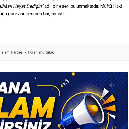
elhâsıl Hayat Dediğin”
adlı bir eseri bulunmaktadır. Müftü Haki
lüğü görevine resmen başlamıştır.
,
islam
,
kardeşlik
,
kuran
,
muftuluk