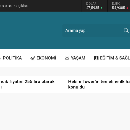
GRAM ALTIN
DOLAR
EURO
ira olarak açıkladı
6.465,12
47,5935
54,9385
POLİTİKA
EKONOMİ
YAŞAM
EĞİTİM & SAĞL
dık fiyatını 255 lira olarak
Hekim Tower’ın temeline ilk h
ı
konuldu