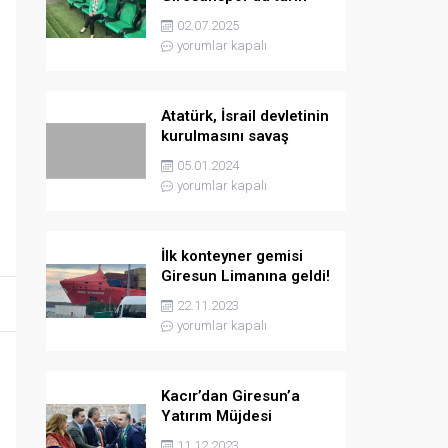
yazmaya hazırlanıyor
02.07.2025
yorumlar kapalı
Atatürk, İsrail devletinin
kurulmasını savaş
sebebi olarak ilân
05.01.2024
etmişti
yorumlar kapalı
İlk konteyner gemisi
Giresun Limanına geldi!
22.11.2023
yorumlar kapalı
Kacır’dan Giresun’a
Yatırım Müjdesi
11.12.2023