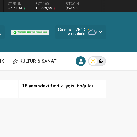
STERLİN
BIST 100
BITCOIN
64,4139
13.779,39
$64763
Giresun,
25
°C
Az Bulutlu
IK
KÜLTÜR & SANAT
18 yaşındaki fındık işçisi boğuldu