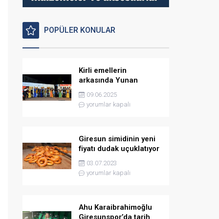
POPÜLER KONULAR
Kirli emellerin
arkasında Yunan
istihbaratı var
09.06.2025
yorumlar kapalı
Giresun simidinin yeni
fiyatı dudak uçuklatıyor
03.07.2023
yorumlar kapalı
Ahu Karaibrahimoğlu
Giresunspor’da tarih