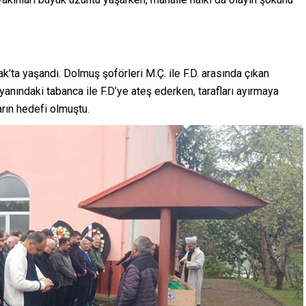
ta yaşandı. Dolmuş şoförleri M.Ç. ile F.D. arasında çıkan
nındaki tabanca ile F.D’ye ateş ederken, tarafları ayırmaya
rın hedefi olmuştu.