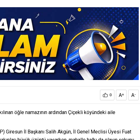
A
A
0
+
-
ılınan öğle namazının ardından Çiçekli köyündeki aile
) Giresun İl Başkanı Salih Akgün, İl Genel Meclisi Üyesi Fuat
akınları büyük üzüntü yaşarken, mahalle halkı da olayın şokunu