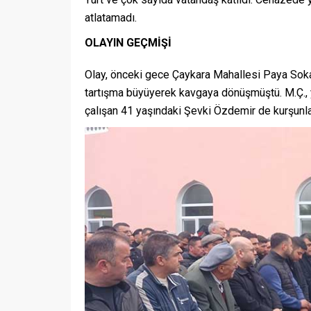
atlatamadı.
OLAYIN GEÇMİŞİ
Olay, önceki gece Çaykara Mahallesi Paya Sokak’
tartışma büyüyerek kavgaya dönüşmüştü. M.Ç., ya
çalışan 41 yaşındaki Şevki Özdemir de kurşunla