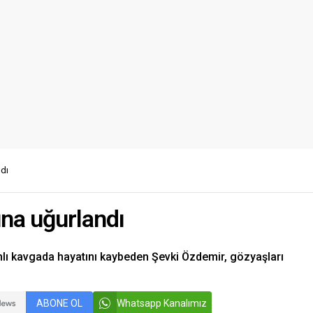
dı
na uğurlandı
hlı kavgada hayatını kaybeden Şevki Özdemir, gözyaşları
ABONE OL
Whatsapp Kanalımız