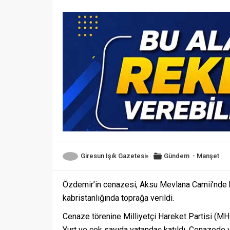
Giresun Işık Gazetesi
Gündem
-
Manşet
Özdemir’in cenazesi, Aksu Mevlana Camii’nde k
kabristanlığında toprağa verildi.
Cenaze törenine Milliyetçi Hareket Partisi (MHP
Yurt ve çok sayıda vatandaş katıldı. Cenazede y