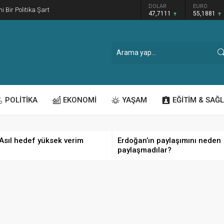
GRAM ALTIN
DOLAR
EURO
i Bir Politika Şart
6.660,55
47,7111
55,1881
POLİTİKA
EKONOMİ
YAŞAM
EĞİTİM & SAĞL
 Asıl hedef yüksek verim
Erdoğan’ın paylaşımını neden
paylaşmadılar?