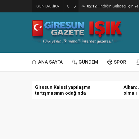
SON DAKİKA
02:12
Fındığın Geleceği İçin Yen
ANA SAYFA
GÜNDEM
SPOR
Giresun Kalesi yapılaşma
Alkan:
tartışmasının odağında
olmalı