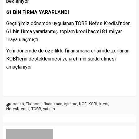
bekleniyor.
61 BİN FİRMA YARARLANDI
Geçtiğimiz dönemde uygulanan TOBB Nefes Kredisi’nden
61 bin firma yararlanmış, toplam kredi hacmi 81 milyar
liraya ulaşmıştı.
Yeni dönemde de özellikle finansmana erişimde zorlanan
KOBİ’lerin desteklenmesi ve üretimin sürdürülmesi
amaçlanıyor.
banka
,
Ekonomi
,
finansman
,
işletme
,
KGF
,
KOBİ
,
kredi
,
NefesKredisi
,
TOBB
,
yatırım