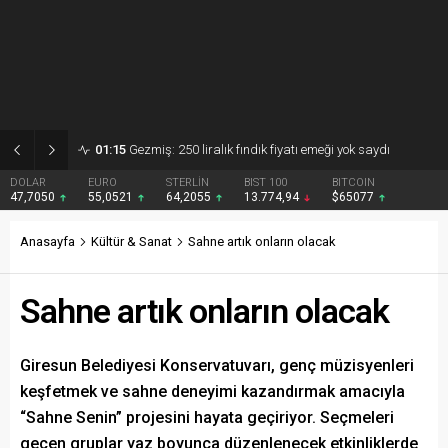
01:15
Gezmiş: 250 liralık fındık fiyatı emeği yok saydı
DOLAR
EURO
STERLİN
BIST 100
BITCOIN
47,7050
55,0521
64,2055
13.774,94
$65077
Anasayfa
Kültür & Sanat
Sahne artık onların olacak
Sahne artık onların olacak
Giresun Belediyesi Konservatuvarı, genç müzisyenleri
keşfetmek ve sahne deneyimi kazandırmak amacıyla
“Sahne Senin” projesini hayata geçiriyor. Seçmeleri
geçen gruplar yaz boyunca düzenlenecek etkinliklerde