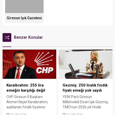
Giresun Işık Gazetesi
Benzer Konular
Karaibrahim: 255 lira
Gezmiş: 250 liralık fındık
emeğin karşılığı değil
fiyatı emeği yok saydı
CHP Giresun İl Başkanı
YENİ Parti Giresun
Ahmet Nejat Karaibrahim,
Milletvekili Elvan Işık Gezmiş,
açıklanan fındık fiyatının
TMO’nun 2026 yılı fındık
artan üretim maliyetleri
fiyatına sert tepki gösterdi.
07.08.2026
07.08.2026