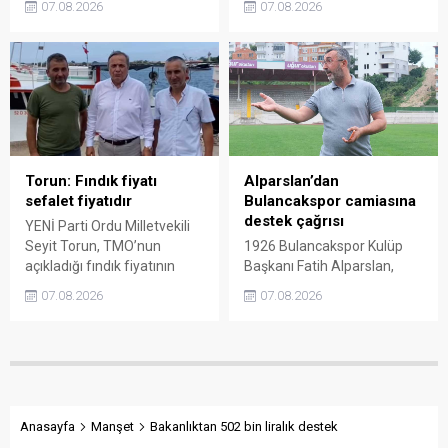
07.08.2026
07.08.2026
tartışmalarını köşesine
açıkladığı 255 liralık fiyatı
taşıdı. Üretim maliyetinin
“sefalet fiyatı” olarak
300 liraya ulaştığı bir
nitelendirdi. Artışın yıllık
dönemde Ankara’ya 240
enflasyonun altında kaldığını
liralık fiyat teklifi
belirten Şenyürek, kararın
götürüldüğü iddiasını
üreticiyi değil tekelleri
gündeme getiren Sarı,
koruduğunu savundu.
Giresun milletvekillerini açık
ve net bir cevap vermeye
Torun: Fındık fiyatı
Alparslan’dan
çağırdı.
sefalet fiyatıdır
Bulancakspor camiasına
destek çağrısı
YENİ Parti Ordu Milletvekili
Seyit Torun, TMO’nun
1926 Bulancakspor Kulüp
açıkladığı fındık fiyatının
Başkanı Fatih Alparslan,
üreticinin maliyetlerini
transferden altyapıya,
07.08.2026
07.08.2026
karşılamadığını söyledi.
tesisleşmeden kurumsal
Torun, fiyatın yeniden
yapılanmaya kadar birçok
belirlenmesini isterken,
alanda önemli adımlar
“Üreticinin alın terini yabancı
attıklarını belirterek iş
kartellere teslim etmeyin”
insanlarını, esnafı, sivil
çağrısında bulundu.
toplum kuruluşlarını ve
taraftarları kulübe destek
Anasayfa
Manşet
Bakanlıktan 502 bin liralık destek
olmaya çağırdı.