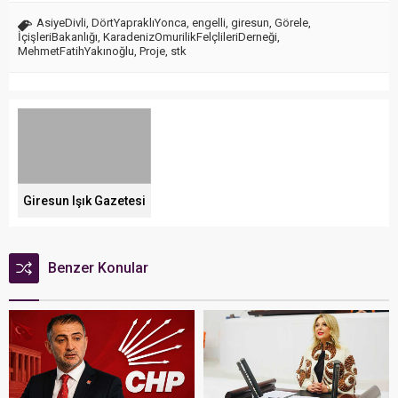
AsiyeDivli
,
DörtYapraklıYonca
,
engelli
,
giresun
,
Görele
,
İçişleriBakanlığı
,
KaradenizOmurilikFelçlileriDerneği
,
MehmetFatihYakınoğlu
,
Proje
,
stk
Giresun Işık Gazetesi
Benzer Konular