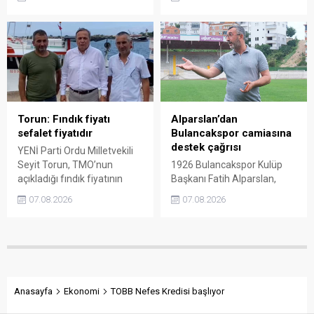
tartışmalarını köşesine
açıkladığı 255 liralık fiyatı
taşıdı. Üretim maliyetinin
“sefalet fiyatı” olarak
300 liraya ulaştığı bir
nitelendirdi. Artışın yıllık
dönemde Ankara’ya 240
enflasyonun altında kaldığını
liralık fiyat teklifi
belirten Şenyürek, kararın
götürüldüğü iddiasını
üreticiyi değil tekelleri
gündeme getiren Sarı,
koruduğunu savundu.
Giresun milletvekillerini açık
ve net bir cevap vermeye
Torun: Fındık fiyatı
Alparslan’dan
çağırdı.
sefalet fiyatıdır
Bulancakspor camiasına
destek çağrısı
YENİ Parti Ordu Milletvekili
Seyit Torun, TMO’nun
1926 Bulancakspor Kulüp
açıkladığı fındık fiyatının
Başkanı Fatih Alparslan,
üreticinin maliyetlerini
transferden altyapıya,
07.08.2026
07.08.2026
karşılamadığını söyledi.
tesisleşmeden kurumsal
Torun, fiyatın yeniden
yapılanmaya kadar birçok
belirlenmesini isterken,
alanda önemli adımlar
“Üreticinin alın terini yabancı
attıklarını belirterek iş
kartellere teslim etmeyin”
insanlarını, esnafı, sivil
çağrısında bulundu.
toplum kuruluşlarını ve
taraftarları kulübe destek
Anasayfa
Ekonomi
TOBB Nefes Kredisi başlıyor
olmaya çağırdı.