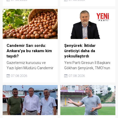
karşısında yetersiz kaldığını
Açıklanan rakamın üreticinin
belirterek, üreticinin
artan maliyetlerini
emeğinin korunmasını
karşılamadığını belirten
istedi. Karaibrahim,
Gezmiş, “Üreticiyi yok
sürdürülebilir üretim için
sayanı, günü geldiğinde
fiyat politikasının yeniden
üretici de yok sayacaktır”
değerlendirilmesi gerektiğini
dedi.
söyledi.
Candemir Sarı sordu:
Şenyürek: İktidar
Ankara’ya bu rakamı kim
üreticiyi daha da
taşıdı?
yoksullaştırdı
Gazetemiz kurucusu ve
Yeni Parti Giresun İl Başkanı
Yazı İşleri Müdürü Candemir
Gökhan Şenyürek, TMO’nun
Sarı, fındık fiyatı
Giresun kalite fındık için
07.08.2026
07.08.2026
tartışmalarını köşesine
açıkladığı 255 liralık fiyatı
taşıdı. Üretim maliyetinin
“sefalet fiyatı” olarak
300 liraya ulaştığı bir
nitelendirdi. Artışın yıllık
dönemde Ankara’ya 240
enflasyonun altında kaldığını
liralık fiyat teklifi
belirten Şenyürek, kararın
götürüldüğü iddiasını
üreticiyi değil tekelleri
gündeme getiren Sarı,
koruduğunu savundu.
Giresun milletvekillerini açık