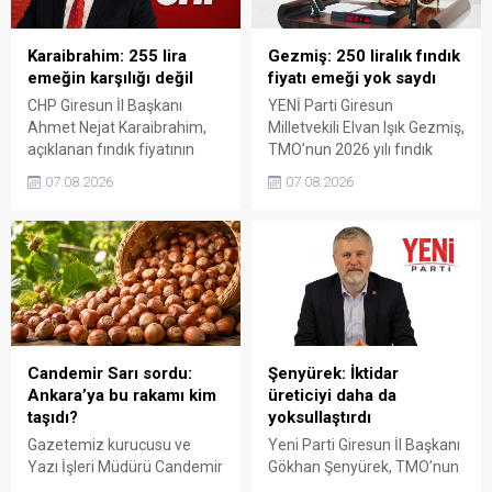
Karaibrahim: 255 lira
Gezmiş: 250 liralık fındık
emeğin karşılığı değil
fiyatı emeği yok saydı
CHP Giresun İl Başkanı
YENİ Parti Giresun
Ahmet Nejat Karaibrahim,
Milletvekili Elvan Işık Gezmiş,
açıklanan fındık fiyatının
TMO’nun 2026 yılı fındık
artan üretim maliyetleri
fiyatına sert tepki gösterdi.
07.08.2026
07.08.2026
karşısında yetersiz kaldığını
Açıklanan rakamın üreticinin
belirterek, üreticinin
artan maliyetlerini
emeğinin korunmasını
karşılamadığını belirten
istedi. Karaibrahim,
Gezmiş, “Üreticiyi yok
sürdürülebilir üretim için
sayanı, günü geldiğinde
fiyat politikasının yeniden
üretici de yok sayacaktır”
değerlendirilmesi gerektiğini
dedi.
söyledi.
Candemir Sarı sordu:
Şenyürek: İktidar
Ankara’ya bu rakamı kim
üreticiyi daha da
taşıdı?
yoksullaştırdı
Gazetemiz kurucusu ve
Yeni Parti Giresun İl Başkanı
Yazı İşleri Müdürü Candemir
Gökhan Şenyürek, TMO’nun
Sarı, fındık fiyatı
Giresun kalite fındık için