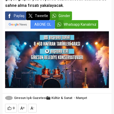
sahne alma fırsatı yakalayacak.
Paylaş
Tweetle
Gönder
ABONE OL
Whatsapp Kanalımız
Giresun Işık Gazetesi
Kültür & Sanat
-
Manşet
A
A
0
+
-