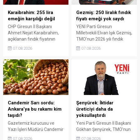
Karaibrahim: 255 lira
Gezmiş: 250 liralık fındık
emeğin karşılığı değil
fiyatı emeği yok saydı
CHP Giresun İl Başkanı
YENİ Parti Giresun
Ahmet Nejat Karaibrahim,
Milletvekili Elvan Işık Gezmiş,
açıklanan fındık fiyatının
TMO’nun 2026 yılı fındık
artan üretim maliyetleri
fiyatına sert tepki gösterdi.
07.08.2026
07.08.2026
karşısında yetersiz kaldığını
Açıklanan rakamın üreticinin
belirterek, üreticinin
artan maliyetlerini
emeğinin korunmasını
karşılamadığını belirten
istedi. Karaibrahim,
Gezmiş, “Üreticiyi yok
sürdürülebilir üretim için
sayanı, günü geldiğinde
fiyat politikasının yeniden
üretici de yok sayacaktır”
değerlendirilmesi gerektiğini
dedi.
söyledi.
Candemir Sarı sordu:
Şenyürek: İktidar
Ankara’ya bu rakamı kim
üreticiyi daha da
taşıdı?
yoksullaştırdı
Gazetemiz kurucusu ve
Yeni Parti Giresun İl Başkanı
Yazı İşleri Müdürü Candemir
Gökhan Şenyürek, TMO’nun
Sarı, fındık fiyatı
Giresun kalite fındık için
07.08.2026
07.08.2026