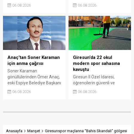
Olan Ambalajlar
Sıbıç, bölgede yapılması
06.08.2026
06.08.2026
uygulamasına destek veren
planlanan çalışmaları
vatandaşlar, yüz binlerce
değerlendirdi. Sanayi esnafı
ambalajın çöpe gitmesini
da yaşadığı sorunları ve
önledi.
beklentilerini doğrudan
Başkan Sıbıç’a aktardı.
Anaç’tan Soner Karaman
Giresun’da 22 okul
için anma çağrısı
modern spor sahasına
kavuştu
Soner Karaman
gönüllülerinden Ömer Anaç,
Giresun İl Özel İdaresi,
eski Espiye Belediye Başkanı
öğrencilerin güvenli ve
Soner Karaman’ın vefatının
modern alanlarda spor
06.08.2026
06.08.2026
34’üncü yılı dolayısıyla
yapabilmesi amacıyla 22
açıklama yaptı. Anaç, ilçede
okulun bahçesini basketbol
görev yapmış ve hayatını
ve voleybol sahasına
kaybetmiş tüm belediye
dönüştürdü. Tamamlanan
başkanlarının ortak bir
çalışma, gençleri spora
etkinlikle anılmasını istedi.
yönlendirecek kalıcı
yatırımlar arasında yerini
Anasayfa
Manşet
Giresunspor maçlarına “Bahis Skandalı” gölgesi