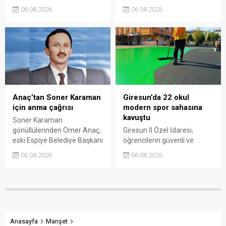
Olan Ambalajlar
Sıbıç, bölgede yapılması
06.08.2026
06.08.2026
uygulamasına destek veren
planlanan çalışmaları
vatandaşlar, yüz binlerce
değerlendirdi. Sanayi esnafı
ambalajın çöpe gitmesini
da yaşadığı sorunları ve
önledi.
beklentilerini doğrudan
Başkan Sıbıç’a aktardı.
Anaç’tan Soner Karaman
Giresun’da 22 okul
için anma çağrısı
modern spor sahasına
kavuştu
Soner Karaman
gönüllülerinden Ömer Anaç,
Giresun İl Özel İdaresi,
eski Espiye Belediye Başkanı
öğrencilerin güvenli ve
Soner Karaman’ın vefatının
modern alanlarda spor
06.08.2026
06.08.2026
34’üncü yılı dolayısıyla
yapabilmesi amacıyla 22
açıklama yaptı. Anaç, ilçede
okulun bahçesini basketbol
görev yapmış ve hayatını
ve voleybol sahasına
kaybetmiş tüm belediye
dönüştürdü. Tamamlanan
başkanlarının ortak bir
çalışma, gençleri spora
etkinlikle anılmasını istedi.
yönlendirecek kalıcı
yatırımlar arasında yerini
Anasayfa
Manşet