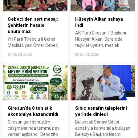
Cebeci’den sert mesaj:
Hüseyin Alkan sahaya
Şehitlerin hesabı
indi
unutulmaz
AK Parti Giresun İl Başkanı
İYİ Parti Tirebolu İl Genel
Hüseyin Alkan, Görele’de
Meclisi Üyesi Ömer Cebeci,
teşkilat üyeleri, meslek
Giresun Müdafaa-i Hukuk
odaları ve esnafla bir araya
06.08.2026
06.08.2026
Cemiyeti’nin Milli Mücadele
gelerek talep ve beklentileri
dönemindeki rolüne dikkat
dinledi.
çekti. Cebeci, Giresun’un
bağımsızlık mücadelesinde
üstlendiği tarihi
sorumluluğun gelecek
nesillere doğru anlatılması
gerektiğini söyledi.
Giresun’da 8 ton atık
Sıbıç esnafın taleplerini
ekonomiye kazandırıldı
yerinde dinledi
Giresun geri dönüşüm
Bulancak Sanayi Sitesi
çalışmalarında temmuz ayı
esnafıyla kahvaltıda buluşan
verileri açıklandı. Depozito
Belediye Başkanı Necmi