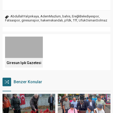
AbdullahYalçınkaya
,
AdemMazlum
,
bahis
,
EreğliBelediyespor
,
Fatsaspor
,
giresunspor
,
hakemskandalı
,
pfdk
,
Tff
,
UfukOsmanSolmaz
Giresun Işık Gazetesi
Benzer Konular