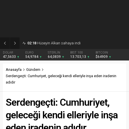
02:18
Hüseyin Alkan sahaya indi
DOLAR
EURO
STERLİN
BIST 100
BITCOIN
47,5633
54,9784
64,0839
13.703,13
$64909
Anasayfa
Gündem
Serdengeçti: Cumhuriyet, geleceği kendi elleriyle inşa eden iradenin
adıdır
Serdengeçti: Cumhuriyet,
geleceği kendi elleriyle inşa
eden iradenin adıdır