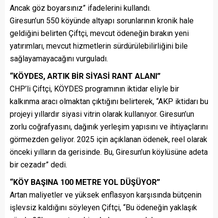
Ancak göz boyarsınız” ifadelerini kullandı.
Giresun’un 550 köyünde altyapı sorunlarının kronik hale
geldiğini belirten Çiftçi, mevcut ödeneğin bırakın yeni
yatırımları, mevcut hizmetlerin sürdürülebilirliğini bile
sağlayamayacağını vurguladı.
“KÖYDES, ARTIK BİR SİYASİ RANT ALANI”
CHP’li Çiftçi, KÖYDES programının iktidar eliyle bir
kalkınma aracı olmaktan çıktığını belirterek, “AKP iktidarı bu
projeyi yıllardır siyasi vitrin olarak kullanıyor. Giresun’un
zorlu coğrafyasını, dağınık yerleşim yapısını ve ihtiyaçlarını
görmezden geliyor. 2025 için açıklanan ödenek, reel olarak
önceki yılların da gerisinde. Bu, Giresun’un köylüsüne adeta
bir cezadır” dedi.
“KÖY BAŞINA 100 METRE YOL DÜŞÜYOR”
Artan maliyetler ve yüksek enflasyon karşısında bütçenin
işlevsiz kaldığını söyleyen Çiftçi, “Bu ödeneğin yaklaşık