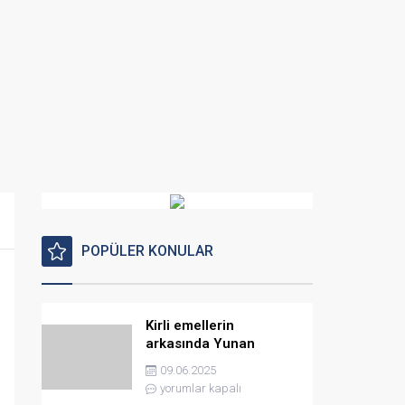
POPÜLER KONULAR
Kirli emellerin
arkasında Yunan
istihbaratı var
09.06.2025
yorumlar kapalı