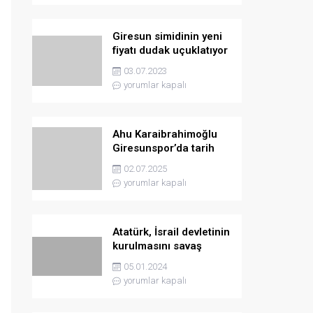
Giresun simidinin yeni
fiyatı dudak uçuklatıyor
03.07.2023
yorumlar kapalı
Ahu Karaibrahimoğlu
Giresunspor’da tarih
yazmaya hazırlanıyor
02.07.2025
yorumlar kapalı
Atatürk, İsrail devletinin
kurulmasını savaş
sebebi olarak ilân
05.01.2024
etmişti
yorumlar kapalı