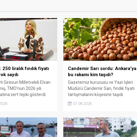
250 liralık fındık fiyatı
Candemir Sarı sordu: Ankara’ya
ok saydı
bu rakamı kim taşıdı?
i Giresun Milletvekili Elvan
Gazetemiz kurucusu ve Yazı İşleri
miş, TMO’nun 2026 yılı
Müdürü Candemir Sarı, fındık fiyatı
yatına sert tepki gösterdi.
tartışmalarını köşesine taşıdı.
n rakamın üreticinin artan
Üretim maliyetinin 300 liraya
2026
07.08.2026
rini karşılamadığını belirten
ulaştığı bir dönemde Ankara’ya 240
“Üreticiyi yok sayanı, günü
liralık fiyat teklifi götürüldüğü
de üretici de yok sayacaktır”
iddiasını gündeme getiren Sarı,
Giresun milletvekillerini açık ve net
bir cevap vermeye çağırdı.