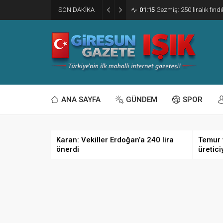
SON DAKİKA
01:15
Gezmiş: 250 liralık fındı
ANA SAYFA
GÜNDEM
SPOR
Karan: Vekiller Erdoğan’a 240 lira
Temur 
önerdi
üretici