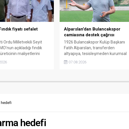
ındık fiyatı sefalet
Alparslan’dan Bulancakspor
camiasına destek çağrısı
i Ordu Milletvekili Seyit
1926 Bulancakspor Kulüp Başkanı
MO’nun açıkladığı fındık
Fatih Alparslan, transferden
 üreticinin maliyetlerini
altyapıya, tesisleşmeden kurumsal
adığını söyledi. Torun,
yapılanmaya kadar birçok alanda
2026
07.08.2026
yeniden belirlenmesini
önemli adımlar attıklarını belirterek
 “Üreticinin alın terini
iş insanlarını, esnafı, sivil toplum
kartellere teslim etmeyin”
kuruluşlarını ve taraftarları kulübe
da bulundu.
destek olmaya çağırdı.
a hedefi
tarma hedefi