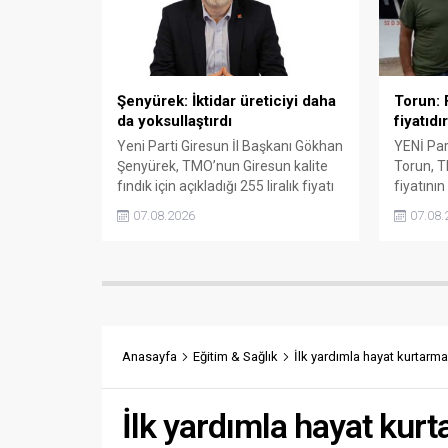
söyledi.
Şenyürek: İktidar üreticiyi daha
Torun: F
da yoksullaştırdı
fiyatıdır
Yeni Parti Giresun İl Başkanı Gökhan
YENİ Part
Şenyürek, TMO’nun Giresun kalite
Torun, T
fındık için açıkladığı 255 liralık fiyatı
fiyatının
“sefalet fiyatı” olarak nitelendirdi.
karşılam
07.08.2026
07.08.
Artışın yıllık enflasyonun altında
fiyatın 
kaldığını belirten Şenyürek, kararın
isterken,
üreticiyi değil tekelleri koruduğunu
yabancı 
savundu.
çağrısın
Anasayfa
Eğitim & Sağlık
İlk yardımla hayat kurtarm
İlk yardımla hayat kur