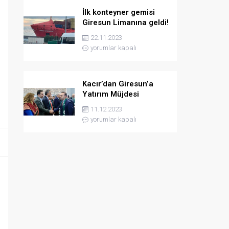
İlk konteyner gemisi
Giresun Limanına geldi!
22.11.2023
yorumlar kapalı
Kacır’dan Giresun’a
Yatırım Müjdesi
11.12.2023
yorumlar kapalı