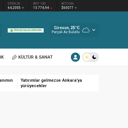
STERLİN
BIST 100
BITCOIN
64,2055
13.774,94
$65077
Giresun,
25
°C
Parçalı Az Bulutlu
IK
KÜLTÜR & SANAT
anımın
Yatırımlar gelmezse Ankara’ya
yürüyecekler