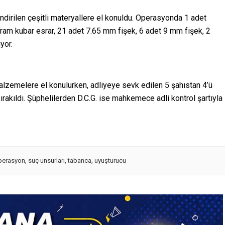
dirilen çeşitli materyallere el konuldu. Operasyonda 1 adet
gram kubar esrar, 21 adet 7.65 mm fişek, 6 adet 9 mm fişek, 2
yor.
alzemelere el konulurken, adliyeye sevk edilen 5 şahıstan 4’ü
bırakıldı. Şüphelilerden D.C.G. ise mahkemece adli kontrol şartıyla
perasyon
,
suç unsurları
,
tabanca
,
uyuşturucu