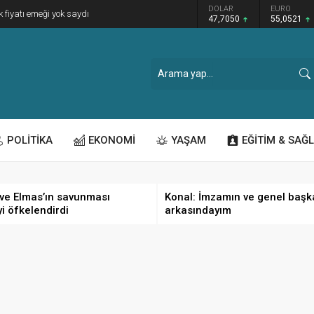
GRAM ALTIN
DOLAR
EURO
k fiyatı emeği yok saydı
6.614,69
47,7050
55,0521
POLİTİKA
EKONOMİ
YAŞAM
EĞİTİM & SAĞL
ve Elmas’ın savunması
Konal: İmzamın ve genel başk
yi öfkelendirdi
arkasındayım