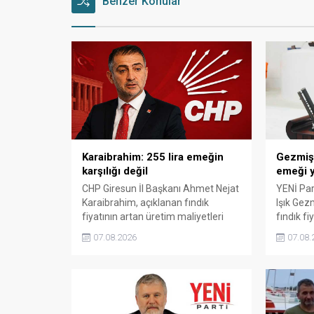
Benzer Konular
Karaibrahim: 255 lira emeğin
Gezmiş: 
karşılığı değil
emeği y
CHP Giresun İl Başkanı Ahmet Nejat
YENİ Part
Karaibrahim, açıklanan fındık
Işık Gez
fiyatının artan üretim maliyetleri
fındık fi
karşısında yetersiz kaldığını
Açıklana
07.08.2026
07.08.
belirterek, üreticinin emeğinin
maliyetle
korunmasını istedi. Karaibrahim,
Gezmiş, 
sürdürülebilir üretim için fiyat
geldiğin
politikasının yeniden
dedi.
değerlendirilmesi gerektiğini