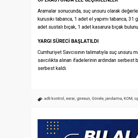
Aramalar sonucunda, suç unsuru olarak değerlen
kurusıkı tabanca, 1 adet el yapımı tabanca, 31 
adet sustalı bıçak, 1 adet kasarura bıçak bulunu
YARGI SÜRECİ BAŞLATILDI
Cumhuriyet Savcısının talimatıyla suç unsuru m
savcılıkta alınan ifadelerinin ardından serbest 
serbest kaldı.
adli kontrol
,
esrar
,
giresun
,
Görele
,
jandarma
,
KOM
,
o