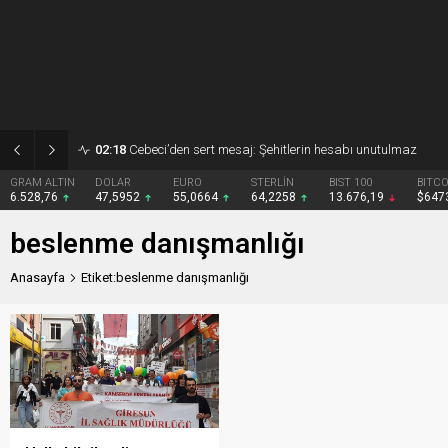
02:18
Cebeci’den sert mesaj: Şehitlerin hesabı unutulmaz
GRAM ALTIN
DOLAR
EURO
STERLİN
BIST 100
BITCO
6.528,76
47,5952
55,0664
64,2258
13.676,19
$647
beslenme danışmanlığı
Anasayfa
Etiket:beslenme danışmanlığı