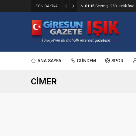
SON DAKİKA
01:15
Gezmiş: 250 liralık fındı
ANA SAYFA
GÜNDEM
SPOR
CİMER