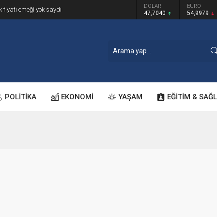
GRAM ALTIN
DOLAR
EURO
k fiyatı emeği yok saydı
6.587,65
47,7040
54,9979
POLİTİKA
EKONOMİ
YAŞAM
EĞİTİM & SAĞL