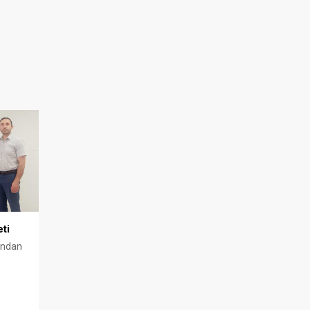
ti
'ndan