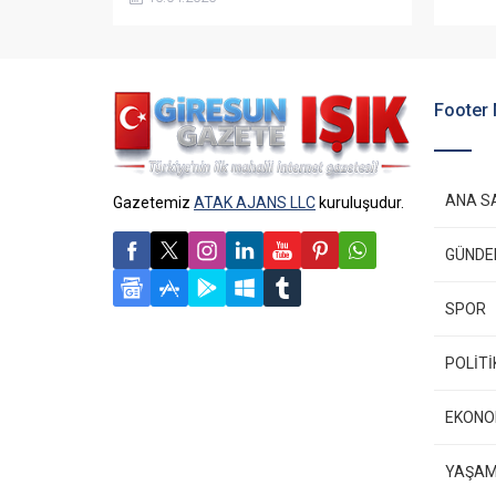
koydu. Açıklamada, sahada yürütülen
faaliyetlerin hukuki durumu net
şekilde ifade edildi.
Footer
ANA S
Gazetemiz
ATAK AJANS LLC
kuruluşudur.
GÜND
SPOR
POLİTİ
EKONO
YAŞA