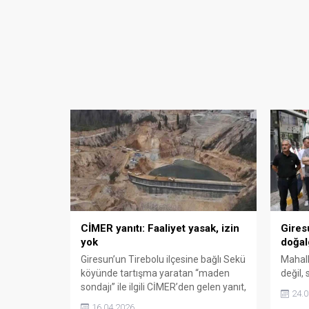
CİMER yanıtı: Faaliyet yasak, izin
Gires
yok
doğal
Giresun’un Tirebolu ilçesine bağlı Sekü
Mahall
köyünde tartışma yaratan “maden
değil,
sondajı” ile ilgili CİMER’den gelen yanıt,
24.0
sürece dair çarpıcı detayları ortaya
16.04.2026