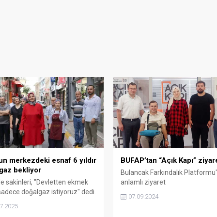
un merkezdeki esnaf 6 yıldır
BUFAP’tan “Açık Kapı” ziyare
gaz bekliyor
Bulancak Farkındalık Platformu
e sakinleri, "Devletten ekmek
anlamlı ziyaret
 sadece doğalgaz istiyoruz" dedi.
07.09.2024
7.2025