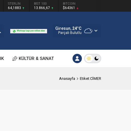
STERLİN
BIST 100
BITCOIN
64,1883
13.866,67
$64361
Giresun,
24
°C
Parçalı Bulutlu
IK
KÜLTÜR & SANAT
Anasayfa
Etiket:CİMER