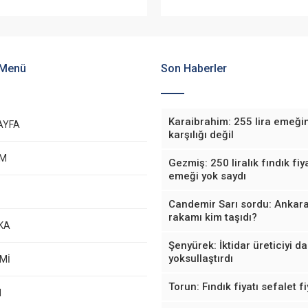
 Menü
Son Haberler
Karaibrahim: 255 lira emeği
AYFA
karşılığı değil
EM
Gezmiş: 250 liralık fındık fiya
emeği yok saydı
Candemir Sarı sordu: Ankara
rakamı kim taşıdı?
KA
Şenyürek: İktidar üreticiyi d
yoksullaştırdı
Mİ
Torun: Fındık fiyatı sefalet fi
M