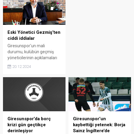
mahkemede gerçekleşti.
hâkim karşısına çıkacağını
belirtti.
Eski Yönetici Gezmiş’ten
ciddi iddialar
Giresunspor'un mali
durumu, kulübün geçmiş
yöneticilerinin açıklamaları
ve kamuoyuna yansıyan
20.12.2024
iddialarla birlikte tartışma
konusu olmaya devam
ediyor.
Giresunspor’da borç
Giresunspor’un
krizi gün geçtikçe
kaybettiği yetenek: Borja
derinleşiyor
Sainz İngiltere’de