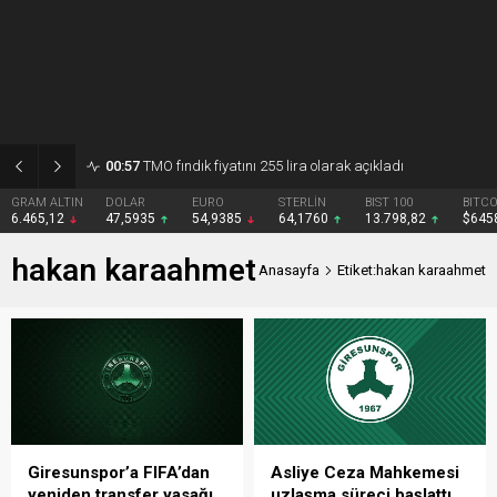
00:56
Karan: Fındık fiyatı üretici için yıkımdır
DOLAR
EURO
STERLİN
BIST 100
BITCOIN
47,5935
54,9385
64,1760
13.798,82
$64582
hakan karaahmet
Anasayfa
Etiket:hakan karaahmet
Giresunspor’a FIFA’dan
Asliye Ceza Mahkemesi
yeniden transfer yasağı
uzlaşma süreci başlattı