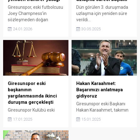
Giresunspor, eski futbolcusu
Dün görülen 3. duruşmada
Joey Champness’in
uzlaşma için yeniden süre
sözleşmeden doğan
verildi…
alacakları nedeniyle FIFA’ya
24.01.2026
30.05.2025
yaptığı başvuru sonucunda
bir kez daha transfer yasağı
getirildi. Yaşanan gelişme,
kulübün geçmiş dönemlerde
yaptığı sözleşmelerin
bugüne yansıyan sonuçlarını
yeniden gündeme taşıdı.
Giresunspor eski
Hakan Karaahmet:
başkanının
Başarımızı anlatmaya
yargılanmasında ikinci
gidiyoruz
duruşma gerçekleşti
Giresunspor eski Başkanı
Giresunspor Kulübü eski
Hakan Karaahmet, takımın
başkanı Hakan Karaahmet
44 yıl aradan sonra Süper
17.01.2025
15.01.2025
dönemine ilişkin yürütülen
Lig’e yükselme sürecini ve
soruşturmanın ikinci
bu başarıyı nasıl elde
duruşması, dün
ettiklerini anlatmak üzere