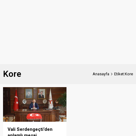
Kore
Anasayfa
Etiket:Kore
Vali Serdengeçti’den
anlamlı mesaj