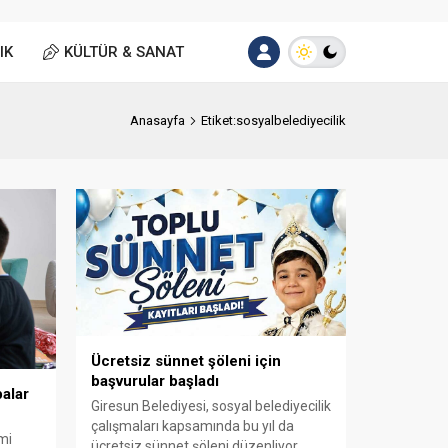
IK
KÜLTÜR & SANAT
Anasayfa
Etiket:sosyalbelediyecilik
Ücretsiz sünnet şöleni için
başvurular başladı
balar
Giresun Belediyesi, sosyal belediyecilik
çalışmaları kapsamında bu yıl da
mi
ücretsiz sünnet şöleni düzenliyor.