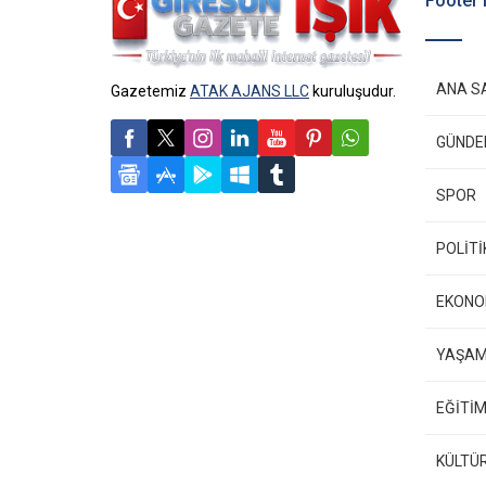
Footer
ANA S
Gazetemiz
ATAK AJANS LLC
kuruluşudur.
GÜND
SPOR
POLİTİ
EKONO
YAŞA
EĞİTİM
KÜLTÜ