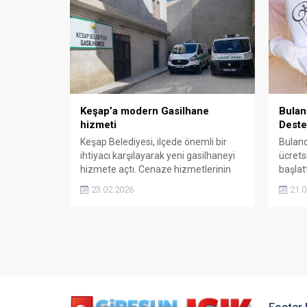
Keşap’a modern Gasilhane
Bulan
hizmeti
Deste
Keşap Belediyesi, ilçede önemli bir
Bulanc
ihtiyacı karşılayarak yeni gasilhaneyi
ücrets
hizmete açtı. Cenaze hizmetlerinin
başlatt
daha sağlıklı ve düzenli yürütülmesi
kapsam
23.02.2026
21.0
amacıyla tamamlanan çalışma
pide de
vatandaşların kullanımına sunuldu.
sofral
hedefl