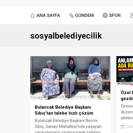
ANA SAYFA
GÜNDEM
SPOR
sosyalbelediyecilik
Özel 
gezdi
Giresu
Bulancak Belediye Başkanı
düzenl
Sıbıç’tan talebe hızlı çözüm
ailele
Bulancak Belediye Başkanı Necmi
bir gü
Sıbıç, Sanayi Mahallesi'nde yaşayan
24.0
Köse'n
vatandaşların oturma bankı talebini