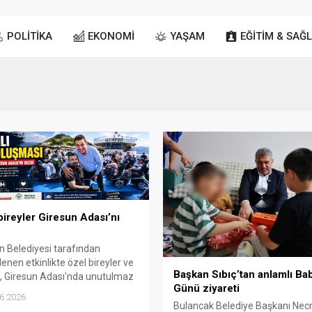
POLİTİKA
EKONOMİ
YAŞAM
EĞİTİM & SAĞL
bireyler Giresun Adası’nı
n Belediyesi tarafından
enen etkinlikte özel bireyler ve
Başkan Sıbıç’tan anlamlı Ba
ri, Giresun Adası'nda unutulmaz
Günü ziyareti
n geçirdi. Belediye Başkanı Fuat
6.2026
in de katıldığı programda,
Bulancak Belediye Başkanı Nec