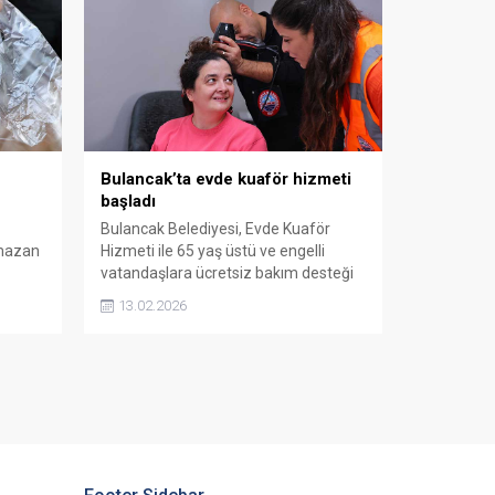
güçlendiren adımlardan biri olarak öne
çıkıyor.
Bulancak’ta evde kuaför hizmeti
başladı
Bulancak Belediyesi, Evde Kuaför
amazan
Hizmeti ile 65 yaş üstü ve engelli
vatandaşlara ücretsiz bakım desteği
 uygun
sunuyor. Sosyal belediyecilik
13.02.2026
anlayışıyla hayata geçirilen uygulama,
hem kişisel ihtiyaçları karşılıyor hem
de gönüllere dokunuyor. Hizmetten
yararlanmak isteyenler belediyeye
başvurarak randevu oluşturabiliyor.