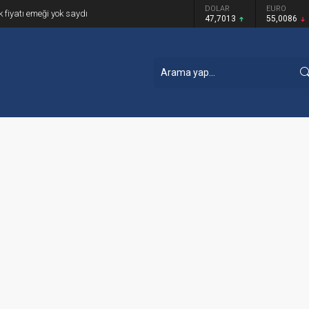
GRAM ALTIN
DOLAR
EURO
k fiyatı emeği yok saydı
6.544,76
47,7013
55,0086