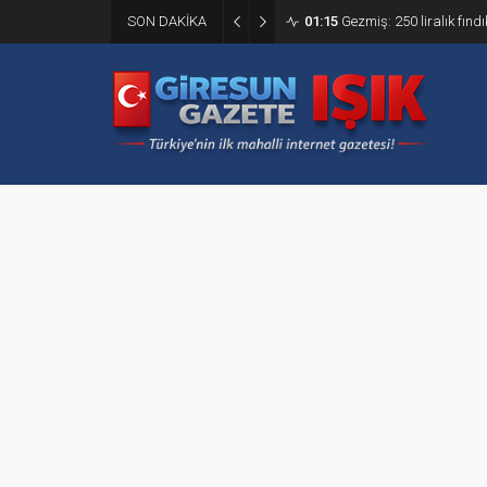
SON DAKİKA
01:15
Gezmiş: 250 liralık fındı