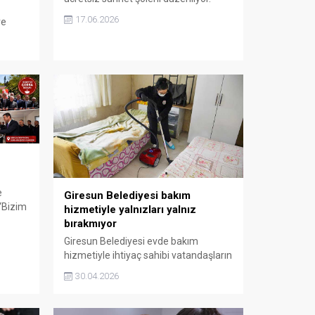
Ailelere ekonomik destek sağlamayı
17.06.2026
ve
amaçlayan organizasyon için
rilen
başvurular alınmaya başladı.
n
e
Giresun Belediyesi bakım
 “Bizim
hizmetiyle yalnızları yalnız
bırakmıyor
ere
Giresun Belediyesi evde bakım
l yaşam
hizmetiyle ihtiyaç sahibi vatandaşların
yaşamına dokunmayı sürdürüyor.
30.04.2026
Özellikle yaşlı, hasta ve engelli bireyler
için yürütülen çalışmalar, şehirde
sosyal belediyecilik anlayışını