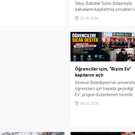
mcılar hem eğlendi hem de
Sıbıç, Babalar Günü dolayısıyla
 bir gün yaşadı.
babalarını kaybetmiş çocukları 
ailelerini ziyaret etti. Gerçekleşti
23.06.2026
ziyaretlerde çocuklarla yakında
ilgilenen Sıbıç, ailelerin yanında
oldukları mesajını verdi.
Öğrenciler için, “Bizim Ev”
kapılarını açtı
Giresun Belediyesi’nin üniversit
öğrencileri için hayata geçirdiği
Ev” projesi düzenlenen törenle
hizmete açıldı. Projede öğrencil
08.05.2026
ücretsiz çorba ikramı ve sosya
alanı sunulacak.