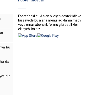
Footer Sidebar
Footer’daki bu 3 alan bileşen desteklidir ve
n
bu sayede bu alana menü, açıklama metni
veya email abonelik formu gibi özellikler
ekleyebilirsiniz.
tı
’ya bu
aha da
yatıdır