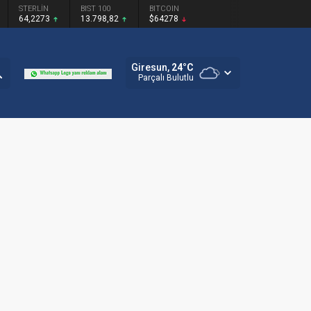
STERLİN
BIST 100
BITCOIN
64,2273
13.798,82
$64278
Giresun,
24
°C
Parçalı Bulutlu