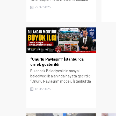
katılı
kısa sürede yerine getirdi. Mahalleye
22.07.2026
sosyal
yerleştirilen yeni oturma bankı,
özellikle yaşlı vatandaşların
dinlenebileceği ve bir araya
gelebileceği yeni bir yaşam alanı
oluşturdu.
“Onurlu Paylaşım” İstanbul’da
örnek gösterildi
Bulancak Belediyesi’nin sosyal
belediyecilik alanında hayata geçirdiği
“Onurlu Paylaşım” modeli, İstanbul’da
düzenlenen Sağlıklı Kentler
15.05.2026
Forumu’nda büyük ilgi gördü. 400
belediyenin katıldığı organizasyonda
Bulancak modeli örnek uygulamalar
arasında yer aldı.