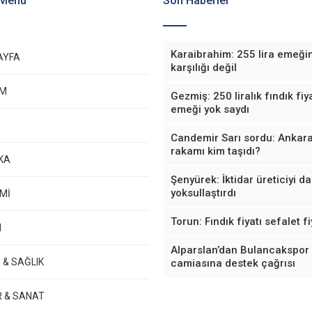
 Menü
Son Haberler
Karaibrahim: 255 lira emeği
AYFA
karşılığı değil
EM
Gezmiş: 250 liralık fındık fiya
emeği yok saydı
Candemir Sarı sordu: Ankara
rakamı kim taşıdı?
KA
Şenyürek: İktidar üreticiyi d
yoksullaştırdı
Mİ
Torun: Fındık fiyatı sefalet fi
M
Alparslan’dan Bulancakspor
 & SAĞLIK
camiasına destek çağrısı
R & SANAT