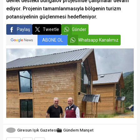
devlet destekli bungalov projesinde çalışmalar devam
ediyor. Projenin tamamlanmasıyla bölgenin turizm
potansiyelinin güçlenmesi hedefleniyor.
Paylaş
Tweetle
Gönder
ABONE OL
Whatsapp Kanalımız
Giresun Işık Gazetesi
Gündem
Manşet