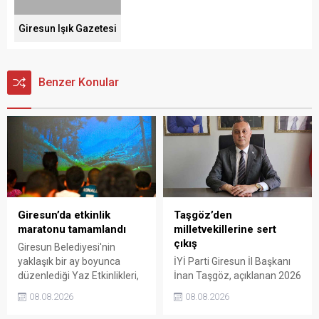
Giresun Işık Gazetesi
Benzer Konular
Giresun’da etkinlik
Taşgöz’den
maratonu tamamlandı
milletvekillerine sert
çıkış
Giresun Belediyesi'nin
yaklaşık bir ay boyunca
İYİ Parti Giresun İl Başkanı
düzenlediği Yaz Etkinlikleri,
İnan Taşgöz, açıklanan 2026
binlerce vatandaşı kültür,
yılı fındık alım fiyatı
08.08.2026
08.08.2026
sanat ve eğlenceyle
üzerinden iktidar
buluşturdu. Yoğun ilgi gören
milletvekillerini sert sözlerle