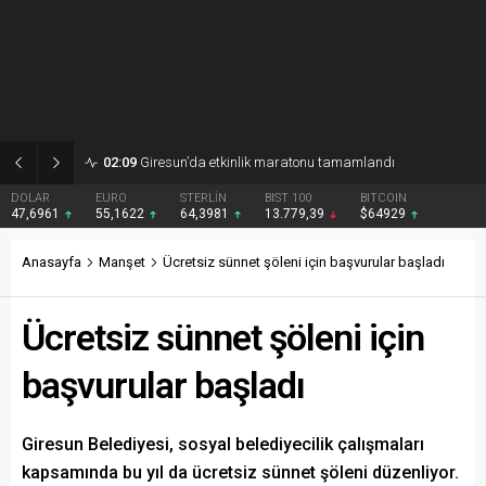
02:09
Giresun’da etkinlik maratonu tamamlandı
DOLAR
EURO
STERLİN
BIST 100
BITCOIN
47,6961
55,1622
64,3981
13.779,39
$64929
Anasayfa
Manşet
Ücretsiz sünnet şöleni için başvurular başladı
Ücretsiz sünnet şöleni için
başvurular başladı
Giresun Belediyesi, sosyal belediyecilik çalışmaları
kapsamında bu yıl da ücretsiz sünnet şöleni düzenliyor.