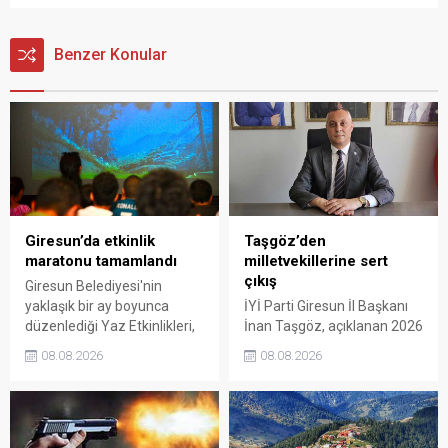
Benzer Konular
Giresun’da etkinlik
Taşgöz’den
maratonu tamamlandı
milletvekillerine sert
çıkış
Giresun Belediyesi'nin
yaklaşık bir ay boyunca
İYİ Parti Giresun İl Başkanı
düzenlediği Yaz Etkinlikleri,
İnan Taşgöz, açıklanan 2026
binlerce vatandaşı kültür,
yılı fındık alım fiyatı
08.08.2026
08.08.2026
sanat ve eğlenceyle
üzerinden iktidar
buluşturdu. Yoğun ilgi gören
milletvekillerini sert sözlerle
organizasyonun ardından
eleştirdi. Taşgöz, üreticinin
Kadın El Emeği Pazarı'nın
emeğinin karşılığını
süresi de 16 Ağustos'a
alamadığını savunarak,