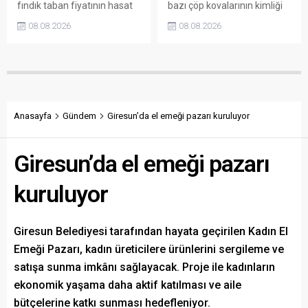
fındık taban fiyatının hasat
bazı çöp kovalarının kimliği
başlamasına rağmen
belirsiz kişi ya da kişilerce
08.08.2026
08.08.2026
açıklanmamasına tepki
sökülerek çalındığını açıkladı.
gösterdi. Bektaş,
Belediye, kamu malına zarar
maliyetlerin katlandığını
verenlerin tespiti için
belirterek üreticiyi memnun
vatandaşlardan ihbar
edecek taban fiyatın en az
desteği istedi.
350 lira olması gerektiğini
savundu.
Anasayfa
Gündem
Giresun’da el emeği pazarı kuruluyor
Giresun’da el emeği pazarı
kuruluyor
Giresun Belediyesi tarafından hayata geçirilen Kadın El
Emeği Pazarı, kadın üreticilere ürünlerini sergileme ve
satışa sunma imkânı sağlayacak. Proje ile kadınların
ekonomik yaşama daha aktif katılması ve aile
bütçelerine katkı sunması hedefleniyor.