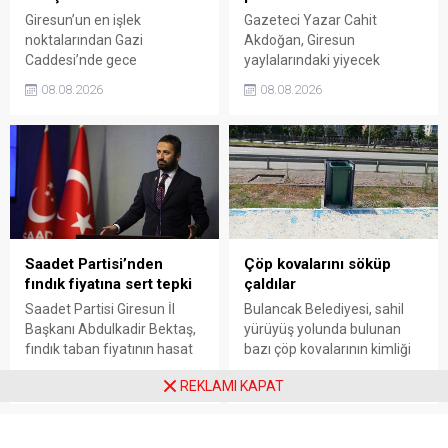
Giresun’un en işlek
Gazeteci Yazar Cahit
noktalarından Gazi
Akdoğan, Giresun
Caddesi’nde gece
yaylalarındaki yiyecek
saatlerinde çıkan silahlı
fiyatlarının çevre illere göre
08.08.2026
08.08.2026
kavgada A.E. ayağından
belirgin biçimde yüksek
vuruldu. Olay sonrası
olduğunu savunarak Giresun
bölgede kısa süreli panik
Valiliği, Tarım ve Orman İl
yaşanırken polis geniş çaplı
Müdürlüğü ile ilgili kurumları
soruşturma başlattı.
denetime çağırdı. Akdoğan,
yüzde 50’ye ulaşan fiyat
farklarının araştırılması
gerektiğini söyledi.
Saadet Partisi’nden
Çöp kovalarını söküp
fındık fiyatına sert tepki
çaldılar
Saadet Partisi Giresun İl
Bulancak Belediyesi, sahil
Başkanı Abdulkadir Bektaş,
yürüyüş yolunda bulunan
fındık taban fiyatının hasat
bazı çöp kovalarının kimliği
başlamasına rağmen
belirsiz kişi ya da kişilerce
08.08.2026
08.08.2026
REKLAMI KAPAT
açıklanmamasına tepki
sökülerek çalındığını açıkladı.
gösterdi. Bektaş,
Belediye, kamu malına zarar
maliyetlerin katlandığını
verenlerin tespiti için