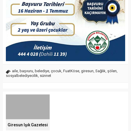
aile
,
başvuru
,
belediye
,
çocuk
,
FuatKöse
,
giresun
,
Sağlık
,
şölen
,
sosyalbelediyecilik
,
sünnet
Giresun Işık Gazetesi