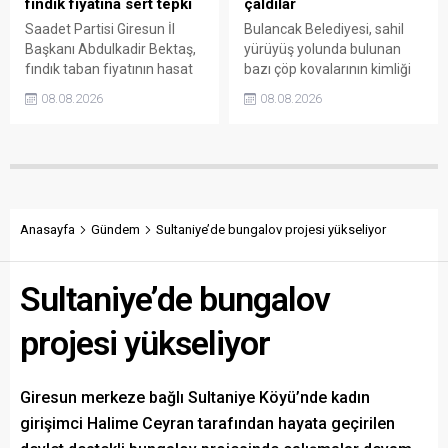
fındık fiyatına sert tepki
çaldılar
Saadet Partisi Giresun İl
Bulancak Belediyesi, sahil
Başkanı Abdulkadir Bektaş,
yürüyüş yolunda bulunan
fındık taban fiyatının hasat
bazı çöp kovalarının kimliği
başlamasına rağmen
belirsiz kişi ya da kişilerce
08.08.2026
08.08.2026
açıklanmamasına tepki
sökülerek çalındığını açıkladı.
gösterdi. Bektaş,
Belediye, kamu malına zarar
maliyetlerin katlandığını
verenlerin tespiti için
belirterek üreticiyi memnun
vatandaşlardan ihbar
edecek taban fiyatın en az
desteği istedi.
350 lira olması gerektiğini
savundu.
Anasayfa
Gündem
Sultaniye’de bungalov projesi yükseliyor
Sultaniye’de bungalov
projesi yükseliyor
Giresun merkeze bağlı Sultaniye Köyü’nde kadın
girişimci Halime Ceyran tarafından hayata geçirilen