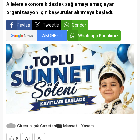
Ailelere ekonomik destek sağlamayı amaçlayan
organizasyon için başvurular alınmaya başladı.
Paylaş
Tweetle
Gönder
ABONE OL
Whatsapp Kanalımız
Giresun Işık Gazetesi
Manşet
-
Yaşam
A
A
0
+
-