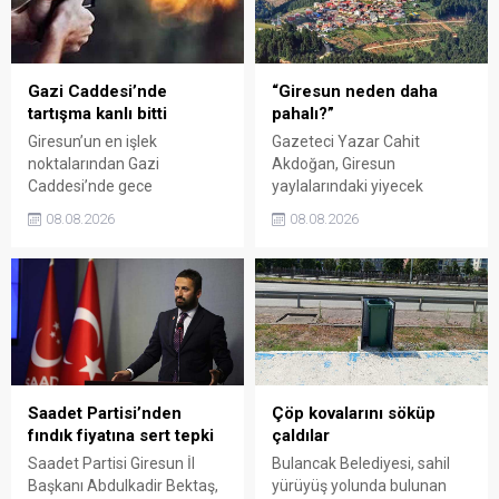
kadar uzatıldı.
Giresun milletvekillerini
sessiz kalmakla suçladı.
Gazi Caddesi’nde
“Giresun neden daha
tartışma kanlı bitti
pahalı?”
Giresun’un en işlek
Gazeteci Yazar Cahit
noktalarından Gazi
Akdoğan, Giresun
Caddesi’nde gece
yaylalarındaki yiyecek
saatlerinde çıkan silahlı
fiyatlarının çevre illere göre
08.08.2026
08.08.2026
kavgada A.E. ayağından
belirgin biçimde yüksek
vuruldu. Olay sonrası
olduğunu savunarak Giresun
bölgede kısa süreli panik
Valiliği, Tarım ve Orman İl
yaşanırken polis geniş çaplı
Müdürlüğü ile ilgili kurumları
soruşturma başlattı.
denetime çağırdı. Akdoğan,
yüzde 50’ye ulaşan fiyat
farklarının araştırılması
gerektiğini söyledi.
Saadet Partisi’nden
Çöp kovalarını söküp
fındık fiyatına sert tepki
çaldılar
Saadet Partisi Giresun İl
Bulancak Belediyesi, sahil
Başkanı Abdulkadir Bektaş,
yürüyüş yolunda bulunan