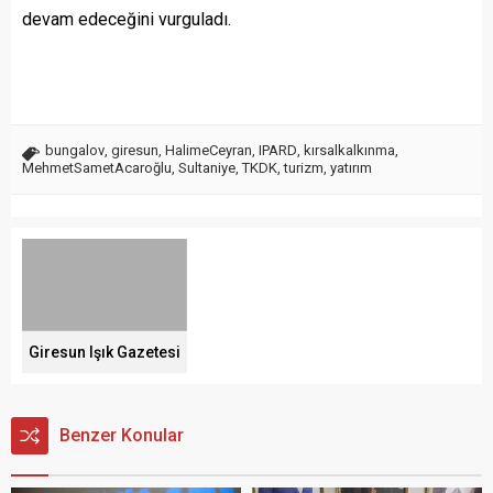
devam edeceğini vurguladı.
bungalov
,
giresun
,
HalimeCeyran
,
IPARD
,
kırsalkalkınma
,
MehmetSametAcaroğlu
,
Sultaniye
,
TKDK
,
turizm
,
yatırım
Giresun Işık Gazetesi
Benzer Konular