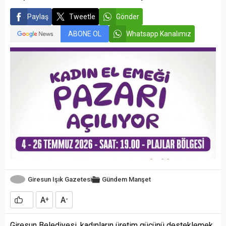
Paylaş
Tweetle
Gönder
ABONE OL
Whatsapp Kanalımız
Giresun Işık Gazetesi
Gündem
Manşet
A
A
+
-
Giresun Belediyesi, kadınların üretim gücünü desteklemek