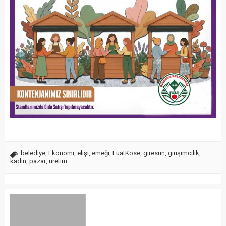
belediye
,
Ekonomi
,
elişi
,
emeği
,
FuatKöse
,
giresun
,
girişimcilik
,
kadin
,
pazar
,
üretim