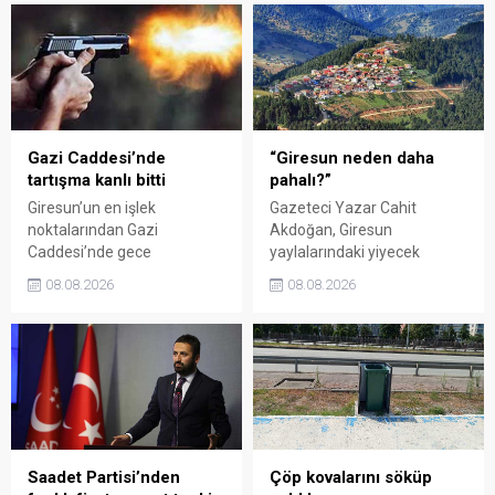
organizasyonun ardından
eleştirdi. Taşgöz, üreticinin
Kadın El Emeği Pazarı'nın
emeğinin karşılığını
süresi de 16 Ağustos'a
alamadığını savunarak,
kadar uzatıldı.
Giresun milletvekillerini
sessiz kalmakla suçladı.
Gazi Caddesi’nde
“Giresun neden daha
tartışma kanlı bitti
pahalı?”
Giresun’un en işlek
Gazeteci Yazar Cahit
noktalarından Gazi
Akdoğan, Giresun
Caddesi’nde gece
yaylalarındaki yiyecek
saatlerinde çıkan silahlı
fiyatlarının çevre illere göre
08.08.2026
08.08.2026
kavgada A.E. ayağından
belirgin biçimde yüksek
vuruldu. Olay sonrası
olduğunu savunarak Giresun
bölgede kısa süreli panik
Valiliği, Tarım ve Orman İl
yaşanırken polis geniş çaplı
Müdürlüğü ile ilgili kurumları
soruşturma başlattı.
denetime çağırdı. Akdoğan,
yüzde 50’ye ulaşan fiyat
farklarının araştırılması
gerektiğini söyledi.
Saadet Partisi’nden
Çöp kovalarını söküp