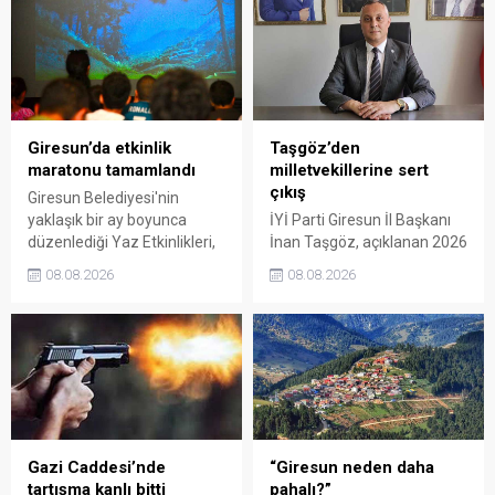
Giresun’da etkinlik
Taşgöz’den
maratonu tamamlandı
milletvekillerine sert
çıkış
Giresun Belediyesi'nin
yaklaşık bir ay boyunca
İYİ Parti Giresun İl Başkanı
düzenlediği Yaz Etkinlikleri,
İnan Taşgöz, açıklanan 2026
binlerce vatandaşı kültür,
yılı fındık alım fiyatı
08.08.2026
08.08.2026
sanat ve eğlenceyle
üzerinden iktidar
buluşturdu. Yoğun ilgi gören
milletvekillerini sert sözlerle
organizasyonun ardından
eleştirdi. Taşgöz, üreticinin
Kadın El Emeği Pazarı'nın
emeğinin karşılığını
süresi de 16 Ağustos'a
alamadığını savunarak,
kadar uzatıldı.
Giresun milletvekillerini
sessiz kalmakla suçladı.
Gazi Caddesi’nde
“Giresun neden daha
tartışma kanlı bitti
pahalı?”