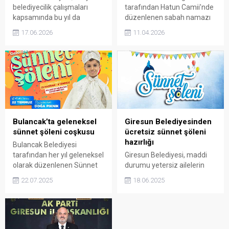
belediyecilik çalışmaları
tarafından Hatun Camii’nde
kapsamında bu yıl da
düzenlenen sabah namazı
ücretsiz sünnet şöleni
buluşmasında, İl Müftüsü
17.06.2026
11.04.2026
düzenliyor. Ailelere
Selçuk Kılıçbay’ın verdiği
ekonomik destek sağlamayı
mesajlar dikkat çekti.
amaçlayan organizasyon
Programda iman, Kur’an ve
için başvurular alınmaya
sünnet ekseninde birlik,
başladı.
beraberlik ve manevi
istikamet vurgusu öne çıktı.
Bulancak’ta geleneksel
Giresun Belediyesinden
sünnet şöleni coşkusu
ücretsiz sünnet şöleni
hazırlığı
Bulancak Belediyesi
tarafından her yıl geleneksel
Giresun Belediyesi, maddi
olarak düzenlenen Sünnet
durumu yetersiz ailelerin
Şöleni, bu yıl da büyük bir
çocukları için geleneksel
22.07.2025
18.06.2025
coşkuyla gerçekleştirilecek.
sünnet şöleni düzenliyor.
Başvurular 4 Temmuz’a
kadar alınacak. Etkinlik 12
Temmuz’da Taşbaşı
Parkı’nda gerçekleşecek.