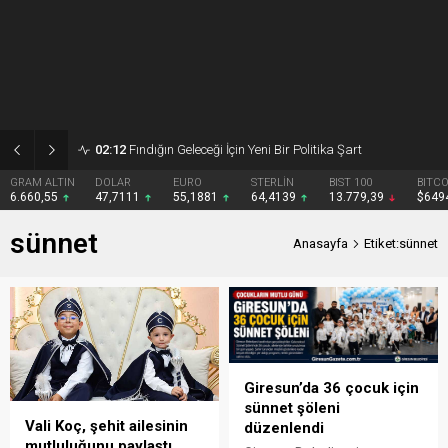
02:12
Fındığın Geleceği İçin Yeni Bir Politika Şart
GRAM ALTIN
DOLAR
EURO
STERLİN
BIST 100
BITCOIN
6.660,55
47,7111
55,1881
64,4139
13.779,39
$6494
sünnet
Anasayfa
Etiket:sünnet
Giresun’da 36 çocuk için
sünnet şöleni
Vali Koç, şehit ailesinin
düzenlendi
mutluluğunu paylaştı