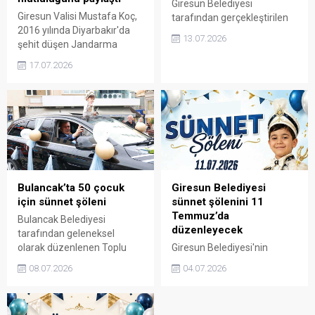
Giresun Belediyesi
Giresun Valisi Mustafa Koç,
tarafından gerçekleştirilen
2016 yılında Diyarbakır'da
Geleneksel Sünnet
13.07.2026
şehit düşen Jandarma
Şöleni’nde 36 çocuk,
Uzman Çavuş Sezgin Burak
aileleriyle birlikte unutulmaz
17.07.2026
Cantürk'ün adını yaşatan
bir gün yaşadı. Şehir
yeğenleri Sezgin Burak ve
turundan müzikli gösterilere
Cantürk'ün sünnet
kadar birçok etkinliğin yer
düğününe katılarak şehit
aldığı program, renkli
ailesinin mutluluğuna ortak
görüntülere sahne oldu.
oldu.
Bulancak’ta 50 çocuk
Giresun Belediyesi
için sünnet şöleni
sünnet şölenini 11
Temmuz’da
Bulancak Belediyesi
düzenleyecek
tarafından geleneksel
olarak düzenlenen Toplu
Giresun Belediyesi'nin
Sünnet Şöleni'nde yaklaşık
geleneksel hale getirdiği
08.07.2026
04.07.2026
50 çocuk sünnet olmanın
ücretsiz sünnet şöleni için
sevincini yaşadı. Konvoy,
hazırlıklar tamamlandı.
etkinlikler ve ikramlarla
Sosyal belediyecilik