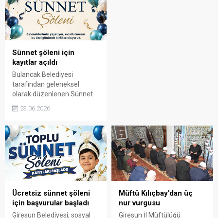
renklenen program, ailelerin
anlayışıyla düzenlenen
yoğun katılımıyla
organizasyonda bu yıl 36
gerçekleştirildi.
çocuk için çeşitli etkinliklerin
yer alacağı özel bir program
gerçekleştirilecek.
Sünnet şöleni için
kayıtlar açıldı
Bulancak Belediyesi
tarafından geleneksel
olarak düzenlenen Sünnet
Şöleni için kayıt süreci
23.06.2026
başladı. Aileler, 22-30
Haziran tarihleri arasında
başvurularını
gerçekleştirerek çocuklarını
şölene dahil edebilecek.
Ücretsiz sünnet şöleni
Müftü Kılıçbay’dan üç
için başvurular başladı
nur vurgusu
Giresun Belediyesi, sosyal
Giresun İl Müftülüğü