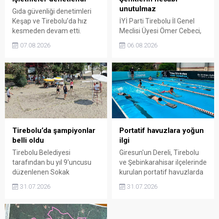
unutulmaz
Gıda güvenliği denetimleri
Keşap ve Tirebolu’da hız
İYİ Parti Tirebolu İl Genel
kesmeden devam etti.
Meclisi Üyesi Ömer Cebeci,
Tarım ve Orman Müdürlüğü
Giresun Müdafaa-i Hukuk
07.08.2026
06.08.2026
ekipleri, köy bakkalları ile
Cemiyeti’nin Milli Mücadele
lokantalarda ürünlerden
dönemindeki rolüne dikkat
hijyen şartlarına kadar
çekti. Cebeci, Giresun’un
birçok başlığı ayrıntılı şekilde
bağımsızlık mücadelesinde
inceledi.
üstlendiği tarihi
sorumluluğun gelecek
nesillere doğru anlatılması
gerektiğini söyledi.
Tirebolu’da şampiyonlar
Portatif havuzlara yoğun
belli oldu
ilgi
Tirebolu Belediyesi
Giresun'un Dereli, Tirebolu
tarafından bu yıl 9'uncusu
ve Şebinkarahisar ilçelerinde
düzenlenen Sokak
kurulan portatif havuzlarda
Basketbolu ve Plaj
yüzme eğitimleri başladı.
31.07.2026
31.07.2026
Voleybolu Turnuvası,
"Yüzme Bilmeyen Kalmasın"
çekişmeli final
projesi kapsamında
karşılaşmalarının ardından
çocuklar, uzman antrenörler