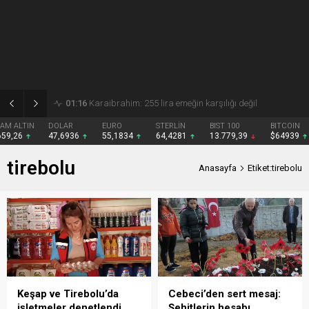
01:15
Gezmiş: 250 liralık fındık fiyatı emeği yok saydı
DOLAR
EURO
STERLİN
BIST 100
BITCOIN
47,6936
55,1834
64,4281
13.779,39
$64939
tirebolu
Anasayfa
Etiket:tirebolu
Keşap ve Tirebolu’da
Cebeci’den sert mesaj:
işletmeler denetlendi
Şehitlerin hesabı