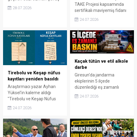
TAKE Projesi kapsamında
Ünal Cak, kaldırıldığı
28.07.2026
sertifikalı maviyemiş fidanı
hastanede doktorların tüm
desteği alan üreticiler
müdahalelerine rağmen
24.07.2026
hasada başladı. İlçe Tarım
kurtarılamadı. 33 yaşındaki
ve Orman Müdürlüğü
Cak'ın vefatı büyük
ekipleri üreticileri ziyaret
üzüntüye neden oldu.
ederek hasat sevincine
ortak oldu.
Kaçak tütün ve etil alkole
darbe
Tirebolu ve Keşap nüfus
Giresun'da jandarma
kayıtları yeniden basıldı
ekiplerinin 5 ilçede
Araştırmacı yazar Ayhan
düzenlediği eş zamanlı
Yüksel'in kaleme aldığı
kaçakçılık operasyonunda
24.07.2026
"Tirebolu ve Keşap Nüfus
yüzlerce kilogram kaçak
Kayıtları" kitabı, yoğun talep
tütün, binlerce makaron ve
24.07.2026
üzerine ikinci baskısıyla
etil alkol ele geçirildi.
yeniden yayımlandı. Şecere
Operasyonda 5 şüpheli
araştırmaları için önemli bir
hakkında adli işlem
kaynak niteliği taşıyan eser,
başlatıldı.
uzun süredir tükenmiş