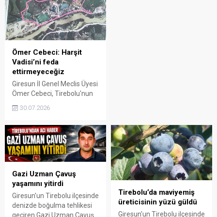
sona erdi. Organizasyonda
eşliğinde ücretsiz yüzme
basketbol ve voleybolda
öğreniyor.
şampiyonluk kupaları
sahiplerini buldu.
Ömer Cebeci: Harşit
Vadisi’ni feda
ettirmeyeceğiz
Giresun İl Genel Meclis Üyesi
Ömer Cebeci, Tirebolu'nun
Demirci ve Balçık Belen
30.07.2026
mahallelerine yapılması
planlandığı öne sürülen çöp
tesisi projesine sert tepki
gösterdi. Cebeci, Harşit
Vadisi'nin doğasının ve
turizm potansiyelinin
korunması gerektiğini
Gazi Uzman Çavuş
belirterek projeye karşı
yaşamını yitirdi
mücadele edeceklerini
Tirebolu’da maviyemiş
Giresun'un Tirebolu ilçesinde
söyledi.
üreticisinin yüzü güldü
denizde boğulma tehlikesi
Giresun'un Tirebolu ilçesinde
geçiren Gazi Uzman Çavuş