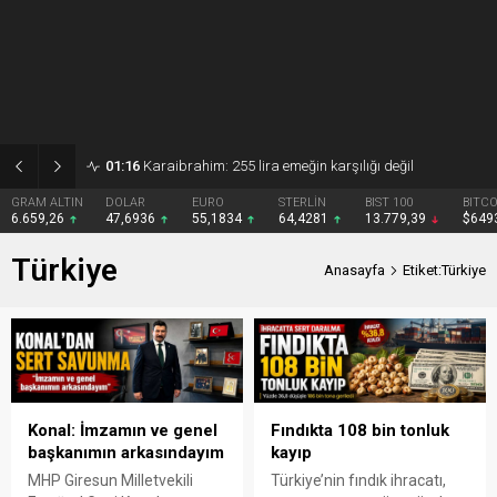
01:16
Karaibrahim: 255 lira emeğin karşılığı değil
TIN
DOLAR
EURO
STERLİN
BIST 100
BITCOIN
6
47,6936
55,1834
64,4281
13.779,39
$64939
Türkiye
Anasayfa
Etiket:Türkiye
Konal: İmzamın ve genel
Fındıkta 108 bin tonluk
başkanımın arkasındayım
kayıp
MHP Giresun Milletvekili
Türkiye’nin fındık ihracatı,