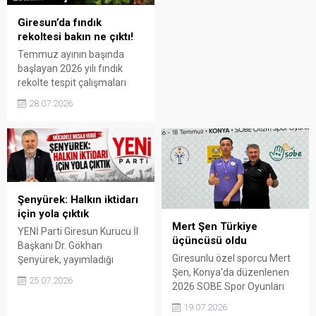
teşekkür etti hem de
ayrılığıyla ilgili ortaya atılan
Giresun’da fındık
iddialara yanıt verdi.
rekoltesi bakın ne çıktı!
Temmuz ayının başında
başlayan 2026 yılı fındık
rekolte tespit çalışmaları
tamamlandı. Bahçelerde
28.07.2026
gerçekleştirilen çotanak
sayımları ve teknik
incelemeler sonucunda
Türkiye’nin tahmini fındık
rekoltesinin 700 bin ton,
Giresun’un tahmini
rekoltesinin ise yaklaşık 87
Şenyürek: Halkın iktidarı
bin ton olduğu belirlendi. 11
için yola çıktık
KURUM ORTAK ÇALIŞTI
Mert Şen Türkiye
YENİ Parti Giresun Kurucu İl
Giresun’da İl Tarım ve
üçüncüsü oldu
Başkanı Dr. Gökhan
Orman Müdürlüğü
Giresunlu özel sporcu Mert
Şenyürek, yayımladığı
koordinasyonunda
Şen, Konya'da düzenlenen
açıklamada partinin
yürütülen çalışmalara
25.07.2026
2026 SOBE Spor Oyunları
toplumun tüm kesimlerini
Giresun...
Masa Tenisi
kapsayan bir anlayışla yola
19.07.2026
Şampiyonası'nda önemli bir
çıktığını belirtti. Şenyürek,