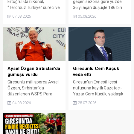
Ertuğrul Gazi Konal,
geçen sezona göre yüzde
“Terörsüz Türkiye” süreci ve
36’yı aşan düşüşle 186 bin
TBMM’ye sunulan kanun
400 tona geriledi. İhraç
07.08.2026
05.08.2026
teklifine verdiği destek
edilen ürün miktarı sert
nedeniyle yöneltilen
biçimde azalırken kilogram
eleştirilere cevap verdi.
başına elde edilen gelir
Konal, teklifin belirli şartlara
yükseldi.
bağlı olduğunu belirterek
siyasi bedel ödemekten
çekinmediğini söyledi.
Aysel Özgan Sırbistan’da
Giresunlu Cem Küçük
gümüşü vurdu
veda etti
Giresunlu milli sporcu Aysel
Giresun'un Eynesil ilçesi
Özgan, Sırbistan’da
nüfusuna kayıtlı Gazeteci-
düzenlenen WSPS Para
Yazar Cem Küçük, yaklaşık
Atıcılık Dünya Kupası’nda
10 yıldır görev yaptığı TGRT
04.08.2026
28.07.2026
önemli bir başarıya daha
Haber ve Türkiye Gazetesi
imza attı. Özgan’ın finaldeki
ile yollarını ayırdığını açıkladı.
performansı Türkiye’ye
Sosyal medya hesabından
gümüş madalya getirdi.
yaptığı paylaşımda hem
çalışma arkadaşlarına