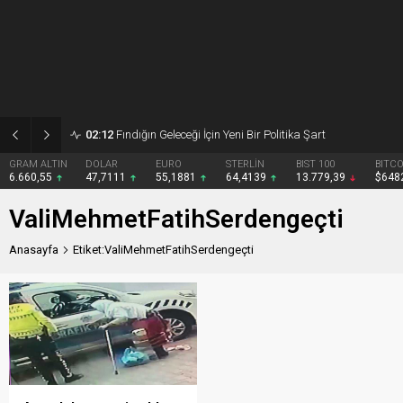
02:12
Fındığın Geleceği İçin Yeni Bir Politika Şart
GRAM ALTIN
DOLAR
EURO
STERLİN
BIST 100
BITCO
6.660,55
47,7111
55,1881
64,4139
13.779,39
$648
ValiMehmetFatihSerdengeçti
Anasayfa
Etiket:ValiMehmetFatihSerdengeçti