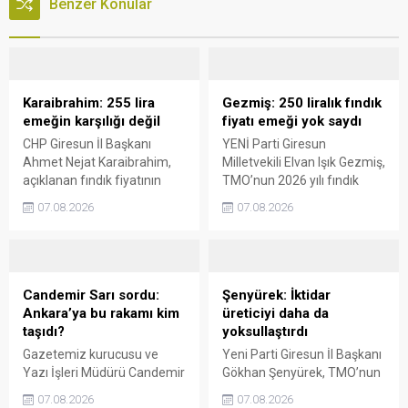
Benzer Konular
Karaibrahim: 255 lira
Gezmiş: 250 liralık fındık
emeğin karşılığı değil
fiyatı emeği yok saydı
CHP Giresun İl Başkanı
YENİ Parti Giresun
Ahmet Nejat Karaibrahim,
Milletvekili Elvan Işık Gezmiş,
açıklanan fındık fiyatının
TMO’nun 2026 yılı fındık
artan üretim maliyetleri
fiyatına sert tepki gösterdi.
07.08.2026
07.08.2026
karşısında yetersiz kaldığını
Açıklanan rakamın üreticinin
belirterek, üreticinin
artan maliyetlerini
emeğinin korunmasını
karşılamadığını belirten
istedi. Karaibrahim,
Gezmiş, “Üreticiyi yok
sürdürülebilir üretim için
sayanı, günü geldiğinde
Candemir Sarı sordu:
Şenyürek: İktidar
fiyat politikasının yeniden
üretici de yok sayacaktır”
Ankara’ya bu rakamı kim
üreticiyi daha da
değerlendirilmesi gerektiğini
dedi.
taşıdı?
yoksullaştırdı
söyledi.
Gazetemiz kurucusu ve
Yeni Parti Giresun İl Başkanı
Yazı İşleri Müdürü Candemir
Gökhan Şenyürek, TMO’nun
Sarı, fındık fiyatı
Giresun kalite fındık için
07.08.2026
07.08.2026