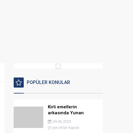
POPÜLER KONULAR
Kirli emellerin
arkasında Yunan
istihbaratı var
09.06.2025
yorumlar kapalı