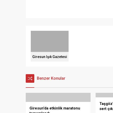
Giresun Işık Gazetesi
Benzer Konular
Taşgöz’
Giresun’da etkinlik maratonu
sert çık