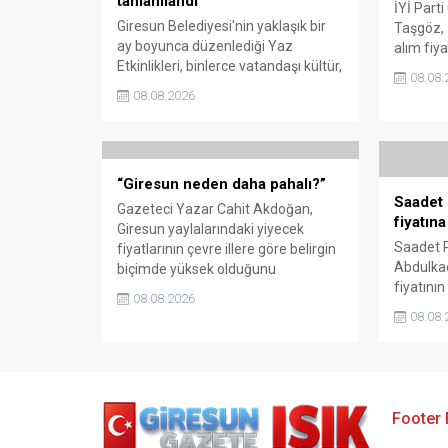
tamamlandı
İYİ Parti
Giresun Belediyesi'nin yaklaşık bir
Taşgöz, a
ay boyunca düzenlediği Yaz
alım fiya
Etkinlikleri, binlerce vatandaşı kültür,
milletvek
08.08.
sanat ve eğlenceyle buluşturdu.
eleştirdi
08.08.2026
Yoğun ilgi gören organizasyonun
emeğinin
ardından Kadın El Emeği Pazarı'nın
savunarak
süresi de 16 Ağustos'a kadar
sessiz k
uzatıldı.
“Giresun neden daha pahalı?”
Saadet 
Gazeteci Yazar Cahit Akdoğan,
fiyatına
Giresun yaylalarındaki yiyecek
Saadet P
fiyatlarının çevre illere göre belirgin
Abdulkad
biçimde yüksek olduğunu
fiyatını
savunarak Giresun Valiliği, Tarım ve
08.08.2026
rağmen 
Orman İl Müdürlüğü ile ilgili
08.08.
gösterdi
kurumları denetime çağırdı.
katlandığ
Akdoğan, yüzde 50’ye ulaşan fiyat
memnun 
farklarının araştırılması gerektiğini
az 350 li
söyledi.
savundu
Footer