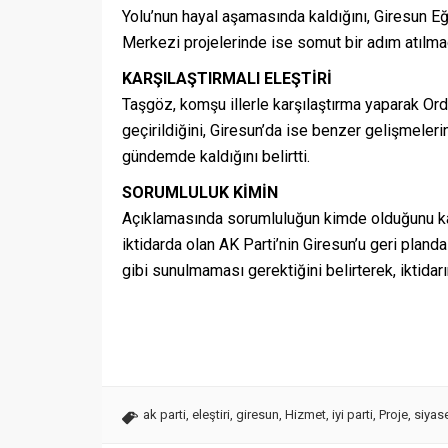
Yolu’nun hayal aşamasında kaldığını, Giresun Eğ
Merkezi projelerinde ise somut bir adım atılmadı
KARŞILAŞTIRMALI ELEŞTİRİ
Taşgöz, komşu illerle karşılaştırma yaparak Ord
geçirildiğini, Giresun’da ise benzer gelişmeleri
gündemde kaldığını belirtti.
SORUMLULUK KİMİN
Açıklamasında sorumluluğun kimde olduğunu kam
iktidarda olan AK Parti’nin Giresun’u geri pland
gibi sunulmaması gerektiğini belirterek, iktidar
ak parti
,
eleştiri
,
giresun
,
Hizmet
,
iyi parti
,
Proje
,
siyas