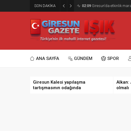
SON DAKİKA
02:09
Giresun’da etkinlik ma
ANA SAYFA
GÜNDEM
SPOR
Giresun Kalesi yapılaşma
Alkan:
tartışmasının odağında
olmalı