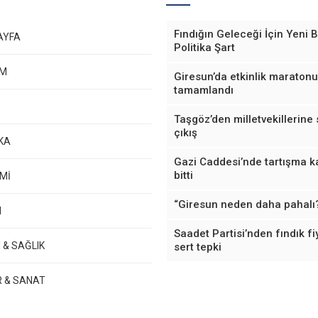
Fındığın Geleceği İçin Yeni B
AYFA
Politika Şart
EM
Giresun’da etkinlik maratonu
tamamlandı
Taşgöz’den milletvekillerine 
çıkış
KA
Gazi Caddesi’nde tartışma k
bitti
Mİ
“Giresun neden daha pahalı
M
Saadet Partisi’nden fındık fi
 & SAĞLIK
sert tepki
R & SANAT