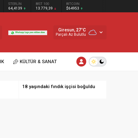
STERLİN
BIST 100
BITCOIN
64,4139
13.779,39
$64953
Giresun,
27
°C
Parçalı Az Bulutlu
IK
KÜLTÜR & SANAT
18 yaşındaki fındık işçisi boğuldu