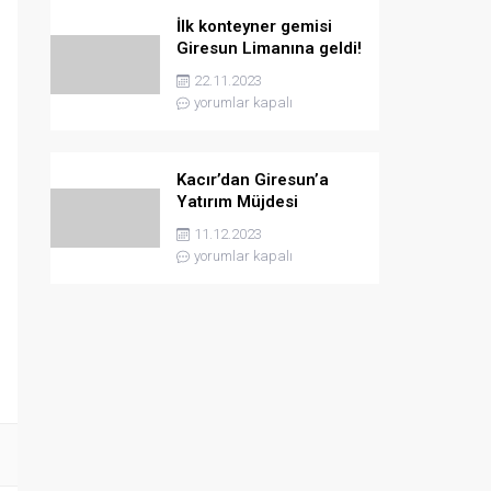
İlk konteyner gemisi
Giresun Limanına geldi!
22.11.2023
yorumlar kapalı
Kacır’dan Giresun’a
Yatırım Müjdesi
11.12.2023
yorumlar kapalı