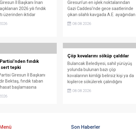
 Giresun İl Başkanı İnan
Giresun’un en işlek noktalarından
çıklanan 2026 yılı fındık
Gazi Caddesi’nde gece saatlerinde
tı üzerinden iktidar
çıkan silahlı kavgada A.E. ayağından
illerini sert sözlerle
vuruldu. Olay sonrası bölgede kısa
2026
08.08.2026
. Taşgöz, üreticinin
süreli panik yaşanırken polis geniş
 karşılığını alamadığını
çaplı soruşturma başlattı.
, Giresun milletvekillerini
almakla suçladı.
Çöp kovalarını söküp çaldılar
Partisi’nden fındık
Bulancak Belediyesi, sahil yürüyüş
 sert tepki
yolunda bulunan bazı çöp
artisi Giresun İl Başkanı
kovalarının kimliği belirsiz kişi ya da
ir Bektaş, fındık taban
kişilerce sökülerek çalındığını
n hasat başlamasına
açıkladı. Belediye, kamu malına
08.08.2026
açıklanmamasına tepki
zarar verenlerin tespiti için
2026
. Bektaş, maliyetlerin
vatandaşlardan ihbar desteği istedi.
ını belirterek üreticiyi
edecek taban fiyatın en
ra olması gerektiğini
.
 Menü
Son Haberler