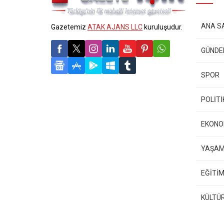
ANA S
Gazetemiz
ATAK AJANS LLC
kuruluşudur.
GÜND
SPOR
POLİTİ
EKONO
YAŞA
EĞİTİM
KÜLTÜ