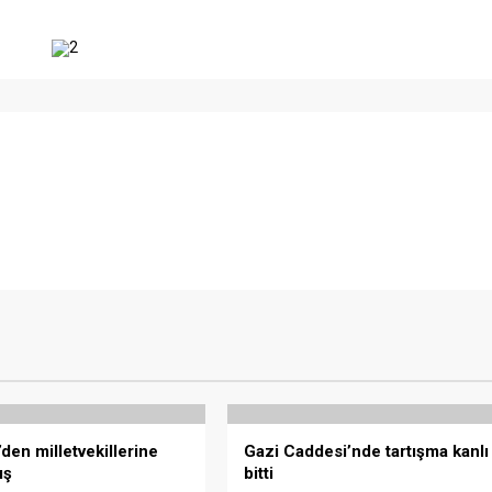
2
den milletvekillerine
Gazi Caddesi’nde tartışma kanlı
ış
bitti