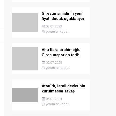
Giresun simidinin yeni
fiyatı dudak uçuklatıyor
03.07.2023
yorumlar kapalı
Ahu Karaibrahimoğlu
Giresunspor’da tarih
yazmaya hazırlanıyor
02.07.2025
yorumlar kapalı
Atatürk, İsrail devletinin
kurulmasını savaş
sebebi olarak ilân
05.01.2024
etmişti
yorumlar kapalı