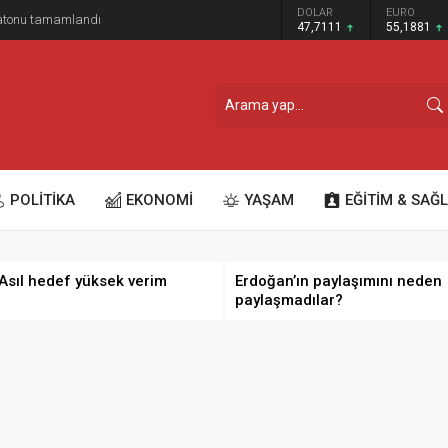
GRAM ALTIN
DOLAR
EURO
ratonu tamamlandı
6.660,55
47,7111
55,1881
POLİTİKA
EKONOMİ
YAŞAM
EĞİTİM & SAĞL
 Asıl hedef yüksek verim
Erdoğan’ın paylaşımını neden
paylaşmadılar?