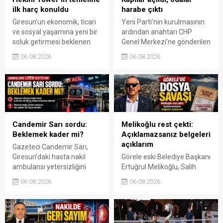
ilk harç konuldu
harabe çıktı
Giresun’un ekonomik, ticari
Yeni Parti’nin kurulmasının
ve sosyal yaşamına yeni bir
ardından anahtarı CHP
soluk getirmesi beklenen
Genel Merkezi’ne gönderilen
Hekim Tower projesinde
Giresun İl Başkanlığı binası,
06.08.2026
06.08.2026
inşaat süreci başladı.
yeni atamaların ardından
Teyyaredüzü Mahallesi’nde
yeniden açıldı. Yetkililerin
düzenlenen geniş katılımlı
binada karşılaştığı manzara
törenle temeli atılan
ise siyaset arenasında yeni
projenin 18 ay içinde
bir tartışmanın fitilini
tamamlanması
ateşledi.
hedefleniyor.
Melikoğlu rest çekti:
Candemir Sarı sordu:
Açıklamazsanız belgeleri
Beklemek kader mi?
açıklarım
Gazeteci Candemir Sarı,
Görele eski Belediye Başkanı
Giresun’daki hasta nakil
Ertuğrul Melikoğlu, Salih
ambulansı yetersizliğini
Sinirlioğlu Caddesi’nin yapım
köşesine taşıdı. Sarı,
06.08.2026
06.08.2026
maliyeti üzerinden belediye
solunum cihazına bağlı bir
yönetimine ağır suçlamalar
hastanın yaklaşık 11 saat
yöneltti. “Yedi cadde fiyatına
ambulans beklediğini
bir cadde yapıldı” iddiasında
belirterek yetkililere çözüm