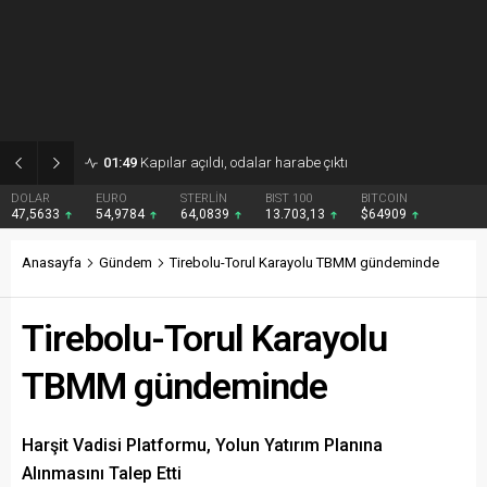
01:49
Kapılar açıldı, odalar harabe çıktı
DOLAR
EURO
STERLİN
BIST 100
BITCOIN
47,5633
54,9784
64,0839
13.703,13
$64909
Anasayfa
Gündem
Tirebolu-Torul Karayolu TBMM gündeminde
Tirebolu-Torul Karayolu
TBMM gündeminde
Harşit Vadisi Platformu, Yolun Yatırım Planına
Alınmasını Talep Etti