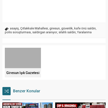
asayiş
,
Çıtlakkale Mahallesi
,
giresun
,
güvenlik
,
kafe önü saldırı
,
polis soruşturması
,
saldırgan aranıyor
,
silahlı saldırı
,
Yaralanma
Giresun Işık Gazetesi
Benzer Konular