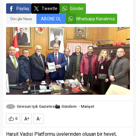
Paylaş
Tweetle
Gönder
ABONE OL
Whatsapp Kanalımız
Giresun Işık Gazetesi
Gündem
-
Manşet
A
A
0
+
-
Harşit Vadisi Platformu üyelerinden oluşan bir heyet,