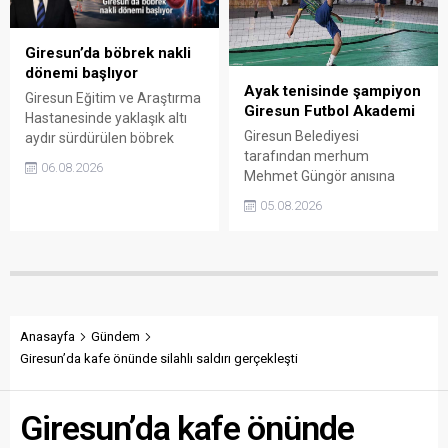
bulunan Melikoğlu, ihale ve
çağrısı yaptı.
harcama kalemlerinin
açıklanmasını istedi.
Giresun’da böbrek nakli
dönemi başlıyor
Ayak tenisinde şampiyon
Giresun Eğitim ve Araştırma
Giresun Futbol Akademi
Hastanesinde yaklaşık altı
Giresun Belediyesi
aydır sürdürülen böbrek
tarafından merhum
nakli hazırlıkları tamamlandı.
06.08.2026
Mehmet Güngör anısına
Ön izin başvurusunun
düzenlenen Ayak Tenisi
sonuçlanmasının ardından
05.08.2026
Turnuvası, 54 takımın
operasyonların Giresun’da
mücadelesine sahne oldu.
başlaması hedefleniyor.
Büyük ilgi gören
organizasyon, final
karşılaşmaları ve ödül
töreniyle tamamlandı.
Anasayfa
Gündem
Giresun’da kafe önünde silahlı saldırı gerçekleşti
Giresun’da kafe önünde