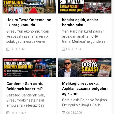
Hekim Tower’ın temeline
Kapılar açıldı, odalar
ilk harç konuldu
harabe çıktı
Giresun’un ekonomik, ticari
Yeni Parti’nin kurulmasının
ve sosyal yaşamına yeni bir
ardından anahtarı CHP
soluk getirmesi beklenen
Genel Merkezi’ne gönderilen
Hekim Tower projesinde
Giresun İl Başkanlığı binası,
06.08.2026
06.08.2026
inşaat süreci başladı.
yeni atamaların ardından
Teyyaredüzü Mahallesi’nde
yeniden açıldı. Yetkililerin
düzenlenen geniş katılımlı
binada karşılaştığı manzara
törenle temeli atılan
ise siyaset arenasında yeni
projenin 18 ay içinde
bir tartışmanın fitilini
tamamlanması
ateşledi.
hedefleniyor.
Melikoğlu rest çekti:
Candemir Sarı sordu:
Açıklamazsanız belgeleri
Beklemek kader mi?
açıklarım
Gazeteci Candemir Sarı,
Görele eski Belediye Başkanı
Giresun’daki hasta nakil
Ertuğrul Melikoğlu, Salih
ambulansı yetersizliğini
Sinirlioğlu Caddesi’nin yapım
köşesine taşıdı. Sarı,
06.08.2026
06.08.2026