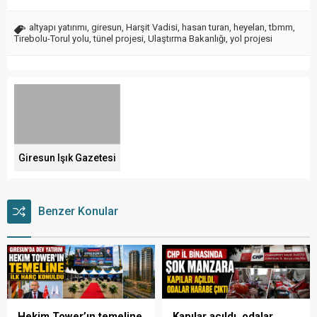
altyapı yatırımı
,
giresun
,
Harşit Vadisi
,
hasan turan
,
heyelan
,
tbmm
,
Tirebolu-Torul yolu
,
tünel projesi
,
Ulaştırma Bakanlığı
,
yol projesi
Giresun Işık Gazetesi
Benzer Konular
Hekim Tower’ın temeline
Kapılar açıldı, odalar