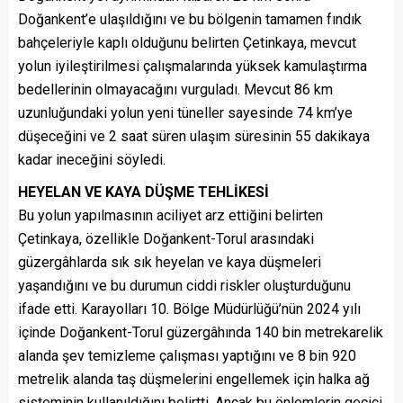
Doğankent’e ulaşıldığını ve bu bölgenin tamamen fındık
bahçeleriyle kaplı olduğunu belirten Çetinkaya, mevcut
yolun iyileştirilmesi çalışmalarında yüksek kamulaştırma
bedellerinin olmayacağını vurguladı. Mevcut 86 km
uzunluğundaki yolun yeni tüneller sayesinde 74 km’ye
düşeceğini ve 2 saat süren ulaşım süresinin 55 dakikaya
kadar ineceğini söyledi.
HEYELAN VE KAYA DÜŞME TEHLİKESİ
Bu yolun yapılmasının aciliyet arz ettiğini belirten
Çetinkaya, özellikle Doğankent-Torul arasındaki
güzergâhlarda sık sık heyelan ve kaya düşmeleri
yaşandığını ve bu durumun ciddi riskler oluşturduğunu
ifade etti. Karayolları 10. Bölge Müdürlüğü’nün 2024 yılı
içinde Doğankent-Torul güzergâhında 140 bin metrekarelik
alanda şev temizleme çalışması yaptığını ve 8 bin 920
metrelik alanda taş düşmelerini engellemek için halka ağ
sisteminin kullanıldığını belirtti. Ancak bu önlemlerin geçici