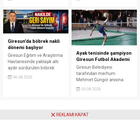
maliyeti üzerinden belediye
solunum cihazına bağlı bir
yönetimine ağır suçlamalar
hastanın yaklaşık 11 saat
yöneltti. “Yedi cadde fiyatına
ambulans beklediğini
bir cadde yapıldı” iddiasında
belirterek yetkililere çözüm
bulunan Melikoğlu, ihale ve
çağrısı yaptı.
harcama kalemlerinin
açıklanmasını istedi.
Giresun’da böbrek nakli
dönemi başlıyor
Ayak tenisinde şampiyon
Giresun Eğitim ve Araştırma
Giresun Futbol Akademi
Hastanesinde yaklaşık altı
Giresun Belediyesi
aydır sürdürülen böbrek
tarafından merhum
nakli hazırlıkları tamamlandı.
06.08.2026
Mehmet Güngör anısına
Ön izin başvurusunun
düzenlenen Ayak Tenisi
sonuçlanmasının ardından
05.08.2026
Turnuvası, 54 takımın
operasyonların Giresun’da
mücadelesine sahne oldu.
başlaması hedefleniyor.
Büyük ilgi gören
organizasyon, final
REKLAMI KAPAT
karşılaşmaları ve ödül
töreniyle tamamlandı.