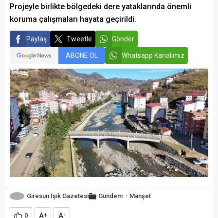
Projeyle birlikte bölgedeki dere yataklarında önemli
koruma çalışmaları hayata geçirildi.
Paylaş
Tweetle
Gönder
ABONE OL
Whatsapp Kanalımız
Giresun Işık Gazetesi
Gündem
-
Manşet
A
A
0
+
-