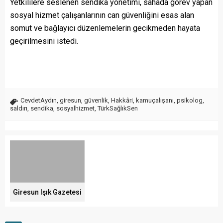
Yetkililere seslenen sendika yönetimi, sahada görev yapan
sosyal hizmet çalışanlarının can güvenliğini esas alan
somut ve bağlayıcı düzenlemelerin gecikmeden hayata
geçirilmesini istedi.
CevdetAydın
,
giresun
,
güvenlik
,
Hakkâri
,
kamuçalışanı
,
psikolog
,
saldırı
,
sendika
,
sosyalhizmet
,
TürkSağlıkSen
Giresun Işık Gazetesi