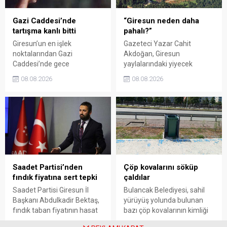
Gazi Caddesi’nde
“Giresun neden daha
tartışma kanlı bitti
pahalı?”
Giresun’un en işlek
Gazeteci Yazar Cahit
noktalarından Gazi
Akdoğan, Giresun
Caddesi’nde gece
yaylalarındaki yiyecek
saatlerinde çıkan silahlı
fiyatlarının çevre illere göre
08.08.2026
08.08.2026
kavgada A.E. ayağından
belirgin biçimde yüksek
vuruldu. Olay sonrası
olduğunu savunarak Giresun
bölgede kısa süreli panik
Valiliği, Tarım ve Orman İl
yaşanırken polis geniş çaplı
Müdürlüğü ile ilgili kurumları
soruşturma başlattı.
denetime çağırdı. Akdoğan,
yüzde 50’ye ulaşan fiyat
farklarının araştırılması
gerektiğini söyledi.
Saadet Partisi’nden
Çöp kovalarını söküp
fındık fiyatına sert tepki
çaldılar
Saadet Partisi Giresun İl
Bulancak Belediyesi, sahil
Başkanı Abdulkadir Bektaş,
yürüyüş yolunda bulunan
fındık taban fiyatının hasat
bazı çöp kovalarının kimliği
başlamasına rağmen
belirsiz kişi ya da kişilerce
08.08.2026
08.08.2026