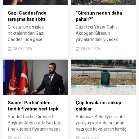
Gazi Caddesi’nde
“Giresun neden daha
tartışma kanlı bitti
pahalı?”
Giresun’un en işlek
Gazeteci Yazar Cahit
noktalarından Gazi
Akdoğan, Giresun
Caddesi’nde gece
yaylalarındaki yiyecek
saatlerinde çıkan silahlı
fiyatlarının çevre illere göre
08.08.2026
08.08.2026
kavgada A.E. ayağından
belirgin biçimde yüksek
vuruldu. Olay sonrası
olduğunu savunarak Giresun
bölgede kısa süreli panik
Valiliği, Tarım ve Orman İl
yaşanırken polis geniş çaplı
Müdürlüğü ile ilgili kurumları
soruşturma başlattı.
denetime çağırdı. Akdoğan,
yüzde 50’ye ulaşan fiyat
farklarının araştırılması
gerektiğini söyledi.
Saadet Partisi’nden
Çöp kovalarını söküp
fındık fiyatına sert tepki
çaldılar
Saadet Partisi Giresun İl
Bulancak Belediyesi, sahil
Başkanı Abdulkadir Bektaş,
yürüyüş yolunda bulunan
fındık taban fiyatının hasat
bazı çöp kovalarının kimliği
başlamasına rağmen
belirsiz kişi ya da kişilerce
08.08.2026
08.08.2026