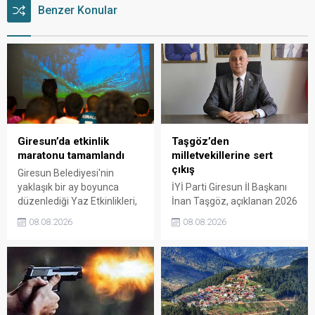
Benzer Konular
Giresun’da etkinlik
Taşgöz’den
maratonu tamamlandı
milletvekillerine sert
çıkış
Giresun Belediyesi'nin
yaklaşık bir ay boyunca
İYİ Parti Giresun İl Başkanı
düzenlediği Yaz Etkinlikleri,
İnan Taşgöz, açıklanan 2026
binlerce vatandaşı kültür,
yılı fındık alım fiyatı
08.08.2026
08.08.2026
sanat ve eğlenceyle
üzerinden iktidar
buluşturdu. Yoğun ilgi gören
milletvekillerini sert sözlerle
organizasyonun ardından
eleştirdi. Taşgöz, üreticinin
Kadın El Emeği Pazarı'nın
emeğinin karşılığını
süresi de 16 Ağustos'a
alamadığını savunarak,
kadar uzatıldı.
Giresun milletvekillerini
sessiz kalmakla suçladı.