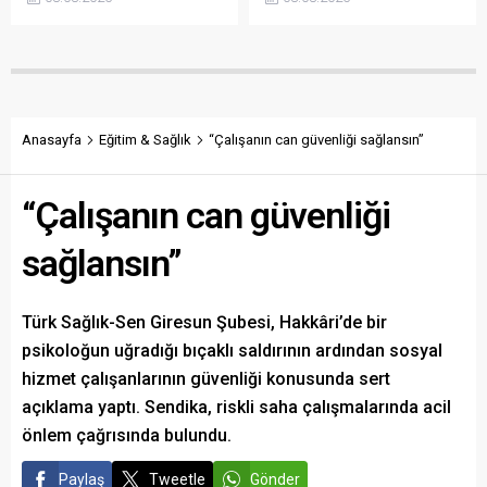
açıklanmamasına tepki
sökülerek çalındığını açıkladı.
gösterdi. Bektaş,
Belediye, kamu malına zarar
maliyetlerin katlandığını
verenlerin tespiti için
belirterek üreticiyi memnun
vatandaşlardan ihbar
edecek taban fiyatın en az
desteği istedi.
350 lira olması gerektiğini
savundu.
Anasayfa
Eğitim & Sağlık
“Çalışanın can güvenliği sağlansın”
“Çalışanın can güvenliği
sağlansın”
Türk Sağlık-Sen Giresun Şubesi, Hakkâri’de bir
psikoloğun uğradığı bıçaklı saldırının ardından sosyal
hizmet çalışanlarının güvenliği konusunda sert
açıklama yaptı. Sendika, riskli saha çalışmalarında acil
önlem çağrısında bulundu.
Paylaş
Tweetle
Gönder