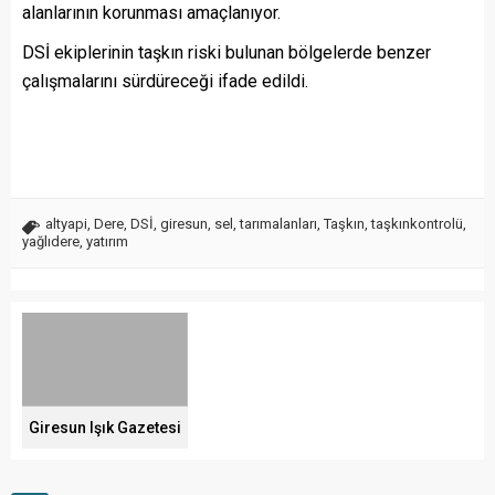
alanlarının korunması amaçlanıyor.
DSİ ekiplerinin taşkın riski bulunan bölgelerde benzer
çalışmalarını sürdüreceği ifade edildi.
altyapi
,
Dere
,
DSİ
,
giresun
,
sel
,
tarımalanları
,
Taşkın
,
taşkınkontrolü
,
yağlıdere
,
yatırım
Giresun Işık Gazetesi