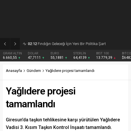
02:09
Giresun’da etkinlik maratonu tamamlandı
DOLAR
EURO
STERLİN
BIST 100
BITCOIN
47,7111
55,1881
64,4139
13.779,39
$64824
Anasayfa
Gündem
Yağlıdere projesi tamamlandı
Yağlıdere projesi
tamamlandı
Giresun’da taşkın tehlikesine karşı yürütülen Yağlıdere
Vadisi 3. Kısım Taşkın Kontrol İnşaatı tamamlandı.