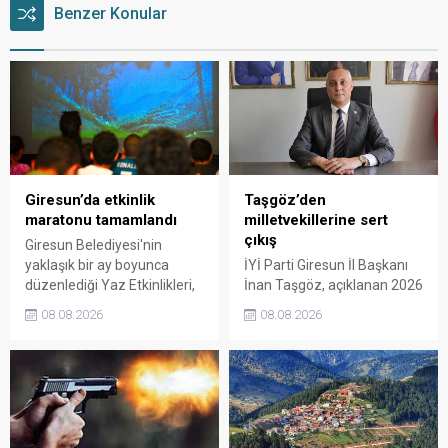
Benzer Konular
Giresun’da etkinlik
Taşgöz’den
maratonu tamamlandı
milletvekillerine sert
çıkış
Giresun Belediyesi'nin
yaklaşık bir ay boyunca
İYİ Parti Giresun İl Başkanı
düzenlediği Yaz Etkinlikleri,
İnan Taşgöz, açıklanan 2026
binlerce vatandaşı kültür,
yılı fındık alım fiyatı
08.08.2026
08.08.2026
sanat ve eğlenceyle
üzerinden iktidar
buluşturdu. Yoğun ilgi gören
milletvekillerini sert sözlerle
organizasyonun ardından
eleştirdi. Taşgöz, üreticinin
Kadın El Emeği Pazarı'nın
emeğinin karşılığını
süresi de 16 Ağustos'a
alamadığını savunarak,
kadar uzatıldı.
Giresun milletvekillerini
sessiz kalmakla suçladı.