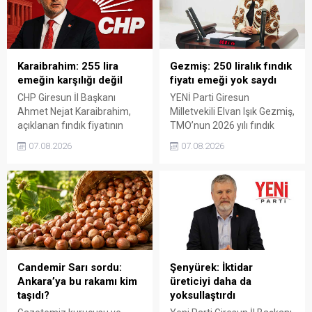
Karaibrahim: 255 lira
Gezmiş: 250 liralık fındık
emeğin karşılığı değil
fiyatı emeği yok saydı
CHP Giresun İl Başkanı
YENİ Parti Giresun
Ahmet Nejat Karaibrahim,
Milletvekili Elvan Işık Gezmiş,
açıklanan fındık fiyatının
TMO’nun 2026 yılı fındık
artan üretim maliyetleri
fiyatına sert tepki gösterdi.
07.08.2026
07.08.2026
karşısında yetersiz kaldığını
Açıklanan rakamın üreticinin
belirterek, üreticinin
artan maliyetlerini
emeğinin korunmasını
karşılamadığını belirten
istedi. Karaibrahim,
Gezmiş, “Üreticiyi yok
sürdürülebilir üretim için
sayanı, günü geldiğinde
fiyat politikasının yeniden
üretici de yok sayacaktır”
değerlendirilmesi gerektiğini
dedi.
söyledi.
Candemir Sarı sordu:
Şenyürek: İktidar
Ankara’ya bu rakamı kim
üreticiyi daha da
taşıdı?
yoksullaştırdı