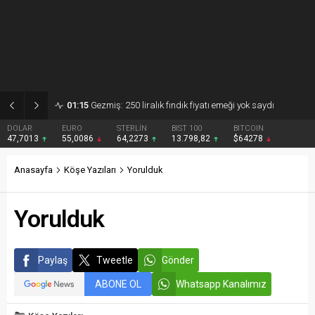
01:15
Gezmiş: 250 liralık fındık fiyatı emeği yok saydı
DOLAR
EURO
STERLİN
BIST 100
BITCOIN
47,7013
55,0086
64,2273
13.798,82
$64278
Anasayfa
Köşe Yazıları
Yorulduk
Yorulduk
Paylaş
Tweetle
Gönder
ABONE OL
Whatsapp Kanalımız