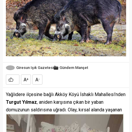
Giresun Işık Gazetesi
Gündem
Manşet
A
A
+
-
Yağlıdere ilçesine bağlı Akköy Köyü İshaklı Mahallesi’nden
Turgut Yılmaz
, aniden karşısına çıkan bir yaban
domuzunun saldırısına
uğradı. Olay, kırsal alanda yaşanan