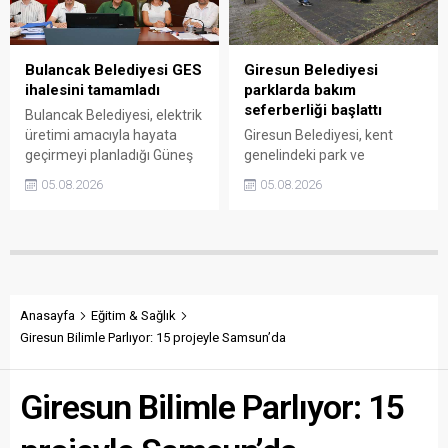
tamamlanması
hedefleniyor.
Bulancak Belediyesi GES
Giresun Belediyesi
ihalesini tamamladı
parklarda bakım
seferberliği başlattı
Bulancak Belediyesi, elektrik
üretimi amacıyla hayata
Giresun Belediyesi, kent
geçirmeyi planladığı Güneş
genelindeki park ve
Enerji Santrali projesinde
bahçelerde temizlik, bakım
05.08.2026
05.08.2026
ihale sürecini başlattı. Dört
ve onarım çalışmalarını
firmanın teklif sunduğu
hızlandırdı. Çocuk oyun
ihalenin sonucu
alanlarından yeşil alanlara
incelemelerin ardından
kadar birçok noktada
açıklanacak.
yürütülen çalışmalarla
sosyal yaşam alanları daha
güvenli ve düzenli hale
Anasayfa
Eğitim & Sağlık
getiriliyor.
Giresun Bilimle Parlıyor: 15 projeyle Samsun’da
Giresun Bilimle Parlıyor: 15