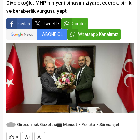
Civelekoğlu, MHP’nin yeni binasını ziyaret ederek, birlik
ve beraberlik vurgusu yaptı
Paylaş
Tweetle
Gönder
ABONE OL
Whatsapp Kanalımız
Giresun Işık Gazetesi
Manşet
-
Politika
-
Sürmanşet
A
A
0
+
-