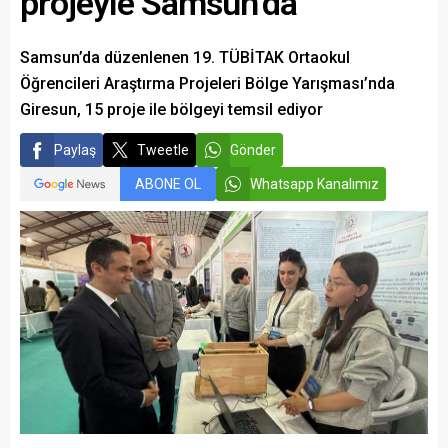
projeyle Samsun’da
Samsun’da düzenlenen 19. TÜBİTAK Ortaokul
Öğrencileri Araştırma Projeleri Bölge Yarışması’nda
Giresun, 15 proje ile bölgeyi temsil ediyor
Paylaş
Tweetle
Gönder
ABONE OL
Whatsapp Kanalımız