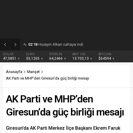
02:18
Hüseyin Alkan sahaya indi
DOLAR
EURO
STERLİN
BIST 100
BITCOIN
47,5851
55,1265
64,2466
13.703,13
$64594
Anasayfa
Manşet
AK Parti ve MHP’den Giresun’da güç birliği mesajı
AK Parti ve MHP’den
Giresun’da güç birliği mesajı
Giresun’da AK Parti Merkez İlçe Başkanı Ekrem Faruk