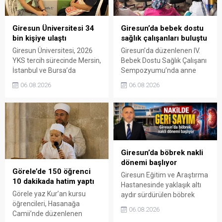
Giresun Üniversitesi 34
Giresun’da bebek dostu
bin kişiye ulaştı
sağlık çalışanları buluştu
Giresun Üniversitesi, 2026
Giresun’da düzenlenen IV.
YKS tercih sürecinde Mersin,
Bebek Dostu Sağlık Çalışanı
İstanbul ve Bursa’da
Sempozyumu’nda anne
düzenlenen üniversite tercih
sütü, emzirme uygulamaları
06.08.2026
06.08.2026
fuarlarında aday öğrenciler
ve sağlık kuruluşlarında
ve aileleriyle buluştu.
yürütülen başarılı çalışmalar
ele alındı.
Giresun’da böbrek nakli
dönemi başlıyor
Görele’de 150 öğrenci
Giresun Eğitim ve Araştırma
10 dakikada hatim yaptı
Hastanesinde yaklaşık altı
Görele yaz Kur’an kursu
aydır sürdürülen böbrek
öğrencileri, Hasanağa
nakli hazırlıkları tamamlandı.
06.08.2026
Camii’nde düzenlenen
Ön izin başvurusunun