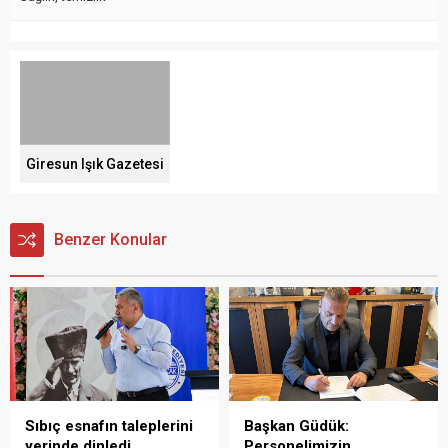
Giresun Işık Gazetesi
Benzer Konular
Sıbıç esnafın taleplerini
Başkan Güdük:
yerinde dinledi
Personelimizin