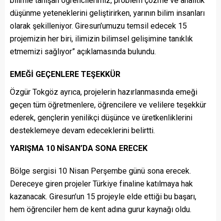
bilimle tanışan öğrencilerimiz, problem çözme ve analitik
düşünme yeteneklerini geliştirirken, yarının bilim insanları
olarak şekilleniyor. Giresun’umuzu temsil edecek 15
projemizin her biri, ilimizin bilimsel gelişimine tanıklık
etmemizi sağlıyor” açıklamasında bulundu.
EMEĞİ GEÇENLERE TEŞEKKÜR
Özgür Tokgöz ayrıca, projelerin hazırlanmasında emeği
geçen tüm öğretmenlere, öğrencilere ve velilere teşekkür
ederek, gençlerin yenilikçi düşünce ve üretkenliklerini
desteklemeye devam edeceklerini belirtti.
YARIŞMA 10 NİSAN’DA SONA ERECEK
Bölge sergisi 10 Nisan Perşembe günü sona erecek.
Dereceye giren projeler Türkiye finaline katılmaya hak
kazanacak. Giresun’un 15 projeyle elde ettiği bu başarı,
hem öğrenciler hem de kent adına gurur kaynağı oldu.