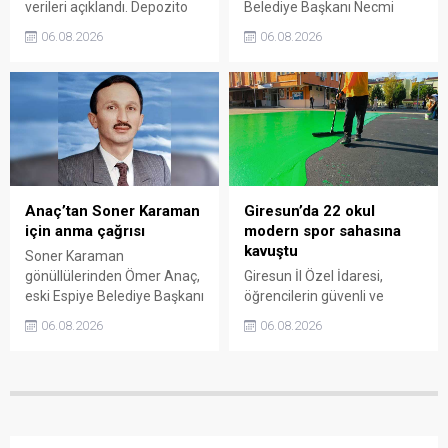
verileri açıklandı. Depozito
Belediye Başkanı Necmi
Olan Ambalajlar
Sıbıç, bölgede yapılması
06.08.2026
06.08.2026
uygulamasına destek veren
planlanan çalışmaları
vatandaşlar, yüz binlerce
değerlendirdi. Sanayi esnafı
ambalajın çöpe gitmesini
da yaşadığı sorunları ve
önledi.
beklentilerini doğrudan
Başkan Sıbıç’a aktardı.
Anaç’tan Soner Karaman
Giresun’da 22 okul
için anma çağrısı
modern spor sahasına
kavuştu
Soner Karaman
gönüllülerinden Ömer Anaç,
Giresun İl Özel İdaresi,
eski Espiye Belediye Başkanı
öğrencilerin güvenli ve
Soner Karaman’ın vefatının
modern alanlarda spor
06.08.2026
06.08.2026
34’üncü yılı dolayısıyla
yapabilmesi amacıyla 22
açıklama yaptı. Anaç, ilçede
okulun bahçesini basketbol
görev yapmış ve hayatını
ve voleybol sahasına
kaybetmiş tüm belediye
dönüştürdü. Tamamlanan
başkanlarının ortak bir
çalışma, gençleri spora
etkinlikle anılmasını istedi.
yönlendirecek kalıcı