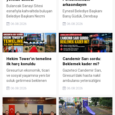
arkasındayım
Bulancak Sanayi Sitesi
esnafıyla kahvaltıda buluşan
Eynesil Belediye Başkanı
Belediye Başkanı Necmi
Barış Güdük, Derebaşı
Sıbıç, bölgede yapılması
Mahallesi’ndeki yangın
06.08.2026
06.08.2026
planlanan çalışmaları
üzerinden belediye ve
değerlendirdi. Sanayi esnafı
itfaiye personeline yönelik
da yaşadığı sorunları ve
asılsız iddialar ortaya
beklentilerini doğrudan
atıldığını belirterek, “İftira ve
Başkan Sıbıç’a aktardı.
karalama siyasetiyle
çalışanlarımızın emeğinin
gölgelenmesine izin
Hekim Tower’ın temeline
Candemir Sarı sordu:
vermeyeceğim” dedi.
ilk harç konuldu
Beklemek kader mi?
Giresun’un ekonomik, ticari
Gazeteci Candemir Sarı,
ve sosyal yaşamına yeni bir
Giresun’daki hasta nakil
soluk getirmesi beklenen
ambulansı yetersizliğini
Hekim Tower projesinde
köşesine taşıdı. Sarı,
06.08.2026
06.08.2026
inşaat süreci başladı.
solunum cihazına bağlı bir
Teyyaredüzü Mahallesi’nde
hastanın yaklaşık 11 saat
düzenlenen geniş katılımlı
ambulans beklediğini
törenle temeli atılan
belirterek yetkililere çözüm
projenin 18 ay içinde
çağrısı yaptı.