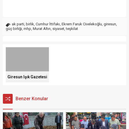
ak parti
,
birlik
,
Cumhur İttifakı
,
Ekrem Faruk Civelekoğlu
,
giresun
,
güç birliği
,
mhp
,
Murat Altın
,
siyaset
,
teşkilat
Giresun Işık Gazetesi
Benzer Konular