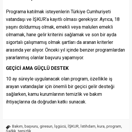
Programa katılmak isteyenlerin Türkiye Cumhuriyeti
vatandaşı ve İŞKUR’a kayıtlı olması gerekiyor. Ayrıca, 18
yaşını doldurmuş olmak, emekli veya malulen emekli
olmamak, hane gelir kriterini sağlamak ve son bir ayda
sigortalı çalışmamış olmak şartları da aranan kriterler
arasında yer alıyor. Önceki yıl içinde benzer programlardan
yararlanmış olanlar başvuru yapamıyor.
GEÇİCİ AMA GÜÇLÜ DESTEK
10 ay süreyle uygulanacak olan program, özellikle iş
arayan vatandaşlar için önemli bir geçici gelir desteği
sağlarken, kamu kurumlarının temizlik ve bakım
ihtiyaçlarına da doğrudan katkı sunacak.
Bakım
,
başvuru
,
giresun
,
İşgücü
,
İŞKUR
,
İstihdam
,
kura
,
program
,
Sağlık
,
temizlik