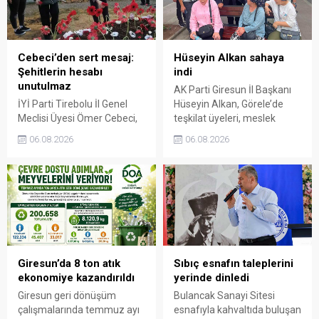
Cebeci’den sert mesaj:
Hüseyin Alkan sahaya
Şehitlerin hesabı
indi
unutulmaz
AK Parti Giresun İl Başkanı
İYİ Parti Tirebolu İl Genel
Hüseyin Alkan, Görele’de
Meclisi Üyesi Ömer Cebeci,
teşkilat üyeleri, meslek
Giresun Müdafaa-i Hukuk
odaları ve esnafla bir araya
06.08.2026
06.08.2026
Cemiyeti’nin Milli Mücadele
gelerek talep ve beklentileri
dönemindeki rolüne dikkat
dinledi.
çekti. Cebeci, Giresun’un
bağımsızlık mücadelesinde
üstlendiği tarihi
sorumluluğun gelecek
nesillere doğru anlatılması
gerektiğini söyledi.
Giresun’da 8 ton atık
Sıbıç esnafın taleplerini
ekonomiye kazandırıldı
yerinde dinledi
Giresun geri dönüşüm
Bulancak Sanayi Sitesi
çalışmalarında temmuz ayı
esnafıyla kahvaltıda buluşan