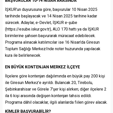
BAŞVURULAR 10-14 NİSAN ARASINDA
İŞKUR’un duyurusuna göre, başvurular 10 Nisan 2025
tarihinde başlayacak ve 14 Nisan 2025 tarihine kadar
sürecek. Adaylar, e-Devlet, İŞKUR e-şube
(https://esube.iskur.gov.tr), ALO 170 hattı ya da İŞKUR
birimlerine şahsen başvurarak müracaat edebilecek.
Programa alınacak katılımcılar ise 16 Nisan’da Giresun
Toplum Sağlığı Merkezi’nde noter huzurunda yapılacak
kura ile belirlenecek.
EN BÜYÜK KONTENJAN MERKEZ İLÇEYE
İlçelere göre kontenjan dağılımında en büyük pay 200 kişi
ile Giresun Merkez’e ayrıldı. Bulancak 20, Tirebolu,
Şebinkarahisar ve Görele 7’şer kişi alırken; diğer ilçelere 2
ila 6 kişi arasında değişen kontenjan tahsis edildi.
Programa dâhil olacaklar, ilgili alanlarda fiilen görev alacak.
KİMLER BAŞVURABİLİR?