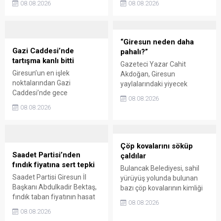
08.08.2026
08.08.2026
sanat ve eğlenceyle
üzerinden iktidar
buluşturdu. Yoğun ilgi gören
milletvekillerini sert sözlerle
organizasyonun ardından
eleştirdi. Taşgöz, üreticinin
Kadın El Emeği Pazarı'nın
emeğinin karşılığını
“Giresun neden daha
süresi de 16 Ağustos'a
alamadığını savunarak,
Gazi Caddesi’nde
pahalı?”
kadar uzatıldı.
Giresun milletvekillerini
tartışma kanlı bitti
Gazeteci Yazar Cahit
sessiz kalmakla suçladı.
Giresun’un en işlek
Akdoğan, Giresun
noktalarından Gazi
yaylalarındaki yiyecek
Caddesi’nde gece
fiyatlarının çevre illere göre
08.08.2026
saatlerinde çıkan silahlı
belirgin biçimde yüksek
08.08.2026
kavgada A.E. ayağından
olduğunu savunarak Giresun
vuruldu. Olay sonrası
Valiliği, Tarım ve Orman İl
bölgede kısa süreli panik
Müdürlüğü ile ilgili kurumları
yaşanırken polis geniş çaplı
denetime çağırdı. Akdoğan,
Çöp kovalarını söküp
soruşturma başlattı.
yüzde 50’ye ulaşan fiyat
Saadet Partisi’nden
çaldılar
farklarının araştırılması
fındık fiyatına sert tepki
Bulancak Belediyesi, sahil
gerektiğini söyledi.
Saadet Partisi Giresun İl
yürüyüş yolunda bulunan
Başkanı Abdulkadir Bektaş,
bazı çöp kovalarının kimliği
fındık taban fiyatının hasat
belirsiz kişi ya da kişilerce
08.08.2026
başlamasına rağmen
sökülerek çalındığını açıkladı.
08.08.2026
açıklanmamasına tepki
Belediye, kamu malına zarar