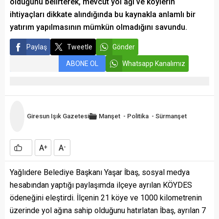
olduğunu belirterek, mevcut yol ağı ve köylerin
ihtiyaçları dikkate alındığında bu kaynakla anlamlı bir
yatırım yapılmasının mümkün olmadığını savundu.
Paylaş
Tweetle
Gönder
ABONE OL
Whatsapp Kanalımız
Giresun Işık Gazetesi
Manşet
-
Politika
-
Sürmanşet
A
A
+
-
Yağlıdere Belediye Başkanı Yaşar İbaş, sosyal medya
hesabından yaptığı paylaşımda ilçeye ayrılan KÖYDES
ödeneğini eleştirdi. İlçenin 21 köye ve 1000 kilometrenin
üzerinde yol ağına sahip olduğunu hatırlatan İbaş, ayrılan 7