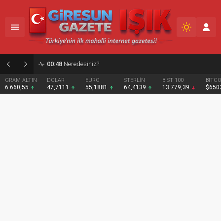
02:12
Fındığın Geleceği İçin Yeni Bir Politika Şart
DOLAR
EURO
STERLİN
BIST 100
BITCOIN
47,7111
55,1881
64,4139
13.779,39
$65025