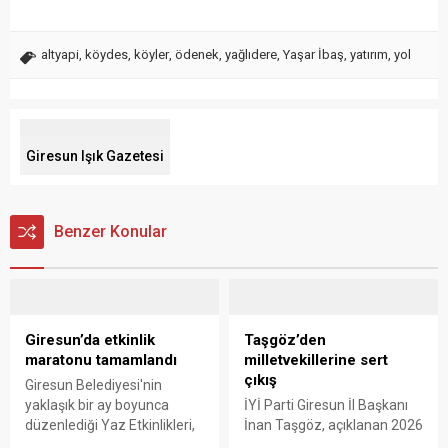
altyapi
,
köydes
,
köyler
,
ödenek
,
yağlıdere
,
Yaşar İbaş
,
yatırım
,
yol
Giresun Işık Gazetesi
Benzer Konular
Giresun’da etkinlik
Taşgöz’den
maratonu tamamlandı
milletvekillerine sert
çıkış
Giresun Belediyesi'nin
yaklaşık bir ay boyunca
İYİ Parti Giresun İl Başkanı
düzenlediği Yaz Etkinlikleri,
İnan Taşgöz, açıklanan 2026
binlerce vatandaşı kültür,
yılı fındık alım fiyatı