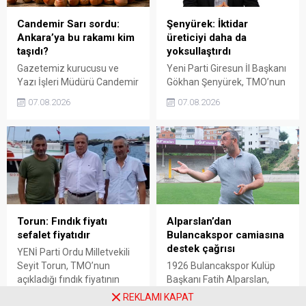
söyledi.
Candemir Sarı sordu:
Şenyürek: İktidar
Ankara’ya bu rakamı kim
üreticiyi daha da
taşıdı?
yoksullaştırdı
Gazetemiz kurucusu ve
Yeni Parti Giresun İl Başkanı
Yazı İşleri Müdürü Candemir
Gökhan Şenyürek, TMO’nun
Sarı, fındık fiyatı
Giresun kalite fındık için
07.08.2026
07.08.2026
tartışmalarını köşesine
açıkladığı 255 liralık fiyatı
taşıdı. Üretim maliyetinin
“sefalet fiyatı” olarak
300 liraya ulaştığı bir
nitelendirdi. Artışın yıllık
dönemde Ankara’ya 240
enflasyonun altında kaldığını
liralık fiyat teklifi
belirten Şenyürek, kararın
götürüldüğü iddiasını
üreticiyi değil tekelleri
gündeme getiren Sarı,
koruduğunu savundu.
Giresun milletvekillerini açık
ve net bir cevap vermeye
Torun: Fındık fiyatı
Alparslan’dan
çağırdı.
sefalet fiyatıdır
Bulancakspor camiasına
destek çağrısı
YENİ Parti Ordu Milletvekili
Seyit Torun, TMO’nun
1926 Bulancakspor Kulüp
açıkladığı fındık fiyatının
Başkanı Fatih Alparslan,
üreticinin maliyetlerini
transferden altyapıya,
REKLAMI KAPAT
07.08.2026
07.08.2026