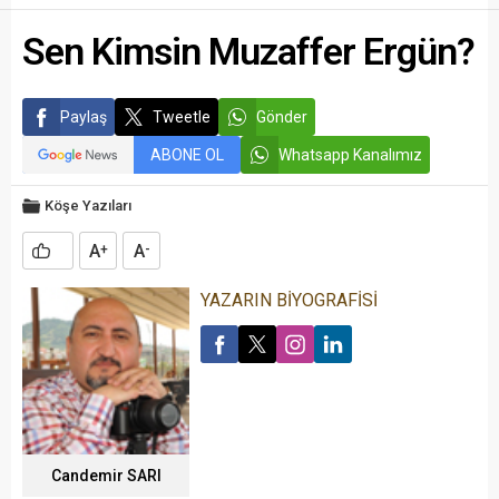
Sen Kimsin Muzaffer Ergün?
Paylaş
Tweetle
Gönder
ABONE OL
Whatsapp Kanalımız
Köşe Yazıları
A
A
+
-
YAZARIN BİYOGRAFİSİ
Candemir SARI