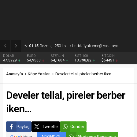
01:15
Gezmiş: 250 liralık fındık fiyatı emeği yok saydı
DOLAR
EURO
STERLİN
BIST 100
BITCOIN
47,5929
54,9560
64,1604
13.798,82
$64451
Anasayfa
Köşe Yazıları
Develer tellal, pireler berber iken…
Develer tellal, pireler berber
iken…
Paylaş
Tweetle
Gönder