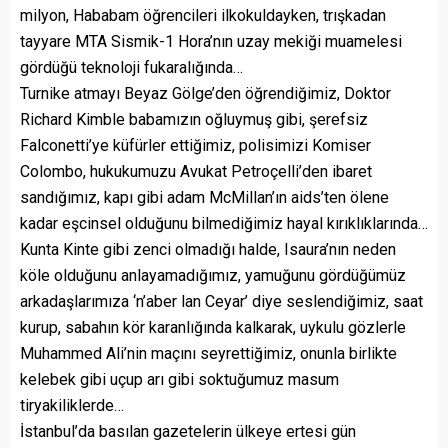
milyon, Hababam öğrencileri ilkokuldayken, trışkadan
tayyare MTA Sismik-1 Hora’nın uzay mekiği muamelesi
gördüğü teknoloji fukaralığında…
Turnike atmayı Beyaz Gölge’den öğrendiğimiz, Doktor
Richard Kimble babamızın oğluymuş gibi, şerefsiz
Falconetti’ye küfürler ettiğimiz, polisimizi Komiser
Colombo, hukukumuzu Avukat Petroçelli’den ibaret
sandığımız, kapı gibi adam McMillan’ın aids’ten ölene
kadar eşcinsel olduğunu bilmediğimiz hayal kırıklıklarında…
Kunta Kinte gibi zenci olmadığı halde, Isaura’nın neden
köle olduğunu anlayamadığımız, yamuğunu gördüğümüz
arkadaşlarımıza ‘n’aber lan Ceyar’ diye seslendiğimiz, saat
kurup, sabahın kör karanlığında kalkarak, uykulu gözlerle
Muhammed Ali’nin maçını seyrettiğimiz, onunla birlikte
kelebek gibi uçup arı gibi soktuğumuz masum
tiryakiliklerde…
İstanbul’da basılan gazetelerin ülkeye ertesi gün