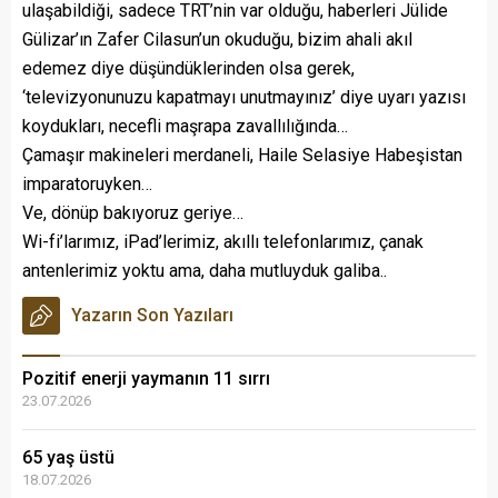
ulaşabildiği, sadece TRT’nin var olduğu, haberleri Jülide
Gülizar’ın Zafer Cilasun’un okuduğu, bizim ahali akıl
edemez diye düşündüklerinden olsa gerek,
‘televizyonunuzu kapatmayı unutmayınız’ diye uyarı yazısı
koydukları, necefli maşrapa zavallılığında…
Çamaşır makineleri merdaneli, Haile Selasiye Habeşistan
imparatoruyken…
Ve, dönüp bakıyoruz geriye…
Wi-fi’larımız, iPad’lerimiz, akıllı telefonlarımız, çanak
antenlerimiz yoktu ama, daha mutluyduk galiba..
Yazarın Son Yazıları
Pozitif enerji yaymanın 11 sırrı
23.07.2026
65 yaş üstü
18.07.2026