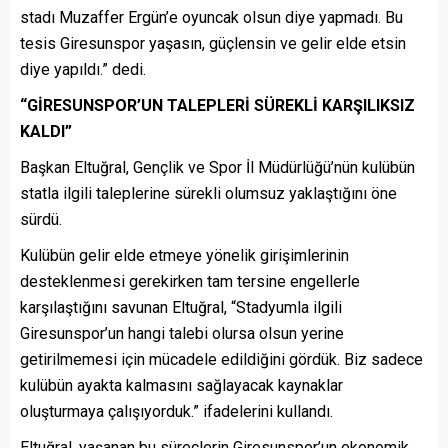
stadı Muzaffer Ergün’e oyuncak olsun diye yapmadı. Bu
tesis Giresunspor yaşasın, güçlensin ve gelir elde etsin
diye yapıldı.” dedi.
“GİRESUNSPOR’UN TALEPLERİ SÜREKLİ KARŞILIKSIZ
KALDI”
Başkan Eltuğral, Gençlik ve Spor İl Müdürlüğü’nün kulübün
statla ilgili taleplerine sürekli olumsuz yaklaştığını öne
sürdü.
Kulübün gelir elde etmeye yönelik girişimlerinin
desteklenmesi gerekirken tam tersine engellerle
karşılaştığını savunan Eltuğral, “Stadyumla ilgili
Giresunspor’un hangi talebi olursa olsun yerine
getirilmemesi için mücadele edildiğini gördük. Biz sadece
kulübün ayakta kalmasını sağlayacak kaynaklar
oluşturmaya çalışıyorduk.” ifadelerini kullandı.
Eltuğral, yaşanan bu süreçlerin Giresunspor’un ekonomik