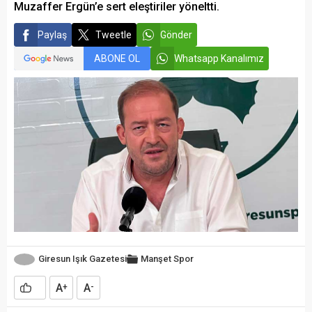
Muzaffer Ergün’e sert eleştiriler yöneltti.
Paylaş
Tweetle
Gönder
ABONE OL
Whatsapp Kanalımız
Giresun Işık Gazetesi
Manşet
Spor
A
A
+
-