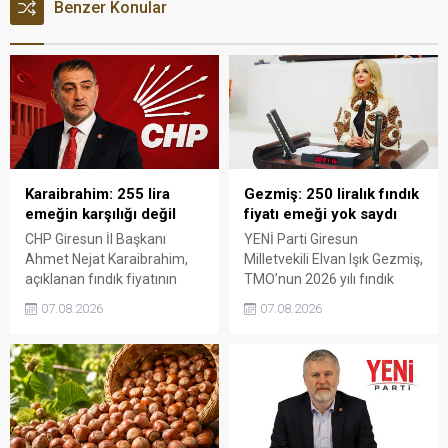
Benzer Konular
Karaibrahim: 255 lira
Gezmiş: 250 liralık fındık
emeğin karşılığı değil
fiyatı emeği yok saydı
CHP Giresun İl Başkanı
YENİ Parti Giresun
Ahmet Nejat Karaibrahim,
Milletvekili Elvan Işık Gezmiş,
açıklanan fındık fiyatının
TMO’nun 2026 yılı fındık
artan üretim maliyetleri
fiyatına sert tepki gösterdi.
07.08.2026
07.08.2026
karşısında yetersiz kaldığını
Açıklanan rakamın üreticinin
belirterek, üreticinin
artan maliyetlerini
emeğinin korunmasını
karşılamadığını belirten
istedi. Karaibrahim,
Gezmiş, “Üreticiyi yok
sürdürülebilir üretim için
sayanı, günü geldiğinde
fiyat politikasının yeniden
üretici de yok sayacaktır”
değerlendirilmesi gerektiğini
dedi.