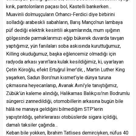
kırık, pantolonların paçası bol, Kastelli bankerken…
Muavinli dolmuşçuların Orhancı-Ferdici diye birbirini
solladığı arabeskli sabahların, Barış Manço’nun lambaya
püf dediği elektrik kesintili akşamlarında, mum ışığının
gölgesinde parmaklarımızı eğip bükerek duvarda tavşan
yaptığımız, yün fanilaları soba askısında kuruttuğumuz,
Killing okuduğumuz, başka eğlencemiz olmadığı için
radyoda arkası yarın’lara kulak kesildiğimiz, ki, uyarlayan
Çetin Köroğlu, efekt Ertuğrul İmer’dir, , Martin Luther King
yaşarken, Sadun Boro’nun kısmet’iyle dünya turuna
çıkmasına heyecanlanıp, Avanak Avni’yle tanıştığımız,
Zübük’ün kaleme alındığı, Halikarnas Balıkçısı’nın Bodrumlu
süngerci zannedildiği, otomobillerin arkasına bugün bile
hâlâ ne manaya geldiğini bilmediğim STP’lerin
yapıştırıldığı, şehirlerarası otobüslerde sigara içildiği,
damalı taksiler çağında…
Keban bile yokken, İbrahim Tatlıses demirciyken, nüfus 40