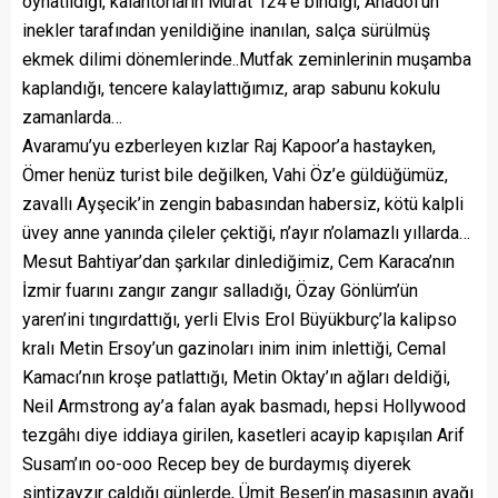
oynatıldığı, kalantorların Murat 124’e bindiği, Anadol’un
inekler tarafından yenildiğine inanılan, salça sürülmüş
ekmek dilimi dönemlerinde..Mutfak zeminlerinin muşamba
kaplandığı, tencere kalaylattığımız, arap sabunu kokulu
zamanlarda…
Avaramu’yu ezberleyen kızlar Raj Kapoor’a hastayken,
Ömer henüz turist bile değilken, Vahi Öz’e güldüğümüz,
zavallı Ayşecik’in zengin babasından habersiz, kötü kalpli
üvey anne yanında çileler çektiği, n’ayır n’olamazlı yıllarda…
Mesut Bahtiyar’dan şarkılar dinlediğimiz, Cem Karaca’nın
İzmir fuarını zangır zangır salladığı, Özay Gönlüm’ün
yaren’ini tıngırdattığı, yerli Elvis Erol Büyükburç’la kalipso
kralı Metin Ersoy’un gazinoları inim inim inlettiği, Cemal
Kamacı’nın kroşe patlattığı, Metin Oktay’ın ağları deldiği,
Neil Armstrong ay’a falan ayak basmadı, hepsi Hollywood
tezgâhı diye iddiaya girilen, kasetleri acayip kapışılan Arif
Susam’ın oo-ooo Recep bey de burdaymış diyerek
sintizayzır çaldığı günlerde, Ümit Besen’in masasının ayağı